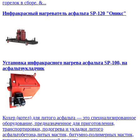
горелок в сборе. &...
Инфракрасный нагреватель асфальта SP-120 "Оникс"
Установка инфракрасного нагрева асфальта SP-100, на
асфальтоукладчик
Кохер (котел) для литого асфальта — это специализированное
оборудование, предназначенное для приготовления,
транспортировки, подогрева и укладки литого
асфальтобетона,литых мастик, битумно-полимерных мастик,