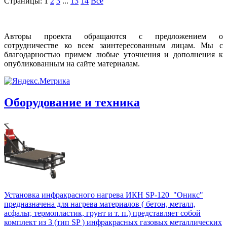
Страницы:
1
2
3
...
13
14
Все
Авторы проекта обращаются с предложением о
сотрудничестве ко всем заинтересованным лицам. Мы с
благодарностью примем любые уточнения и дополнения к
опубликованным на сайте материалам.
Оборудование и техника
Установка инфракрасного нагрева ИКН SP-120 "Оникс"
предназначена для нагрева материалов ( бетон, металл,
асфальт, термопластик, грунт и т. п.) представляет собой
комплект из 3 (тип SP ) инфракрасных газовых металлических