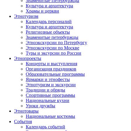
Знаменитые Петербуржцы
Культура и архитектура
Храмы и церкви
Этнотуризм
Календарь персоналий
Культура и архитектура
Религиозные объекты
Знаменитые петербуржцы
Этноэкскурсии по Петербургу
Этноэкскурсии по Москве
Туры и эксурсии по России
Этнопроекты
Концерты и выступления
Организация праздников
Образовательные программы
Ярмарки и этнофесты
Этнотуризм и экскурсии
Традиции и обряды
Спортивные программы
Национальные кухни
Уроки дружбы
Этнотовары
Национальные костюмы
События
Календарь событий