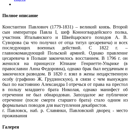
Полное описание
Константин Павлович (1779-1831) – великий князь. Второй
сын императора Павла I, шеф Конногвардейского полка,
участник Итальянского и Швейцарского походов А. В.
Суворова (за что получил от отца титул цесаревича) и всех
последующих военных действий. С 1822 г. –
главнокомандующий Польской армией. Однако правление
цесаревича в Польше закончилось восстанием. В 1796 г. он
женился на принцессе Юлиане Генриетте-Ульрике (в
православии Анна Федоровна), однако брак был неудачным и
закончился разводом. В 1820 г. взял в жены нецарственную
особу (графиню Ж. Грудзинскую), в связи с чем вынужден
был по настоянию Александра I отречься от права на престол
в пользу младшего брата Николая, однако манифест об
отречении не был обнародован. Запоздалое же публичное
отречение (после смерти старшего брата) стало одним из
формальных поводов для выступления декабристов.
г. Павловск, наб. р. Славянки, Павловский дворец - место
проживания
Галерея