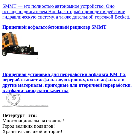
SMMT — это полностью автономное устройство. Оно
оснащено двигателем Honda, который приводит в действие
гидравлическую систему, а также дизельной горелкой Beckett.
Прицепной асфальтобетонный рециклер SMMT
Прицепная установка для переработки асфальта KM T-2
перерабатывает асфальтовую крошку, куски асфальта и
другие материалы, пригодные для вторичной переработки,
в асфальт заводского качества
Петербург - это:
Многонациональная столица!
Город великих подвигов!
Хранитель великой истории!