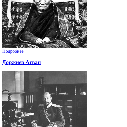
Подробнее
Доржиев Агван