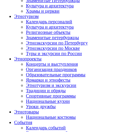
Знаменитые Петербуржцы
Культура и архитектура
Храмы и церкви
Этнотуризм
Календарь персоналий
Культура и архитектура
Религиозные объекты
Знаменитые петербуржцы
Этноэкскурсии по Петербургу
Этноэкскурсии по Москве
Туры и эксурсии по России
Этнопроекты
Концерты и выступления
Организация праздников
Образовательные программы
Ярмарки и этнофесты
Этнотуризм и экскурсии
Традиции и обряды
Спортивные программы
Национальные кухни
Уроки дружбы
Этнотовары
Национальные костюмы
События
Календарь событий