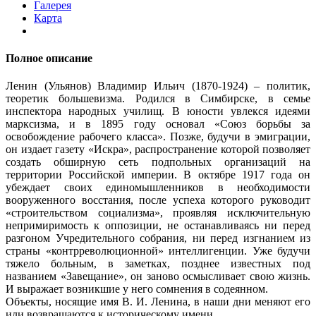
Галерея
Карта
Полное описание
Ленин (Ульянов) Владимир Ильич (1870-1924) – политик,
теоретик большевизма. Родился в Симбирске, в семье
инспектора народных училищ. В юности увлекся идеями
марксизма, и в 1895 году основал «Союз борьбы за
освобождение рабочего класса». Позже, будучи в эмиграции,
он издает газету «Искра», распространение которой позволяет
создать обширную сеть подпольных организаций на
территории Российской империи. В октябре 1917 года он
убеждает своих единомышленников в необходимости
вооруженного восстания, после успеха которого руководит
«строительством социализма», проявляя исключительную
непримиримость к оппозиции, не останавливаясь ни перед
разгоном Учредительного собрания, ни перед изгнанием из
страны «контрреволюционной» интеллигенции. Уже будучи
тяжело больным, в заметках, позднее известных под
названием «Завещание», он заново осмысливает свою жизнь.
И выражает возникшие у него сомнения в содеянном.
Объекты, носящие имя В. И. Ленина, в наши дни меняют его
или возвращаются к историческому имени.