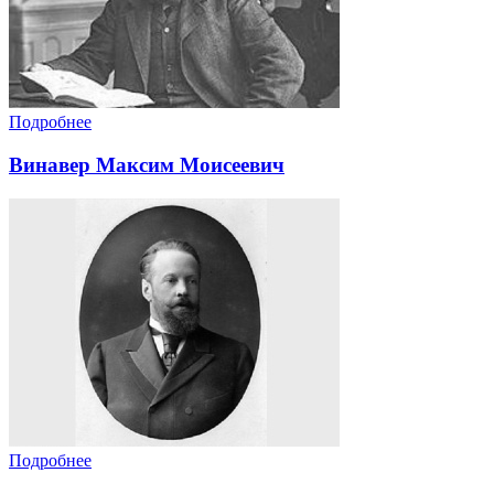
Подробнее
Винавер Максим Моисеевич
Подробнее