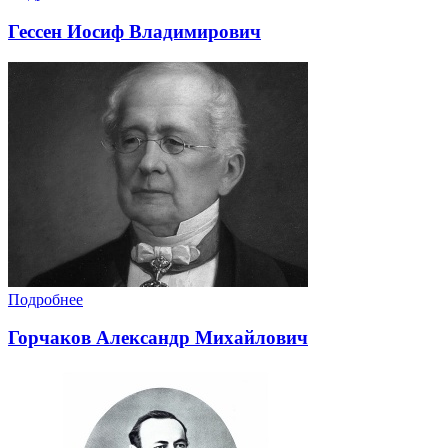
Гессен Иосиф Владимирович
Подробнее
Горчаков Александр Михайлович