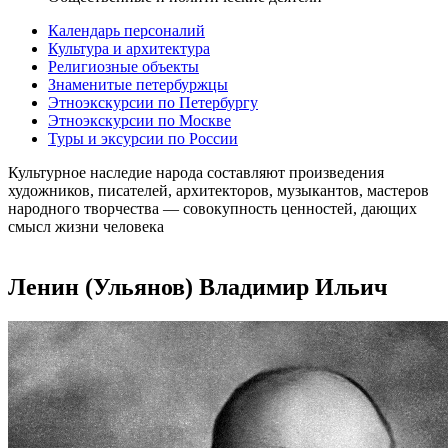
Календарь персоналий
Культура и архитектура
Религиозные объекты
Знаменитые петербуржцы
Этноэкскурсии по Петербургу
Этноэкскурсии по Москве
Туры и эксурсии по России
Культурное наследие народа составляют произведения
художников, писателей, архитекторов, музыкантов, мастеров
народного творчества ― совокупность ценностей, дающих
смысл жизни человека
Ленин (Ульянов) Владимир Ильич