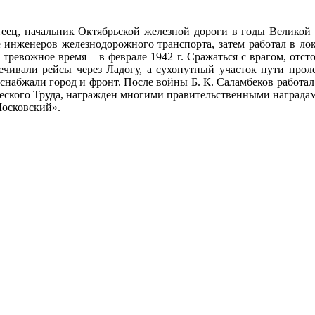
теец, начальник Октябрьской железной дороги в годы Великой 
е инженеров железнодорожного транспорта, затем работал в ло
 тревожное время – в феврале 1942 г. Сражаться с врагом, отс
чивали рейсы через Ладогу, а сухопутный участок пути проле
 снабжали город и фронт. После войны Б. К. Саламбеков работа
ческого Труда, награжден многими правительственными награда
Московский».