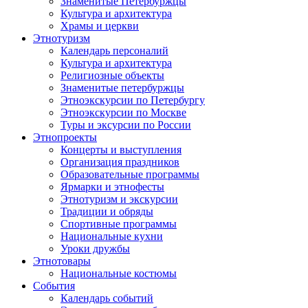
Знаменитые Петербуржцы
Культура и архитектура
Храмы и церкви
Этнотуризм
Календарь персоналий
Культура и архитектура
Религиозные объекты
Знаменитые петербуржцы
Этноэкскурсии по Петербургу
Этноэкскурсии по Москве
Туры и эксурсии по России
Этнопроекты
Концерты и выступления
Организация праздников
Образовательные программы
Ярмарки и этнофесты
Этнотуризм и экскурсии
Традиции и обряды
Спортивные программы
Национальные кухни
Уроки дружбы
Этнотовары
Национальные костюмы
События
Календарь событий