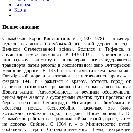
Галерея
Карта
Полное описание
Саламбеков Борис Константинович (1907-1978) – инженер-
путеец, начальник Октябрьской железной дороги в годы
Великой Отечественной войны. Родился в Тифлисе, в
армянской семье служащих. В 1930-1935 гг. учился в Ле­
нинградском институте инженеров железнодорожного
транспорта, затем работал в локомотивном депо Октябрьской
железной дороги. В 1939 г. стал заместителем начальника
Октябрьской дороги и возглавил ее в тревожное время – в
феврале 1942 г. Сражаться с врагом, отстоять город от
фашистов, готовиться к решающей битве помогла легендарная
Дорога жизни. Автомобилисты и речники обеспечивали
рейсы через Ладогу, а сухопутный участок пути пролегал от
берега озера до Ленинграда. Несмотря на бомбежки и
обстрелы, поезда бесперебойно, насколько это было
возможно, снабжали город и фронт. После войны Б. К.
Саламбеков работал на Приволжской железной дороге, затем
на дорогах Сибири. С 1964 г. – в Министерстве путей
сообщения. Герой Социалистического Труда, награжден