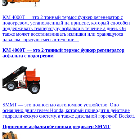
KM 4000T — это 2-тонный термос бункер регенератор с
подогревом, установленный на прицепе, который способен
поддерживать температуру асфальта в течение 2 дней. Он
также может восстанавливать излишки или хранящуюся
навалом горячую смесь в течение ...
KM 4000T — это 2-тонный термос бункер регенератор
асфальта с подогревом
SMMT — это полностью автономное устройство. Оно
оснащено двигателем Honda, который приводит в действие
гидравлическую систему, а также дизельной горелкой Beckett.
Прицепной асфальтобетонный рециклер SMMT