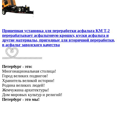
Прицепная установка для переработки асфальта KM T-2
перерабатывает асфальтовую крошку, куски асфальта и
другие материалы, пригодные для вторичной переработки,
в асфальт заводского качества
Петербург - это:
Многонациональная столица!
Город великих подвигов!
Хранитель великой истории!
Родина великих людей!
Жемчужина архитектуры!
Дом мировых культур и религий!
Петербург - это мы!