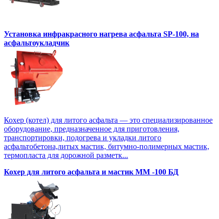
Установка инфракрасного нагрева асфальта SP-100, на
асфальтоукладчик
Кохер (котел) для литого асфальта — это специализированное
оборудование, предназначенное для приготовления,
транспортировки, подогрева и укладки литого
асфальтобетона,литых мастик, битумно-полимерных мастик,
термопласта для дорожной разметк...
Кохер для литого асфальта и мастик MM -100 БД