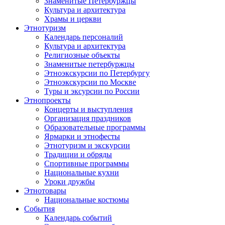
Знаменитые Петербуржцы
Культура и архитектура
Храмы и церкви
Этнотуризм
Календарь персоналий
Культура и архитектура
Религиозные объекты
Знаменитые петербуржцы
Этноэкскурсии по Петербургу
Этноэкскурсии по Москве
Туры и эксурсии по России
Этнопроекты
Концерты и выступления
Организация праздников
Образовательные программы
Ярмарки и этнофесты
Этнотуризм и экскурсии
Традиции и обряды
Спортивные программы
Национальные кухни
Уроки дружбы
Этнотовары
Национальные костюмы
События
Календарь событий