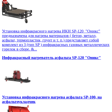
Установка инфракрасного нагрева ИКН SP-120 "Оникс"
предназначена для нагрева материалов ( бетон, металл,
асфальт, термопластик, грунт и т. п.) представляет собой
комплект из 3 (тип SP ) инфракрасных газовых металлических
горелок в сборе. &...
Инфракрасный нагреватель асфальта SP-120 "Оникс"
Установка инфракрасного нагрева асфальта SP-100, на
асфальтоукладчик