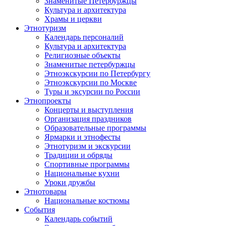
Знаменитые Петербуржцы
Культура и архитектура
Храмы и церкви
Этнотуризм
Календарь персоналий
Культура и архитектура
Религиозные объекты
Знаменитые петербуржцы
Этноэкскурсии по Петербургу
Этноэкскурсии по Москве
Туры и эксурсии по России
Этнопроекты
Концерты и выступления
Организация праздников
Образовательные программы
Ярмарки и этнофесты
Этнотуризм и экскурсии
Традиции и обряды
Спортивные программы
Национальные кухни
Уроки дружбы
Этнотовары
Национальные костюмы
События
Календарь событий