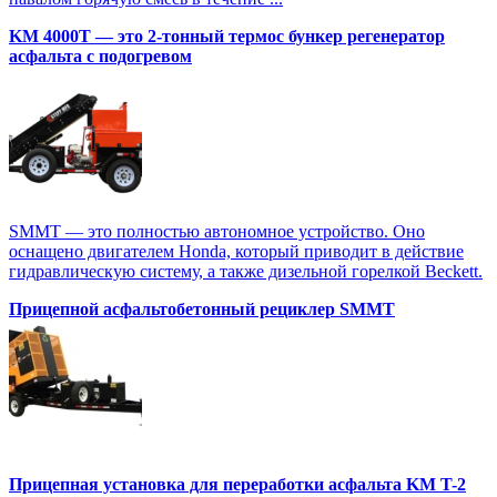
KM 4000T — это 2-тонный термос бункер регенератор
асфальта с подогревом
SMMT — это полностью автономное устройство. Оно
оснащено двигателем Honda, который приводит в действие
гидравлическую систему, а также дизельной горелкой Beckett.
Прицепной асфальтобетонный рециклер SMMT
Прицепная установка для переработки асфальта KM T-2