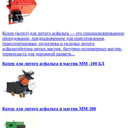
Кохер (котел) для литого асфальта — это специализированное
оборудование, предназначенное для приготовления,
транспортировки, подогрева и укладки литого
асфальтобетона,литых мастик, битумно-полимерных мастик,
термопласта для дорожной разметк...
Кохер для литого асфальта и мастик MM -100 БД
Кохер для литого асфальта и мастик MM-300