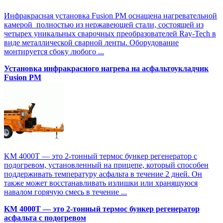
Инфракрасная установка Fusion PM оснащена нагревательной
камерой полностью из нержавеющей стали, состоящей из
четырех уникальных сварочных преобразователей Ray-Tech в
виде металлической сварной ленты. Оборудование
монтируется сбоку любого ...
Установка инфракрасного нагрева на асфальтоукладчик
Fusion PM
KM 4000T — это 2-тонный термос бункер регенератор с
подогревом, установленный на прицепе, который способен
поддерживать температуру асфальта в течение 2 дней. Он
также может восстанавливать излишки или хранящуюся
навалом горячую смесь в течение ...
KM 4000T — это 2-тонный термос бункер регенератор
асфальта с подогревом