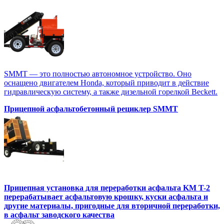
SMMT — это полностью автономное устройство. Оно
оснащено двигателем Honda, который приводит в действие
гидравлическую систему, а также дизельной горелкой Beckett.
Прицепной асфальтобетонный рециклер SMMT
Прицепная установка для переработки асфальта KM T-2
перерабатывает асфальтовую крошку, куски асфальта и
другие материалы, пригодные для вторичной переработки,
в асфальт заводского качества