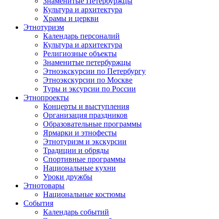
Знаменитые Петербуржцы
Культура и архитектура
Храмы и церкви
Этнотуризм
Календарь персоналий
Культура и архитектура
Религиозные объекты
Знаменитые петербуржцы
Этноэкскурсии по Петербургу
Этноэкскурсии по Москве
Туры и эксурсии по России
Этнопроекты
Концерты и выступления
Организация праздников
Образовательные программы
Ярмарки и этнофесты
Этнотуризм и экскурсии
Традиции и обряды
Спортивные программы
Национальные кухни
Уроки дружбы
Этнотовары
Национальные костюмы
События
Календарь событий