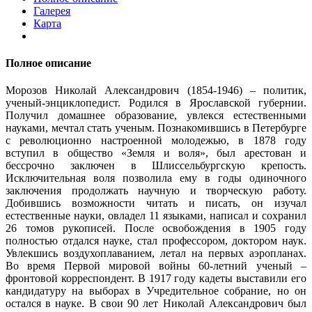
Галерея
Карта
Полное описание
Морозов Николай Александрович (1854-1946) – политик,
ученый-энциклопедист. Родился в Ярославской губернии.
Получил домашнее образование, увлекся естественными
науками, мечтал стать ученым. Познакомившись в Петербурге
с революционно настроенной молодежью, в 1878 году
вступил в общество «Земля и воля», был арестован и
бессрочно заключен в Шлиссельбургскую крепость.
Исключительная воля позволила ему в годы одиночного
заключения продолжать научную и творческую работу.
Добившись возможности читать и писать, он изучал
естественные науки, овладел 11 языками, написал и сохранил
26 томов рукописей. После освобождения в 1905 году
полностью отдался науке, стал профессором, доктором наук.
Увлекшись воздухоплаванием, летал на первых аэропланах.
Во время Первой мировой войны 60-летний ученый –
фронтовой корреспондент. В 1917 году кадеты выставили его
кандидатуру на выборах в Учредительное собрание, но он
остался в науке. В свои 90 лет Николай Александрович был