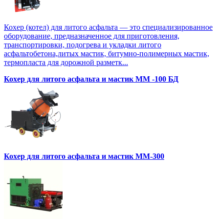
Кохер (котел) для литого асфальта — это специализированное
оборудование, предназначенное для приготовления,
транспортировки, подогрева и укладки литого
асфальтобетона,литых мастик, битумно-полимерных мастик,
термопласта для дорожной разметк...
Кохер для литого асфальта и мастик MM -100 БД
Кохер для литого асфальта и мастик MM-300