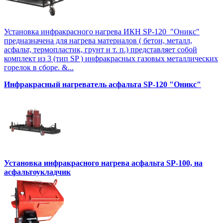
Установка инфракрасного нагрева ИКН SP-120 "Оникс"
предназначена для нагрева материалов ( бетон, металл,
асфальт, термопластик, грунт и т. п.) представляет собой
комплект из 3 (тип SP ) инфракрасных газовых металлических
горелок в сборе. &...
Инфракрасный нагреватель асфальта SP-120 "Оникс"
Установка инфракрасного нагрева асфальта SP-100, на
асфальтоукладчик