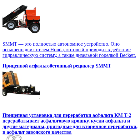
SMMT — это полностью автономное устройство. Оно
оснащено двигателем Honda, который приводит в действие
гидравлическую систему, а также дизельной горелкой Beckett.
Прицепной асфальтобетонный рециклер SMMT
Прицепная установка для переработки асфальта KM T-2
перерабатывает асфальтовую крошку, куски асфальта и
другие материалы, пригодные для вторичной переработки,
в асфальт заводского качества