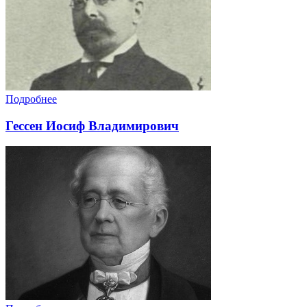
Подробнее
Гессен Иосиф Владимирович