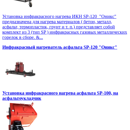
Установка инфракрасного нагрева ИКН SP-120 "Оникс"
предназначена для нагрева материалов ( бетон, металл,
асфальт, термопластик, грунт и т. п.) представляет собой
комплект из 3 (тип SP ) инфракрасных газовых металлических
горелок в сборе. &...
Инфракрасный нагреватель асфальта SP-120 "Оникс"
Установка инфракрасного нагрева асфальта SP-100, на
асфальтоукладчик