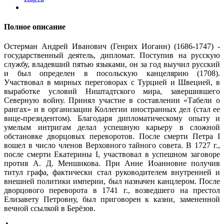
Полное описание
Остерман Андрей Иванович (Генрих Иоганн) (1686-1747) -
государственный деятель, дипломат. Поступив на русскую
службу, владевший пятью языками, он за год выучил русский
и был определен в посольскую канцелярию (1708).
Участвовал в мирных переговорах с Турцией и Швецией, в
выработке условий Ништадтского мира, завершившего
Северную войну. Принял участие в составлении «Табели о
рангах» и в организации Коллегии иностранных дел (стал ее
вице-президентом). Благодаря дипломатическому опыту и
умелым интригам делал успешную карьеру в сложной
обстановке дворцовых переворотов. После смерти Петра I
вошел в число членов Верховного тайного совета. В 1727 г.,
после смерти Екатерины I, участвовал в успешном заговоре
против А. Д. Меншикова. При Анне Иоанновне получив
титул графа, фактически стал руководителем внутренней и
внешней политики империи, был назначен канцлером. После
дворцового переворота в 1741 г., возведшего на престол
Елизавету Петровну, был приговорен к казни, замененной
вечной ссылкой в Берёзов.