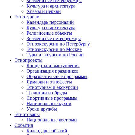
Знаменитые Петербуржцы
Культура и архитектура
Храмы и церкви
Этнотуризм
Календарь персоналий
Культура и архитектура
Религиозные объекты
Знаменитые петербуржцы
Этноэкскурсии по Петербургу
Этноэкскурсии по Москве
Туры и эксурсии по России
Этнопроекты
Концерты и выступления
Организация праздников
Образовательные программы
Ярмарки и этнофесты
Этнотуризм и экскурсии
Традиции и обряды
Спортивные программы
Национальные кухни
Уроки дружбы
Этнотовары
Национальные костюмы
События
Календарь событий