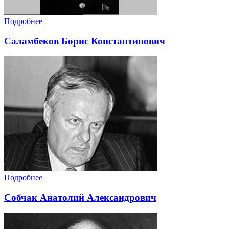
Подробнее
Саламбеков Борис Константинович
Подробнее
Собчак Анатолий Александрович