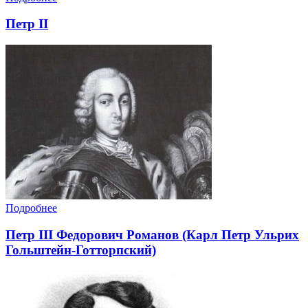
Петр II
Подробнее
Петр III Фeдорович Романов (Карл Петр Ульрих
Гольштейн-Готторпский)