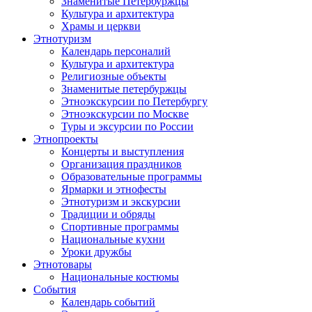
Знаменитые Петербуржцы
Культура и архитектура
Храмы и церкви
Этнотуризм
Календарь персоналий
Культура и архитектура
Религиозные объекты
Знаменитые петербуржцы
Этноэкскурсии по Петербургу
Этноэкскурсии по Москве
Туры и эксурсии по России
Этнопроекты
Концерты и выступления
Организация праздников
Образовательные программы
Ярмарки и этнофесты
Этнотуризм и экскурсии
Традиции и обряды
Спортивные программы
Национальные кухни
Уроки дружбы
Этнотовары
Национальные костюмы
События
Календарь событий