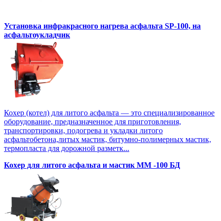
Установка инфракрасного нагрева асфальта SP-100, на
асфальтоукладчик
Кохер (котел) для литого асфальта — это специализированное
оборудование, предназначенное для приготовления,
транспортировки, подогрева и укладки литого
асфальтобетона,литых мастик, битумно-полимерных мастик,
термопласта для дорожной разметк...
Кохер для литого асфальта и мастик MM -100 БД