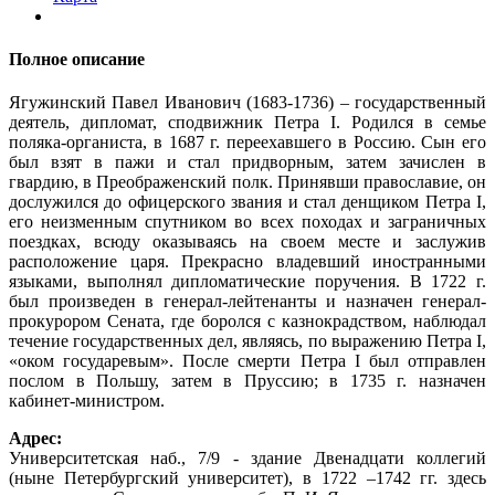
Полное описание
Ягужинский Павел Иванович (1683-1736) – государственный
деятель, дипломат, сподвижник Петра I. Родился в семье
поляка-органиста, в 1687 г. переехавшего в Россию. Сын его
был взят в пажи и стал придворным, затем зачислен в
гвардию, в Преображенский полк. Принявши православие, он
дослужился до офицерского звания и стал денщиком Петра I,
его неизменным спутником во всех походах и заграничных
поездках, всюду оказываясь на своем месте и заслужив
расположение царя. Прекрасно владевший иностранными
языками, выполнял дипломатические поручения. В 1722 г.
был произведен в генерал-лейтенанты и назначен генерал-
прокурором Сената, где боролся с казнокрадством, наблюдал
течение государственных дел, являясь, по выражению Петра I,
«оком государевым». После смерти Петра I был отправлен
послом в Польшу, затем в Пруссию; в 1735 г. назначен
кабинет-министром.
Адрес:
Университетская наб., 7/9 - здание Двенадцати коллегий
(ныне Петербургский университет), в 1722 –1742 гг. здесь