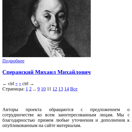
Подробнее
Сперанский Михаил Михайлович
←
ctrl
«
»
ctrl
→
Страницы:
1
2
...
9
10
11
12
13
14
Все
Авторы проекта обращаются с предложением о
сотрудничестве ко всем заинтересованным лицам. Мы с
благодарностью примем любые уточнения и дополнения к
опубликованным на сайте материалам.