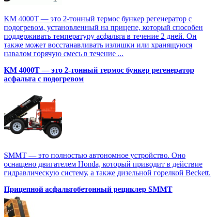
KM 4000T — это 2-тонный термос бункер регенератор с
подогревом, установленный на прицепе, который способен
поддерживать температуру асфальта в течение 2 дней. Он
также может восстанавливать излишки или хранящуюся
навалом горячую смесь в течение ...
KM 4000T — это 2-тонный термос бункер регенератор
асфальта с подогревом
SMMT — это полностью автономное устройство. Оно
оснащено двигателем Honda, который приводит в действие
гидравлическую систему, а также дизельной горелкой Beckett.
Прицепной асфальтобетонный рециклер SMMT