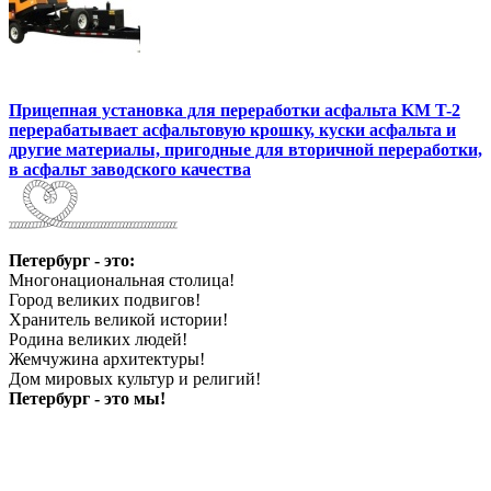
Прицепная установка для переработки асфальта KM T-2
перерабатывает асфальтовую крошку, куски асфальта и
другие материалы, пригодные для вторичной переработки,
в асфальт заводского качества
Петербург - это:
Многонациональная столица!
Город великих подвигов!
Хранитель великой истории!
Родина великих людей!
Жемчужина архитектуры!
Дом мировых культур и религий!
Петербург - это мы!