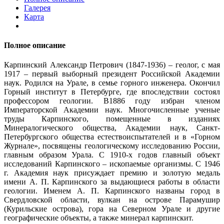
Галерея
Карта
Полное описание
Карпинский Александр Петрович (1847-1936) – геолог, с мая
1917 – первый выборный президент Российской Академии
наук. Родился на Урале, в семье горного инженера. Окончил
Горный институт в Петербурге, где впоследствии состоял
профессором геологии. В1886 году избран членом
Императорской Академии наук. Многочисленные ученые
труды Карпинского, помещенные в изданиях
Минералогического общества, Академии наук, Санкт-
Петербургского общества естествоиспытателей и в «Горном
Журнале», посвящены геологическому исследованию России,
главным образом Урала. С 1910-х годов главный объект
исследований Карпинского – ископаемые организмы. С 1946
г. Академия наук присуждает премию и золотую медаль
имени А. П. Карпинского за выдающиеся работы в области
геологии. Именем А. П. Карпинского названы город в
Свердловской области, вулкан на острове Парамушир
(Курильские острова), гора на Северном Урале и другие
географические объекты, а также минерал карпинскит.