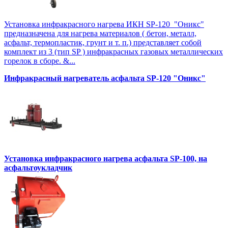
Установка инфракрасного нагрева ИКН SP-120 "Оникс"
предназначена для нагрева материалов ( бетон, металл,
асфальт, термопластик, грунт и т. п.) представляет собой
комплект из 3 (тип SP ) инфракрасных газовых металлических
горелок в сборе. &...
Инфракрасный нагреватель асфальта SP-120 "Оникс"
Установка инфракрасного нагрева асфальта SP-100, на
асфальтоукладчик