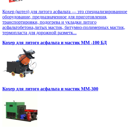
Кохер (котел) для литого асфальта — это специализированное
оборудование, предназначенное для приготовления,
транспортировки, подогрева и укладки литого
асфальтобетона,литых мастик, битумно-полимерных мастик,
термопласта для дорожной разметк...
Кохер для литого асфальта и мастик MM -100 БД
Кохер для литого асфальта и мастик MM-300