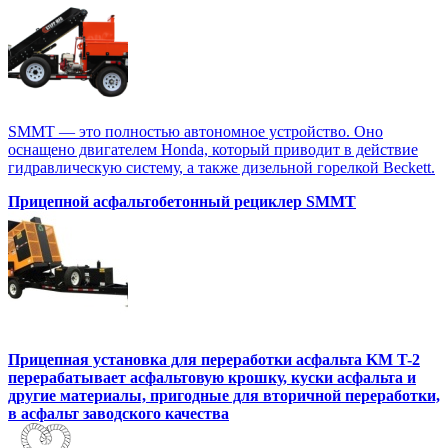
SMMT — это полностью автономное устройство. Оно
оснащено двигателем Honda, который приводит в действие
гидравлическую систему, а также дизельной горелкой Beckett.
Прицепной асфальтобетонный рециклер SMMT
Прицепная установка для переработки асфальта KM T-2
перерабатывает асфальтовую крошку, куски асфальта и
другие материалы, пригодные для вторичной переработки,
в асфальт заводского качества