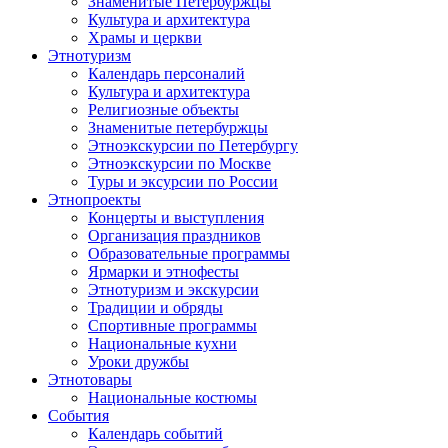
Знаменитые Петербуржцы
Культура и архитектура
Храмы и церкви
Этнотуризм
Календарь персоналий
Культура и архитектура
Религиозные объекты
Знаменитые петербуржцы
Этноэкскурсии по Петербургу
Этноэкскурсии по Москве
Туры и эксурсии по России
Этнопроекты
Концерты и выступления
Организация праздников
Образовательные программы
Ярмарки и этнофесты
Этнотуризм и экскурсии
Традиции и обряды
Спортивные программы
Национальные кухни
Уроки дружбы
Этнотовары
Национальные костюмы
События
Календарь событий