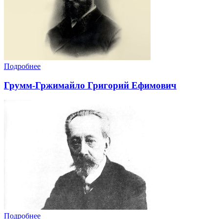
Подробнее
Грумм-Гржимайло Григорий Ефимович
Подробнее