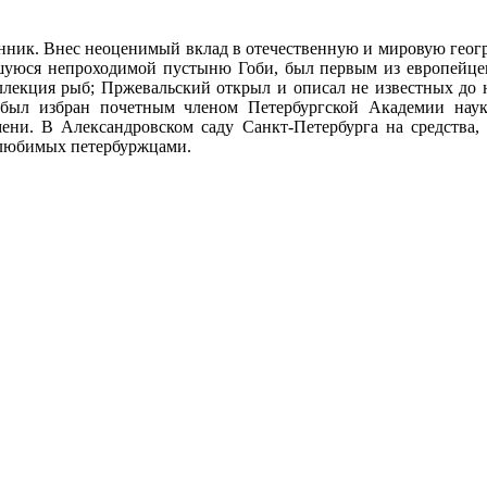
ник. Внес неоценимый вклад в отечественную и мировую геогр
уюся непроходимой пустыню Гоби, был первым из европейцев
ллекция рыб; Пржевальский открыл и описал не известных до н
 был избран почетным членом Петербургской Академии наук 
ени. В Александровском саду Санкт-Петербурга на средства,
 любимых петербуржцами.