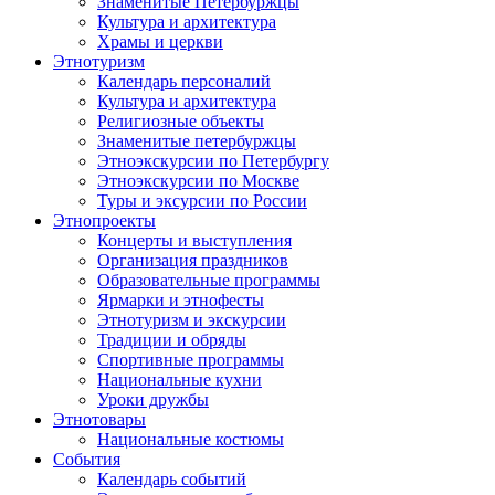
Знаменитые Петербуржцы
Культура и архитектура
Храмы и церкви
Этнотуризм
Календарь персоналий
Культура и архитектура
Религиозные объекты
Знаменитые петербуржцы
Этноэкскурсии по Петербургу
Этноэкскурсии по Москве
Туры и эксурсии по России
Этнопроекты
Концерты и выступления
Организация праздников
Образовательные программы
Ярмарки и этнофесты
Этнотуризм и экскурсии
Традиции и обряды
Спортивные программы
Национальные кухни
Уроки дружбы
Этнотовары
Национальные костюмы
События
Календарь событий