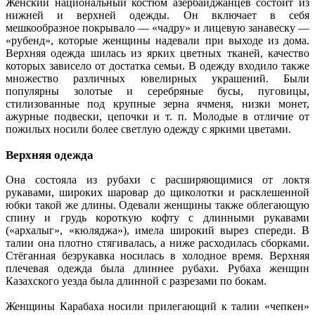
Женский национальный костюм азербайджанцев состоит из
нижней и верхней одежды. Он включает в себя
мешкообразное покрывало — «чадру» и лицевую занавеску —
«рубенд», которые женщины надевали при выходе из дома.
Верхняя одежда шилась из ярких цветных тканей, качество
которых зависело от достатка семьи. В одежду входило также
множество различных ювелирных украшений. Были
популярны золотые и серебряные бусы, пуговицы,
стилизованные под крупные зерна ячменя, низки монет,
ажурные подвески, цепочки и т. п. Молодые в отличие от
пожилых носили более светлую одежду с яркими цветами.
Верхняя одежда
Она состояла из рубахи с расширяющимися от локтя
рукавами, широких шаровар до щиколотки и расклешенной
юбки такой же длины. Одевали женщины также облегающую
спину и грудь короткую кофту с длинными рукавами
(«архалыг», «кюляджа»), имела широкий вырез спереди. В
талии она плотно стягивалась, а ниже расходилась сборками.
Стёганная безрукавка носилась в холодное время. Верхняя
плечевая одежда была длиннее рубахи. Рубаха женщин
Казахского уезда была длинной с разрезами по бокам.
Женщины Карабаха носили прилегающий к талии «чепкен»