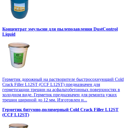
Концентрат эмульсии для пылеподавления DustControl
Liquid
Герметик дорожный на растворителе быстросохнующий Cold
Crack Filler L12SТ (CCF L12SТ) предназначен для
герметизации трещин на асфальтобетонных поверхностях в
холодном виде. Герметик предназначен для ремонта узких
трещин шириной до 12 мм. Изготовлен н...
Герметик битумно-полимерный Cold Crack Filler L12SТ
(CCF L12SТ)