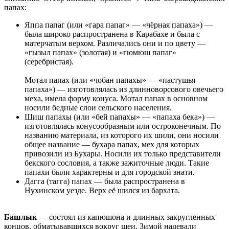
папах:
Яппа папаг (или «гара папаг» — «чёрная папаха») —
была широко распространена в Карабахе и была с
матерчатым верхом. Различались они и по цвету —
«гызыл папах» (золотая) и «гюмюш папаг»
(серебристая).
Мотал папах (или «чобан папахы» — «пастушья
папаха») — изготовлялась из длинноворсового овечьего
меха, имела форму конуса. Мотал папах в основном
носили бедные слои сельского населения.
Шиш папахы (или «бей папахы» — «папаха бека») —
изготовлялась конусообразным или остроконечным. По
названию материала, из которого их шили, они носили
общее название — бухара папах, мех для которых
привозили из Бухары. Носили их только представители
бекского сословия, а также зажиточные люди. Такие
папахи были характерны и для городской знати.
Дагга (тагга) папах — была распространена в
Нухинском уезде. Верх её шился из бархата.
Башлык
— состоял из капюшона и длинных закругленных
концов, обматывавшихся вокруг шеи. Зимой надевали