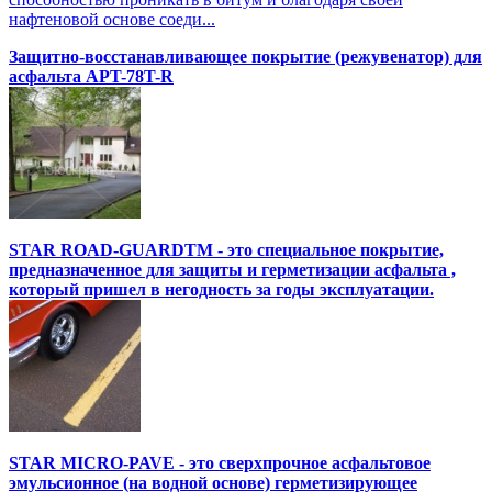
нафтеновой основе соеди...
Защитно-восстанавливающее покрытие (режувенатор) для
асфальта APT-78T-R
STAR ROAD-GUARDTM - это специальное покрытие,
предназначенное для защиты и герметизации асфальта ,
который пришел в негодность за годы эксплуатации.
STAR MICRO-PAVE - это сверхпрочное асфальтовое
эмульсионное (на водной основе) герметизирующее