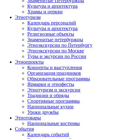
Знаменитые Петербуржцы
Культура и архитектура
Храмы и церкви
Этнотуризм
Календарь персоналий
Культура и архитектура
Религиозные объекты
Знаменитые петербуржцы
Этноэкскурсии по Петербургу
Этноэкскурсии по Москве
Туры и эксурсии по России
Этнопроекты
Концерты и выступления
Организация праздников
Образовательные программы
Ярмарки и этнофесты
Этнотуризм и экскурсии
Традиции и обряды
Спортивные программы
Национальные кухни
Уроки дружбы
Этнотовары
Национальные костюмы
События
Календарь событий