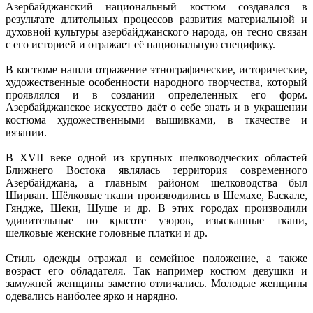
Азербайджанский национальный костюм создавался в
результате длительных процессов развития материальной и
духовной культуры азербайджанского народа, он тесно связан
с его историей и отражает её национальную специфику.
В костюме нашли отражение этнографические, исторические,
художественные особенности народного творчества, который
проявлялся и в создании определенных его форм.
Азербайджанское искусство даёт о себе знать и в украшении
костюма художественными вышивками, в ткачестве и
вязании.
В XVII веке одной из крупных шелководческих областей
Ближнего Востока являлась территория современного
Азербайджана, а главным районом шелководства был
Ширван. Шёлковые ткани производились в Шемахе, Баскале,
Гяндже, Шеки, Шуше и др. В этих городах производили
удивительные по красоте узоров, изысканные ткани,
шелковые женские головные платки и др.
Стиль одежды отражал и семейное положение, а также
возраст его обладателя. Так например костюм девушки и
замужней женщины заметно отличались. Молодые женщины
одевались наиболее ярко и нарядно.