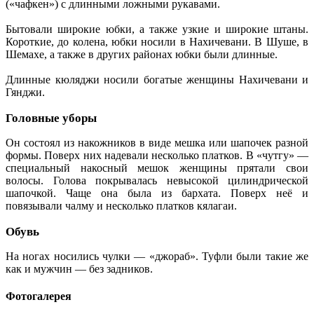
(«чафкен») с длинными ложными рукавами.
Бытовали широкие юбки, а также узкие и широкие штаны.
Короткие, до колена, юбки носили в Нахичевани. В Шуше, в
Шемахе, а также в других районах юбки были длинные.
Длинные кюляджи носили богатые женщины Нахичевани и
Гянджи.
Головные уборы
Он состоял из накожников в виде мешка или шапочек разной
формы. Поверх них надевали несколько платков. В «чутгу» —
специальный накосный мешок женщины прятали свои
волосы. Голова покрывалась невысокой цилиндрической
шапочкой. Чаще она была из бархата. Поверх неё и
повязывали чалму и несколько платков кялагаи.
Обувь
На ногах носились чулки — «джораб». Туфли были такие же
как и мужчин — без задников.
Фотогалерея