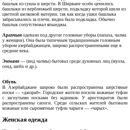
башлык из сукна и шерсти. В Ширване особо ценились
башлыки из верблюжьей шерсти, подкладку которой шили из
цветной шелковой материи, так как когда ушки башлыка
забрасывались за плечи, видна была подкладка. Обычно
башлык сопутствовал япынджы.
Арахчын
одевали под другие головные уборы (папаха, чалма
у женщин). Она была типичным традиционным головным
убором азербайджанцев, широко распространенными еще в
средние века.
Эммаме
— (вид чалмы) бытовал среди духовных лиц (мулла,
сеид, шейх и др.).
Обувь
В Азербайджане широко были распространены шерстяные
носки — «джораб». Городские жители носили кожаные туфли
с загнутыми носками без задников. У аристократов были
распространены сапоги. Среди сельских жителей бытовали
кожаные или сыромятные туфли чарыги — «чарых».
Женская одежда