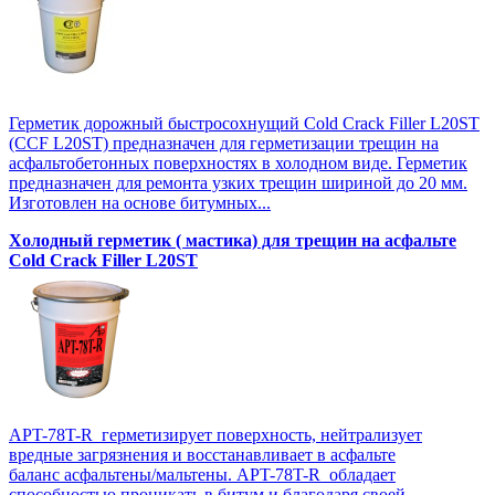
Герметик дорожный быстросохнущий Cold Crack Filler L20SТ
(CCF L20SТ) предназначен для герметизации трещин на
асфальтобетонных поверхностях в холодном виде. Герметик
предназначен для ремонта узких трещин шириной до 20 мм.
Изготовлен на основе битумных...
Холодный герметик ( мастика) для трещин на асфальте
Cold Crack Filler L20SТ
APT-78T-R герметизирует поверхность, нейтрализует
вредные загрязнения и восстанавливает в асфальте
баланс асфальтены/мальтены. APT-78T-R обладает
способностью проникать в битум и благодаря своей