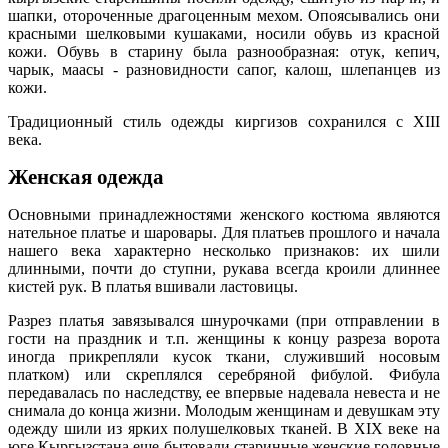
шапки, отороченные драгоценным мехом. Опоясывались они
красными шелковыми кушаками, носили обувь из красной
кожи. Обувь в старину была разнообразная: отук, кепич,
чарык, маасы - разновидности сапог, калош, шлепанцев из
кожи.
Традиционный стиль одежды киргизов сохранился с XIII
века.
Женская одежда
Основными принадлежностями женского костюма являются
нательное платье и шаровары. Для платьев прошлого и начала
нашего века характерно несколько признаков: их шили
длинными, почти до ступни, рукава всегда кроили длиннее
кистей рук. В платья вшивали ластовицы.
Разрез платья завязывался шнурочками (при отправлении в
гости на праздник и т.п. женщины к концу разреза ворота
иногда прикрепляли кусок ткани, служивший носовым
платком) или скреплялся серебряной фибулой. Фибула
передавалась по наследству, ее впервые надевала невеста и не
снимала до конца жизни. Молодым женщинам и девушкам эту
одежду шили из ярких полушелковых тканей. В XIX веке на
юге Кыргызстана еще бытовали старинные женские головные