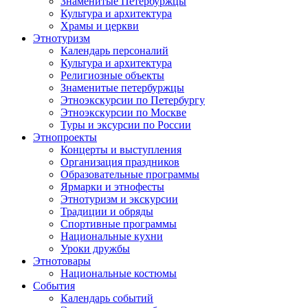
Знаменитые Петербуржцы
Культура и архитектура
Храмы и церкви
Этнотуризм
Календарь персоналий
Культура и архитектура
Религиозные объекты
Знаменитые петербуржцы
Этноэкскурсии по Петербургу
Этноэкскурсии по Москве
Туры и эксурсии по России
Этнопроекты
Концерты и выступления
Организация праздников
Образовательные программы
Ярмарки и этнофесты
Этнотуризм и экскурсии
Традиции и обряды
Спортивные программы
Национальные кухни
Уроки дружбы
Этнотовары
Национальные костюмы
События
Календарь событий