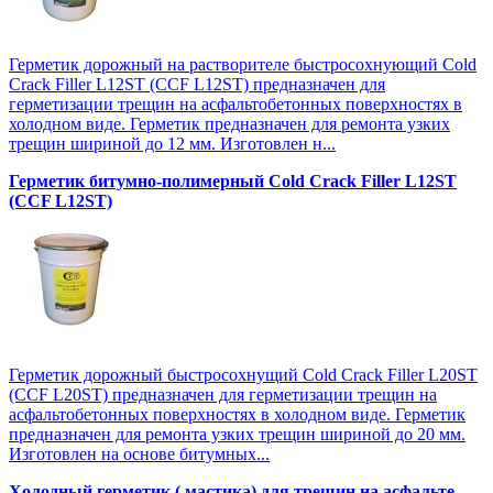
Герметик дорожный на растворителе быстросохнующий Cold
Crack Filler L12SТ (CCF L12SТ) предназначен для
герметизации трещин на асфальтобетонных поверхностях в
холодном виде. Герметик предназначен для ремонта узких
трещин шириной до 12 мм. Изготовлен н...
Герметик битумно-полимерный Cold Crack Filler L12SТ
(CCF L12SТ)
Герметик дорожный быстросохнущий Cold Crack Filler L20SТ
(CCF L20SТ) предназначен для герметизации трещин на
асфальтобетонных поверхностях в холодном виде. Герметик
предназначен для ремонта узких трещин шириной до 20 мм.
Изготовлен на основе битумных...
Холодный герметик ( мастика) для трещин на асфальте