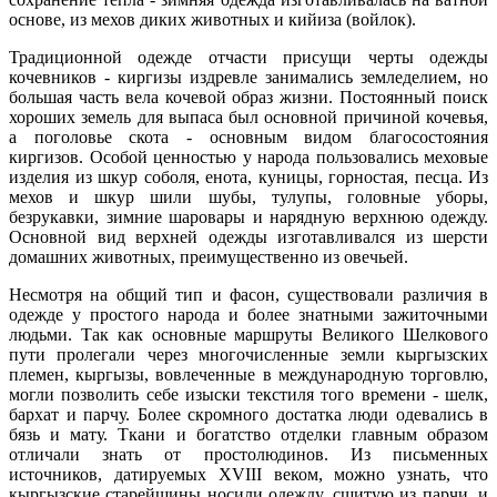
основе, из мехов диких животных и кийиза (войлок).
Традиционной одежде отчасти присущи черты одежды
кочевников - киргизы издревле занимались земледелием, но
большая часть вела кочевой образ жизни. Постоянный поиск
хороших земель для выпаса был основной причиной кочевья,
а поголовье скота - основным видом благосостояния
киргизов. Особой ценностью у народа пользовались меховые
изделия из шкур соболя, енота, куницы, горностая, песца. Из
мехов и шкур шили шубы, тулупы, головные уборы,
безрукавки, зимние шаровары и нарядную верхнюю одежду.
Основной вид верхней одежды изготавливался из шерсти
домашних животных, преимущественно из овечьей.
Несмотря на общий тип и фасон, существовали различия в
одежде у простого народа и более знатными зажиточными
людьми. Так как основные маршруты Великого Шелкового
пути пролегали через многочисленные земли кыргызских
племен, кыргызы, вовлеченные в международную торговлю,
могли позволить себе изыски текстиля того времени - шелк,
бархат и парчу. Более скромного достатка люди одевались в
бязь и мату. Ткани и богатство отделки главным образом
отличали знать от простолюдинов. Из письменных
источников, датируемых XVIII веком, можно узнать, что
кыргызские старейшины носили одежду, сшитую из парчи, и