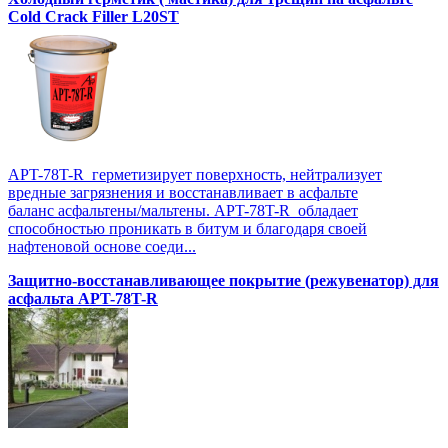
Cold Crack Filler L20SТ
APT-78T-R герметизирует поверхность, нейтрализует
вредные загрязнения и восстанавливает в асфальте
баланс асфальтены/мальтены. APT-78T-R обладает
способностью проникать в битум и благодаря своей
нафтеновой основе соеди...
Защитно-восстанавливающее покрытие (режувенатор) для
асфальта APT-78T-R