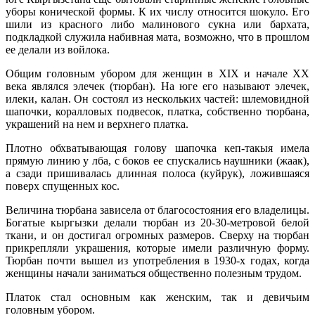
уборы конической формы. К их числу относится шокуло. Его
шили из красного либо малинового сукна или бархата,
подкладкой служила набивная мата, возможно, что в прошлом
ее делали из войлока.
Общим головным убором для женщин в XIX и начале XX
века являлся элечек (тюрбан). На юге его называют элечек,
илеки, калан. Он состоял из нескольких частей: шлемовидной
шапочки, коралловых подвесок, платка, собственно тюрбана,
украшений на нем и верхнего платка.
Плотно обхватывающая голову шапочка кеп-такыя имела
прямую линию у лба, с боков ее спускались наушники (жаак),
а сзади пришивалась длинная полоса (куйрук), ложившаяся
поверх спущенных кос.
Величина тюрбана зависела от благосостояния его владелицы.
Богатые кыргызки делали тюрбан из 20-30-метровой белой
ткани, и он достигал огромных размеров. Сверху на тюрбан
прикрепляли украшения, которые имели различную форму.
Тюрбан почти вышел из употребления в 1930-х годах, когда
женщины начали заниматься общественно полезным трудом.
Платок стал основным как женским, так и девичьим
головным убором.