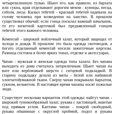
четырехклинную тулью. Шьют его, как правило, из бархата
или сукна, края отделывают дорогим мехом - куницы, песца,
соболя, лисы. Кызыл тебетей - красный тебетей надевали на
голову человека при возведении на ханство. В прошлом
существовал обычай: если гонца посылал важный начальник,
то его визитной карточкой был предъявленный гонцом
тебетей этого важного человека.
Кементай - широкий войлочный халат, который защищал от
холода и дождя. В прошлом это была одежда скотоводов, а
богато отделанный кементай носили зажиточные киргизы.
Разница состояла в более ярких тонах, отделке и аксессуарах.
Чапан - мужская и женская одежда типа халата. Без чапана
выходить из дома считалось неприличным. Шьют чапан на
вате или верблюжьей шерсти с ситцевой подкладкой. В
старину подкладку делали из маты - белой или набивной
хлопчатобумажной ткани. Сверху чапан покрывали бархатом,
сукном, вельветом. В настоящее время чапаны носят пожилые
люди.
Существует несколько вариантов этой одежды: найгут чапан -
широкий туникообразный халат, рукава с ластовицей, вшитые
под прямым углом. Каптама чапан - покрой свободный,
рукава обшивные с округлой проймой, подол и рукава