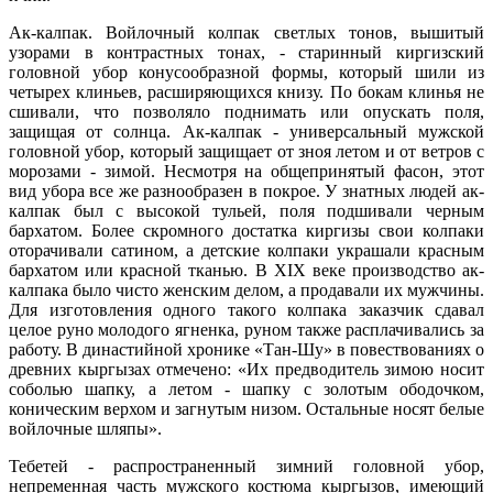
Ак-калпак. Войлочный колпак светлых тонов, вышитый
узорами в контрастных тонах, - старинный киргизский
головной убор конусообразной формы, который шили из
четырех клиньев, расширяющихся книзу. По бокам клинья не
сшивали, что позволяло поднимать или опускать поля,
защищая от солнца. Ак-калпак - универсальный мужской
головной убор, который защищает от зноя летом и от ветров с
морозами - зимой. Несмотря на общепринятый фасон, этот
вид убора все же разнообразен в покрое. У знатных людей ак-
калпак был с высокой тульей, поля подшивали черным
бархатом. Более скромного достатка киргизы свои колпаки
оторачивали сатином, а детские колпаки украшали красным
бархатом или красной тканью. В XIX веке производство ак-
калпака было чисто женским делом, а продавали их мужчины.
Для изготовления одного такого колпака заказчик сдавал
целое руно молодого ягненка, руном также расплачивались за
работу. В династийной хронике «Тан-Шу» в повествованиях о
древних кыргызах отмечено: «Их предводитель зимою носит
соболью шапку, а летом - шапку с золотым ободочком,
коническим верхом и загнутым низом. Остальные носят белые
войлочные шляпы».
Тебетей - распространенный зимний головной убор,
непременная часть мужского костюма кыргызов, имеющий