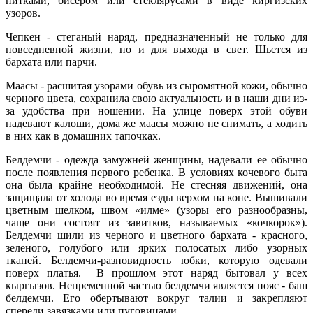
нитками, бисером или стеклярусами в виде киргизских
узоров.
Чепкен - стеганый наряд, предназначенный не только для
повседневной жизни, но и для выхода в свет. Шьется из
бархата или парчи.
Маасы - расшитая узорами обувь из сыромятной кожи, обычно
черного цвета, сохранила свою актуальность и в наши дни из-
за удобства при ношении. На улице поверх этой обуви
надевают калоши, дома же маасы можно не снимать, а ходить
в них как в домашних тапочках.
Белдемчи - одежда замужней женщины, надевали ее обычно
после появления первого ребенка. В условиях кочевого быта
она была крайне необходимой. Не стесняя движений, она
защищала от холода во время езды верхом на коне. Вышивали
цветным шелком, швом «илме» (узоры его разнообразны,
чаще они состоят из завитков, называемых «кочкорок»).
Белдемчи шили из черного и цветного бархата - красного,
зеленого, голубого или ярких полосатых либо узорных
тканей. Белдемчи-разновидность юбки, которую одевали
поверх платья. В прошлом этот наряд бытовал у всех
кыргызов. Непременной частью белдемчи является пояс - баш
белдемчи. Его обертывают вокруг талии и закрепляют
спереди завязками или пуговицами.