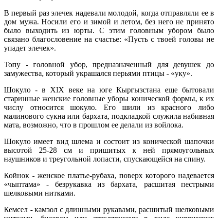
В первый раз элечек надевали молодой, когда отправляли ее в
дом мужа. Носили его и зимой и летом, без него не принято
было выходить из юрты. С этим головным убором было
связано благословение на счастье: «Пусть с твоей головы не
упадет элечек».
Топу - головной убор, предназначенный для девушек до
замужества, который украшался перьями птицы - «уку».
Шокуло - в XIX веке на юге Кыргызстана еще бытовали
старинные женские головные уборы конической формы, к их
числу относится шокуло. Его шили из красного либо
малинового сукна или бархата, подкладкой служила набивная
мата, возможно, что в прошлом ее делали из войлока.
Шокуло имеет вид шлема и состоит из конической шапочки
высотой 25-28 см и пришитых к ней прямоугольных
наушников и треугольной лопасти, спускающейся на спину.
Койнок - женское платье-рубаха, поверх которого надевается
«чыптама» - безрукавка из бархата, расшитая пестрыми
шелковыми нитками.
Кемсел - камзол с длинными рукавами, расшитый шелковыми