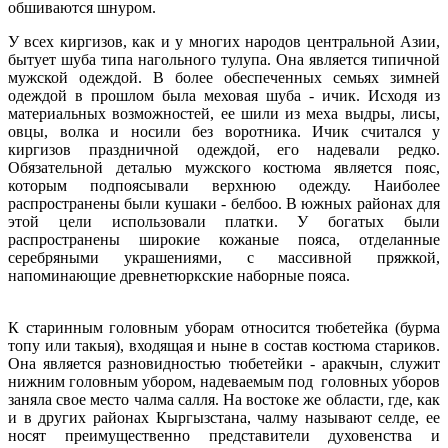
обшиваются шнуром.
У всех киргизов, как и у многих народов центральной Азии,
бытует шуба типа нагольного тулупа. Она является типичной
мужской одеждой. В более обеспеченных семьях зимней
одеждой в прошлом была меховая шуба - ичик. Исходя из
материальных возможностей, ее шили из меха выдры, лисы,
овцы, волка и носили без воротника. Ичик считался у
киргизов праздничной одеждой, его надевали редко.
Обязательной деталью мужского костюма является пояс,
которым подпоясывали верхнюю одежду. Наиболее
распространены были кушаки - белбоо. В южных районах для
этой цели использовали платки. У богатых были
распространены широкие кожаные пояса, отделанные
серебряными украшениями, с массивной пряжкой,
напоминающие древнетюркские наборные пояса.
К старинным головным уборам относится тюбетейка (бурма
топу или такыя), входящая и ныне в состав костюма стариков.
Она является разновидностью тюбетейки - аракчын, служит
нижним головным убором, надеваемым под головных уборов
заняла свое место чалма салля. На востоке же области, где, как
и в других районах Кыргызстана, чалму называют селде, ее
носят преимущественно представители духовенства и