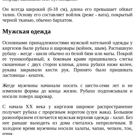
Он всегда широкий (6-18 см), длина его превышает обхват
талии. Основу его составляет войлок (реже - вата), покрытый
черной тканью, обычно бархатом.
Мужская одежда
Основными принадлежностями мужской нательной одежды у
киргизов были рубаха и шаровары (койнек, шым). Распашную
рубаху - жегде - шили обычно из белой бязи или маты. Покрой
ее туникообразный, к боковым краям пришивались слегка
скошенные с двух сторон клинья, длина рубахи ниже колен,
рукава закрывали кисти рук. Принято было пришивать
ластовицы - кештек.
Жегде мужчины начинали носить с шести-семи лет и не
изменяли формы до конца жизни. Рубахи подпоясывали и
носили поверх шаровар.
С начала XX века у киргизов широкое распространение
получает рубаха с прорезным воротом (узун жака). Большим
разнообразием отличается мужская верхняя одежда - халат. Без
нее раньше выходить из дома считалось неприличным. В
холодное время мужчины носили халаты, чапан, чепкен, тон,
ичик.