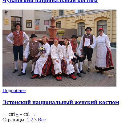
Чувашский национальный костюм
Подробнее
Эстонский национальный женский костюм
←
ctrl
«
»
ctrl
→
Страницы:
1
2
3
Все