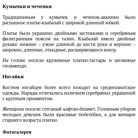
Кумычки и чеченки
Традиционным у кумычек и чеченок-аккинки было
распашное платье-къабалай с широкой длинной юбкой.
Платье было украшено двойными застежками и серебряным
филигранным поясом на талии. Къабалай имело двойные
рукава: нижние – узкие длинной до кисти руки и верхние –
широкие, длинные, откидные, расширяющиеся книзу.
На голове носили кружевные платки-тастары и шелковые
гюльменди.
Ногайки
Костюм ногайцев более всего походит на среднеазиатские
одежды. Наряды отличались наличием серебряных украшений
с крупным орнаментом.
Женщины носили стеганый кафтан-бешмет. Головным убором
молодых девушек были красивые тюбетейки, а для женщин
старшего возраста платки.
Фотогалерея