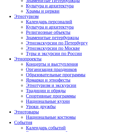
Знаменитые Петербуржцы
Культура и архитектура
Храмы и церкви
Этнотуризм
Календарь персоналий
Культура и архитектура
Религиозные объекты
Знаменитые петербуржцы
Этноэкскурсии по Петербургу
Этноэкскурсии по Москве
Туры и эксурсии по России
Этнопроекты
Концерты и выступления
Организация праздников
Образовательные программы
Ярмарки и этнофесты
Этнотуризм и экскурсии
Традиции и обряды
Спортивные программы
Национальные кухни
Уроки дружбы
Этнотовары
Национальные костюмы
События
Календарь событий