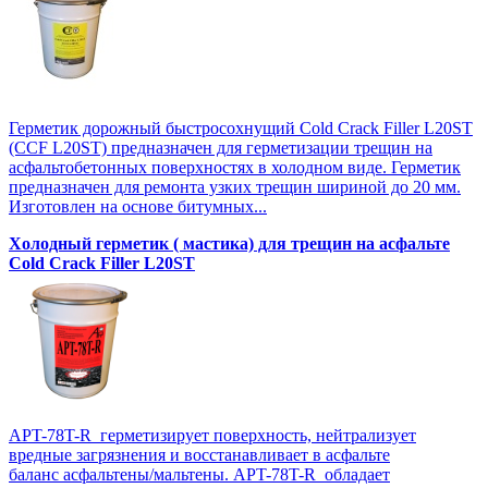
Герметик дорожный быстросохнущий Cold Crack Filler L20SТ
(CCF L20SТ) предназначен для герметизации трещин на
асфальтобетонных поверхностях в холодном виде. Герметик
предназначен для ремонта узких трещин шириной до 20 мм.
Изготовлен на основе битумных...
Холодный герметик ( мастика) для трещин на асфальте
Cold Crack Filler L20SТ
APT-78T-R герметизирует поверхность, нейтрализует
вредные загрязнения и восстанавливает в асфальте
баланс асфальтены/мальтены. APT-78T-R обладает