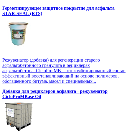
Герметизирующее защитное покрытие для асфальта
STAR-SEAL (RTS)
Режувенатор (добавка) для регенерации старого
асфальтобетонного гранулята в рециклерах
асфальтобетона CicloPro MB – это комбинированный состав
эффективный восстанавливающий на основе полимеров,
обогащенного битума, масел и специальных...
Добавка для рециклеров асфальта - режувенатор
CicloProMBase Oil