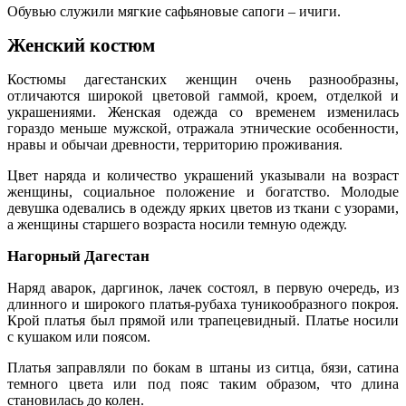
Обувью служили мягкие сафьяновые сапоги – ичиги.
Женский костюм
Костюмы дагестанских женщин очень разнообразны,
отличаются широкой цветовой гаммой, кроем, отделкой и
украшениями. Женская одежда со временем изменилась
гораздо меньше мужской, отражала этнические особенности,
нравы и обычаи древности, территорию проживания.
Цвет наряда и количество украшений указывали на возраст
женщины, социальное положение и богатство. Молодые
девушка одевались в одежду ярких цветов из ткани с узорами,
а женщины старшего возраста носили темную одежду.
Нагорный Дагестан
Наряд аварок, даргинок, лачек состоял, в первую очередь, из
длинного и широкого платья-рубаха туникообразного покроя.
Крой платья был прямой или трапецевидный. Платье носили
с кушаком или поясом.
Платья заправляли по бокам в штаны из ситца, бязи, сатина
темного цвета или под пояс таким образом, что длина
становилась до колен.