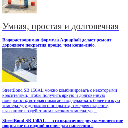
Умная, простая и долговечная
Водорастворимая формула Aquaphalt делает ремонт
дорожного покрытия проще, чем когда-либо.
StreetBond SB 150AL можно комбинировать с некоторыми
красителями, чтобы получить яркую и долговечную
поверхность, которая помогает поддерживать более низкую
температуру дорожного покрытия, замедляя старение,
вызванное воздействием высоких температур,...
StreetBond SB 150AL — это окрасочное двухкомпонентное
покрытие на водной основе для нанесения с