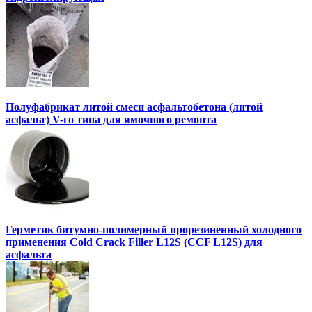
Полуфабрикат литой смеси асфальтобетона (литой
асфальт) V-го типа для ямочного ремонта
Герметик битумно-полимерный прорезиненный холодного
применения Cold Crack Filler L12S (ССF L12S) для
асфальта