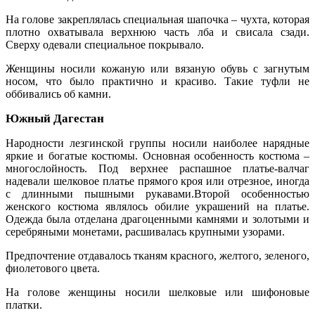
На голове закреплялась специальная шапочка – чухта, которая
плотно охватывала верхнюю часть лба и свисала сзади.
Сверху одевали специальное покрывало.
Женщины носили кожаную или вязаную обувь с загнутым
носом, что было практично и красиво. Такие туфли не
оббивались об камни.
Южный Дагестан
Народности лезгинской группы носили наиболее нарядные
яркие и богатые костюмы. Основная особенность костюма –
многослойность. Под верхнее распашное платье-валчаг
надевали шелковое платье прямого кроя или отрезное, иногда
с длинными пышными рукавами.
Второй особенностью
женского костюма являлось обилие украшений на платье.
Одежда была отделана драгоценными камнями и золотыми и
серебряными монетами, расшивалась крупными узорами.
Предпочтение отдавалось тканям красного, желтого, зеленого,
фиолетового цвета.
На голове женщины носили шелковые или шифоновые
платки.