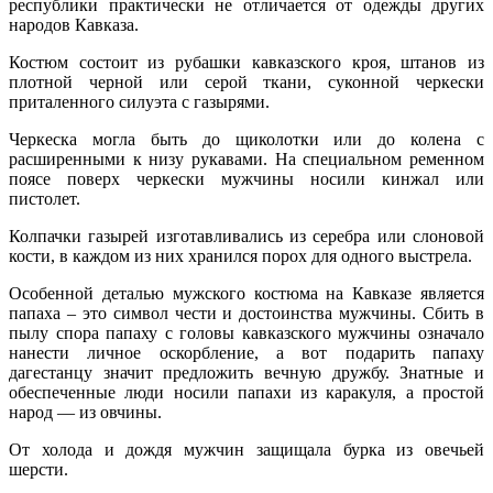
республики практически не отличается от одежды других
народов Кавказа.
Костюм состоит из рубашки кавказского кроя, штанов из
плотной черной или серой ткани, суконной черкески
приталенного силуэта с газырями.
Черкеска могла быть до щиколотки или до колена с
расширенными к низу рукавами. На специальном ременном
поясе поверх черкески мужчины носили кинжал или
пистолет.
Колпачки газырей изготавливались из серебра или слоновой
кости, в каждом из них хранился порох для одного выстрела.
Особенной деталью мужского костюма на Кавказе является
папаха – это символ чести и достоинства мужчины. Сбить в
пылу спора папаху с головы кавказского мужчины означало
нанести личное оскорбление, а вот подарить папаху
дагестанцу значит предложить вечную дружбу. Знатные и
обеспеченные люди носили папахи из каракуля, а простой
народ — из овчины.
От холода и дождя мужчин защищала бурка из овечьей
шерсти.