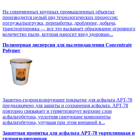
На современных крупных промышленных объектах
производится целый ряд технологических процессов:
погрузка/разгрузка, переработка, дробление, добыча,
транспортировка — все это вызывает образование огромного
количество пыли, которая наносит вред здоровью...
Полимерная дисперсия для пылеподавления Concentrate
Polymer
Защитно-гидроизолирующее покрытие для асфальта APT-78
предназначено для защиты и сохранения асфальта. APT-78
повторно связывает и герметизирует верхние слои
асфальтобетона, уплотняя связующие компоненты
асфальтобетона, улучшая при этом внешний в...
Защитная пропитка для асфальта APT-78 укрепляющая и
гидроизолирующая