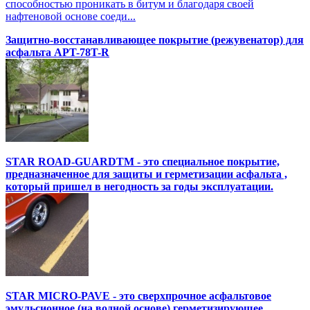
способностью проникать в битум и благодаря своей
нафтеновой основе соеди...
Защитно-восстанавливающее покрытие (режувенатор) для
асфальта APT-78T-R
STAR ROAD-GUARDTM - это специальное покрытие,
предназначенное для защиты и герметизации асфальта ,
который пришел в негодность за годы эксплуатации.
STAR MICRO-PAVE - это сверхпрочное асфальтовое
эмульсионное (на водной основе) герметизирующее