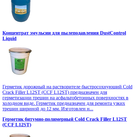
Концентрат эмульсии для пылеподавления DustControl
Liquid
Герметик дорожный на растворителе быстросохнующий Cold
Crack Filler L12SТ (CCF L12SТ) предназначен для
герметизации трещин на асфальтобетонных поверхностях в
холодном виде. Герметик предназначен для ремонта узких
трещин шириной до 12 мм. Изготовлен н...
Герметик битумно-полимерный Cold Crack Filler L12SТ
(CCF L12SТ)