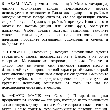
6. ASAM JAWA ( мякоть тамаринда) Мякоть тамаринда,
липкие коричневые плоды тамариндового дерева,
используется в основном в Банда для приправы к рыбным
блюдам; местные повара считают, что его дразнящий кисло-
сладкий вкус нейтрализует рыбный привкус. Ищите его в
блоках по восемь унций или один фунт, обернутых
пластиком. Чтобы сделать экстракт тамаринда, замочите
мякоть в теплой воде, пока она не станет мягкой, затем
пальцами процедите оставшиеся сухожилия и семена и
выбросьте их.
7. CENGKEH ( Гвоздика ) Гвоздика, высушенные бутоны
гвоздичного дерева, произрастает не в Банде, а на более
северных Молукканских островах, включая Тернате и
Тидор. Тем не менее, они занимают видное место в
банданской кухне, придавая свой характерный сладко-острый
вкус многим карри, тушеным блюдам и сладостям. Выбирайте
зубчики глубокого и однородно-коричневого цвета с пухлыми
круглыми центрами; отказаться от того, что вы не
использовали через шесть месяцев.
8. **KAYU MANIS **( Cassia ) Повара-банданщики
предпочитают кассию — специю, которую часто принимают
за настоящую корицу — из-за ее более острого и насыщенного
вкуса. Целые толстые темно-коричневые палочки специи,