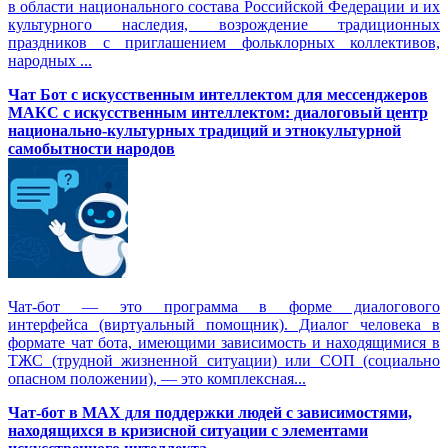
в области национального состава Российской Федерации и их
культурного наследия, возрождение традиционных
праздников с приглашением фольклорных коллективов,
народных ...
Чат Бот с искусственным интеллектом для мессенджеров
МАКС с искусственным интеллектом: диалоговый центр
национально-культурных традиций и этнокультурной
самобытности народов
Чат-бот — это программа в форме диалогового
интерфейса (виртуальный помощник). Диалог человека в
формате чат бота, имеющими зависимость и находящимися в
ТЖС (трудной жизненной ситуации) или СОП (социально
опасном положении), — это комплексная...
Чат-бот в MAX для поддержки людей с зависимостями,
находящихся в кризисной ситуации с элементами