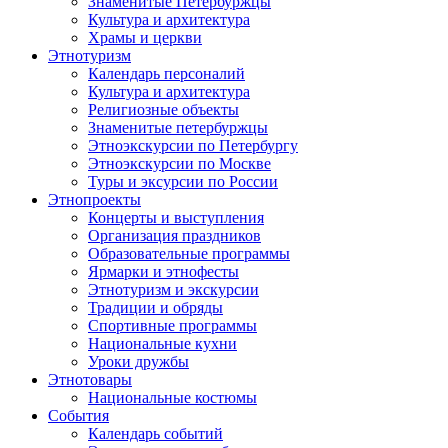
Знаменитые Петербуржцы
Культура и архитектура
Храмы и церкви
Этнотуризм
Календарь персоналий
Культура и архитектура
Религиозные объекты
Знаменитые петербуржцы
Этноэкскурсии по Петербургу
Этноэкскурсии по Москве
Туры и эксурсии по России
Этнопроекты
Концерты и выступления
Организация праздников
Образовательные программы
Ярмарки и этнофесты
Этнотуризм и экскурсии
Традиции и обряды
Спортивные программы
Национальные кухни
Уроки дружбы
Этнотовары
Национальные костюмы
События
Календарь событий