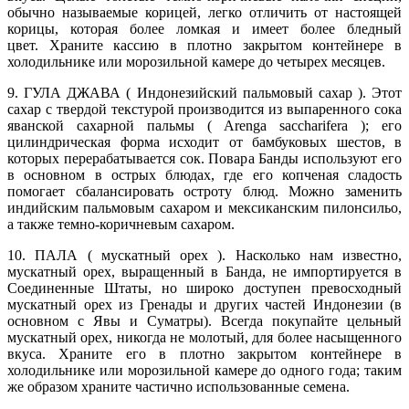
обычно называемые корицей, легко отличить от настоящей
корицы, которая более ломкая и имеет более бледный
цвет. Храните кассию в плотно закрытом контейнере в
холодильнике или морозильной камере до четырех месяцев.
9. ГУЛА ДЖАВА ( Индонезийский пальмовый сахар ). Этот
сахар с твердой текстурой производится из выпаренного сока
яванской сахарной пальмы ( Arenga saccharifera ); его
цилиндрическая форма исходит от бамбуковых шестов, в
которых перерабатывается сок. Повара Банды используют его
в основном в острых блюдах, где его копченая сладость
помогает сбалансировать остроту блюд. Можно заменить
индийским пальмовым сахаром и мексиканским пилонсильо,
а также темно-коричневым сахаром.
10. ПАЛА ( мускатный орех ). Насколько нам известно,
мускатный орех, выращенный в Банда, не импортируется в
Соединенные Штаты, но широко доступен превосходный
мускатный орех из Гренады и других частей Индонезии (в
основном с Явы и Суматры). Всегда покупайте цельный
мускатный орех, никогда не молотый, для более насыщенного
вкуса. Храните его в плотно закрытом контейнере в
холодильнике или морозильной камере до одного года; таким
же образом храните частично использованные семена.