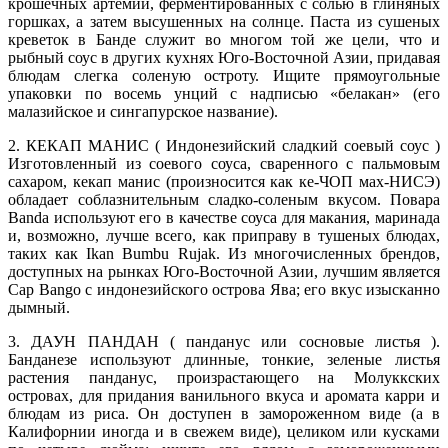
крошечных артемий, ферментированных с солью в глиняных
горшках, а затем высушенных на солнце. Паста из сушеных
креветок в Банде служит во многом той же цели, что и
рыбный соус в других кухнях Юго-Восточной Азии, придавая
блюдам слегка соленую остроту. Ищите прямоугольные
упаковки по восемь унций с надписью «белакан» (его
малазийское и сингапурское название).
2. КЕКАП МАНИС ( Индонезийский сладкий соевый соус )
Изготовленный из соевого соуса, сваренного с пальмовым
сахаром, кекап манис (произносится как ке-ЧОП мах-НИСЭ)
обладает соблазнительным сладко-соленым вкусом. Повара
Banda используют его в качестве соуса для макания, маринада
и, возможно, лучше всего, как приправу в тушеных блюдах,
таких как Ikan Bumbu Rujak. Из многочисленных брендов,
доступных на рынках Юго-Восточной Азии, лучшим является
Cap Bango с индонезийского острова Ява; его вкус изысканно
дымный.
3. ДАУН ПАНДАН ( панданус или сосновые листья ).
Банданезе используют длинные, тонкие, зеленые листья
растения панданус, произрастающего на Молуккских
островах, для придания ванильного вкуса и аромата карри и
блюдам из риса. Он доступен в замороженном виде (а в
Калифорнии иногда и в свежем виде), целиком или кусками