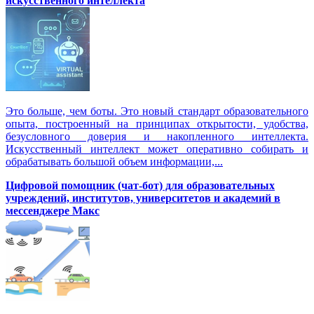
искусственного интеллекта
Это больше, чем боты. Это новый стандарт образовательного
опыта, построенный на принципах открытости, удобства,
безусловного доверия и накопленного интеллекта.
Искусственный интеллект может оперативно собирать и
обрабатывать большой объем информации,...
Цифровой помощник (чат-бот) для образовательных
учреждений, институтов, университетов и академий в
мессенджере Макс