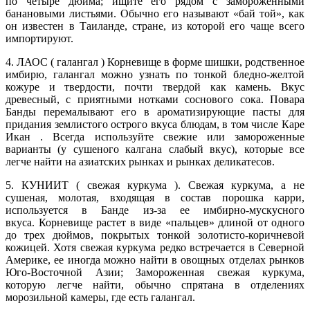
по четыре дюйма; ищите его рядом с замороженными
банановыми листьями. Обычно его называют «бай той», как
он известен в Таиланде, стране, из которой его чаще всего
импортируют.
4. ЛАОС ( галангал ) Корневище в форме шишки, родственное
имбирю, галангал можно узнать по тонкой бледно-желтой
кожуре и твердости, почти твердой как камень. Вкус
древесный, с приятными нотками соснового сока. Повара
Банды перемалывают его в ароматизирующие пасты для
придания землистого острого вкуса блюдам, в том числе Каре
Икан . Всегда используйте свежие или замороженные
варианты (у сушеного калгана слабый вкус), которые все
легче найти на азиатских рынках и рынках деликатесов.
5. КУНИИТ ( свежая куркума ). Свежая куркума, а не
сушеная, молотая, входящая в состав порошка карри,
используется в Банде из-за ее имбирно-мускусного
вкуса. Корневище растет в виде «пальцев» длиной от одного
до трех дюймов, покрытых тонкой золотисто-коричневой
кожицей. Хотя свежая куркума редко встречается в Северной
Америке, ее иногда можно найти в овощных отделах рынков
Юго-Восточной Азии; Замороженная свежая куркума,
которую легче найти, обычно спрятана в отделениях
морозильной камеры, где есть галангал.