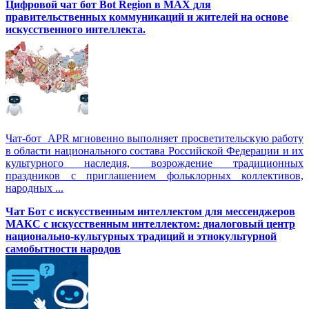
Цифровой чат бот Вot Region в MAX для
правительственных коммуникаций и жителей на основе
искусственного интеллекта.
Чат-бот APR мгновенно выполняет просветительскую работу
в области национального состава Российской Федерации и их
культурного наследия, возрождение традиционных
праздников с приглашением фольклорных коллективов,
народных ...
Чат Бот с искусственным интеллектом для мессенджеров
МАКС с искусственным интеллектом: диалоговый центр
национально-культурных традиций и этнокультурной
самобытности народов