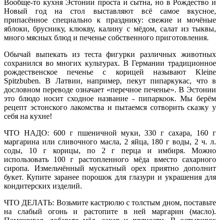
Вообще-то кухня Эстонии проста и сытна, но в Рождество и
Новый год на стол выставляют всё самое вкусное,
припасённое специально к празднику: свежие и мочёные
яблоки, бруснику, клюкву, калину с мёдом, салат из тыквы,
много мясных блюд и печенье собственного приготовления.
Обычай выпекать из теста фигурки различных животных
сохранился во многих культурах. В Германии традиционное
рождественское печенье с корицей называют Kleine
Spitzbuben. В Латвии, например, пекут пипаркукас, что в
дословном переводе означает «перечное печенье». В Эстонии
это блюдо носит сходное название - пипаркоок. Мы берём
рецепт эстонского лакомства и пытаемся сотворить сказку у
себя на кухне!
ЧТО НАДО: 600 г пшеничной муки, 330 г сахара, 160 г
маргарина или сливочного масла, 2 яйца, 180 г воды, 2 ч. л.
соды, 10 г корицы, по 2 г перца и имбиря. Можно
использовать 100 г растопленного мёда вместо сахарного
сиропа. Измельчённый мускатный орех приятно дополнит
букет. Купите заранее порошок для глазури и украшения для
кондитерских изделий.
ЧТО ДЕЛАТЬ: Возьмите кастрюлю с толстым дном, поставьте
на слабый огонь и растопите в ней маргарин (масло).