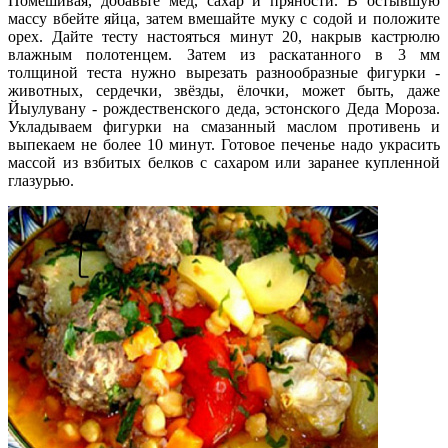
Помешивая, добавьте мёд, сахар и пряности. В остывшую
массу вбейте яйца, затем вмешайте муку с содой и положите
орех. Дайте тесту настояться минут 20, накрыв кастрюлю
влажным полотенцем. Затем из раскатанного в 3 мм
толщиной теста нужно вырезать разнообразные фигурки -
животных, сердечки, звёзды, ёлочки, может быть, даже
Йыулувану - рождественского деда, эстонского Деда Мороза.
Укладываем фигурки на смазанный маслом противень и
выпекаем не более 10 минут. Готовое печенье надо украсить
массой из взбитых белков с сахаром или заранее купленной
глазурью.