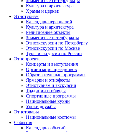
Знаменитые Петербуржцы
Культура и архитектура
Храмы и церкви
Этнотуризм
Календарь персоналий
Культура и архитектура
Религиозные объекты
Знаменитые петербуржцы
Этноэкскурсии по Петербургу
Этноэкскурсии по Москве
Туры и эксурсии по России
Этнопроекты
Концерты и выступления
Организация праздников
Образовательные программы
Ярмарки и этнофесты
Этнотуризм и экскурсии
Традиции и обряды
Спортивные программы
Национальные кухни
Уроки дружбы
Этнотовары
Национальные костюмы
События
Календарь событий