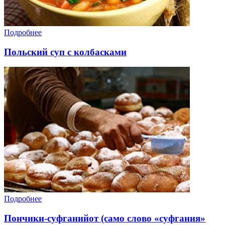
Подробнее
Польский суп с колбасками
Подробнее
Пончики-суфганийот (само слово «суфгания»