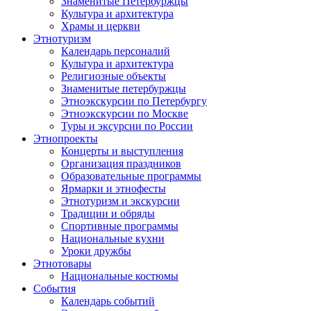
Знаменитые Петербуржцы
Культура и архитектура
Храмы и церкви
Этнотуризм
Календарь персоналий
Культура и архитектура
Религиозные объекты
Знаменитые петербуржцы
Этноэкскурсии по Петербургу
Этноэкскурсии по Москве
Туры и эксурсии по России
Этнопроекты
Концерты и выступления
Организация праздников
Образовательные программы
Ярмарки и этнофесты
Этнотуризм и экскурсии
Традиции и обряды
Спортивные программы
Национальные кухни
Уроки дружбы
Этнотовары
Национальные костюмы
События
Календарь событий