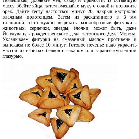
Помешивая, добавьте мёд, сахар и пряности. В остывшую
массу вбейте яйца, затем вмешайте муку с содой и положите
орех. Дайте тесту настояться минут 20, накрыв кастрюлю
влажным полотенцем. Затем из раскатанного в 3 мм
толщиной теста нужно вырезать разнообразные фигурки -
животных, сердечки, звёзды, ёлочки, может быть, даже
Йыулувану - рождественского деда, эстонского Деда Мороза.
Укладываем фигурки на смазанный маслом противень и
выпекаем не более 10 минут. Готовое печенье надо украсить
массой из взбитых белков с сахаром или заранее купленной
глазурью.