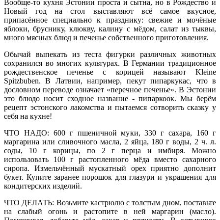
Вообще-то кухня Эстонии проста и сытна, но в Рождество и
Новый год на стол выставляют всё самое вкусное,
припасённое специально к празднику: свежие и мочёные
яблоки, бруснику, клюкву, калину с мёдом, салат из тыквы,
много мясных блюд и печенье собственного приготовления.
Обычай выпекать из теста фигурки различных животных
сохранился во многих культурах. В Германии традиционное
рождественское печенье с корицей называют Kleine
Spitzbuben. В Латвии, например, пекут пипаркукас, что в
дословном переводе означает «перечное печенье». В Эстонии
это блюдо носит сходное название - пипаркоок. Мы берём
рецепт эстонского лакомства и пытаемся сотворить сказку у
себя на кухне!
ЧТО НАДО: 600 г пшеничной муки, 330 г сахара, 160 г
маргарина или сливочного масла, 2 яйца, 180 г воды, 2 ч. л.
соды, 10 г корицы, по 2 г перца и имбиря. Можно
использовать 100 г растопленного мёда вместо сахарного
сиропа. Измельчённый мускатный орех приятно дополнит
букет. Купите заранее порошок для глазури и украшения для
кондитерских изделий.
ЧТО ДЕЛАТЬ: Возьмите кастрюлю с толстым дном, поставьте
на слабый огонь и растопите в ней маргарин (масло).