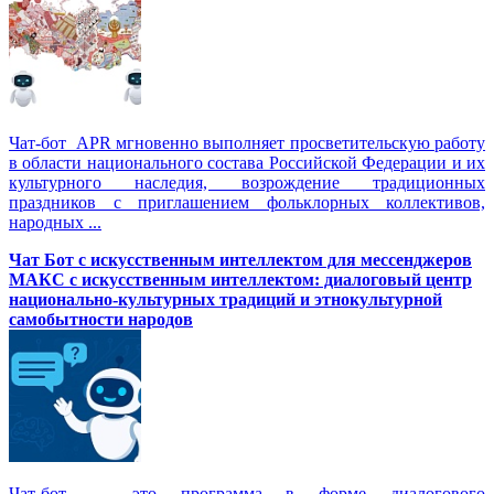
Чат-бот APR мгновенно выполняет просветительскую работу
в области национального состава Российской Федерации и их
культурного наследия, возрождение традиционных
праздников с приглашением фольклорных коллективов,
народных ...
Чат Бот с искусственным интеллектом для мессенджеров
МАКС с искусственным интеллектом: диалоговый центр
национально-культурных традиций и этнокультурной
самобытности народов
Чат-бот — это программа в форме диалогового