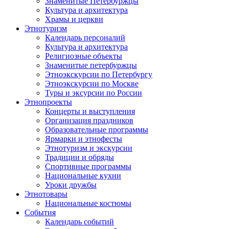
Знаменитые Петербуржцы
Культура и архитектура
Храмы и церкви
Этнотуризм
Календарь персоналий
Культура и архитектура
Религиозные объекты
Знаменитые петербуржцы
Этноэкскурсии по Петербургу
Этноэкскурсии по Москве
Туры и эксурсии по России
Этнопроекты
Концерты и выступления
Организация праздников
Образовательные программы
Ярмарки и этнофесты
Этнотуризм и экскурсии
Традиции и обряды
Спортивные программы
Национальные кухни
Уроки дружбы
Этнотовары
Национальные костюмы
События
Календарь событий