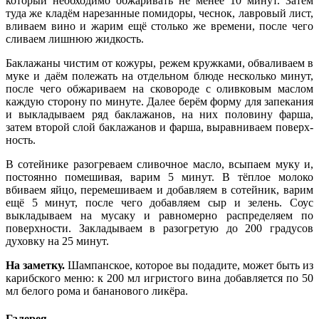
который необходимо обжаривать не менее 10 минут. Затем
туда же кладём нарезанные помидоры, чеснок, лавровый лист,
вливаем вино и жарим ещё столько же времени, после чего
сливаем лишнюю жидкость.
Баклажаны чистим от кожуры, режем кружками, обваливаем в
муке и даём полежать на отдельном блюде несколько минут,
после чего обжариваем на сковороде с оливковым маслом
каждую сторону по минуте. Далее берём форму для запекания
и выкладываем ряд баклажанов, на них половину фарша,
затем второй слой баклажанов и фарша, выравниваем поверх­
ность.
В сотейнике разогреваем сливочное масло, всыпаем муку и,
постоянно помешивая, варим 5 минут. В тёплое молоко
вбиваем яйцо, перемешиваем и добавляем в сотейник, варим
ещё 5 минут, после чего добавляем сыр и зелень. Соус
выкладываем на мусаку и равномерно распределяем по
поверхности. Закладываем в разогретую до 200 градусов
духовку на 25 минут.
На заметку.
Шампан­ское, которое вы подадите, может быть из
карибского меню: к 200 мл игристого вина добавляется по 50
мл белого рома и бананового ликёра.
Галерея