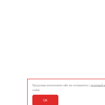
Продолжая использовать сайт, вы соглашаетесь с
политикой 
cookie.
OK