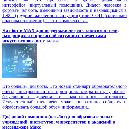
интерфейса (виртуальный помощник). Диалог человека в
формате чат бота, имеющими зависимость и находящимися в
ТЖС (трудной жизненной ситуации) или СОП (социально
опасном положении), — это комплексная...
Чат-бот в MAX для поддержки людей с зависимостями,
находящихся в кризисной ситуации с элементами
искусственного интеллекта
Это больше, чем боты. Это новый стандарт образовательного
опыта, построенный на принципах открытости, удобства,
безусловного доверия и накопленного интеллекта.
Искусственный интеллект может оперативно собирать и
обрабатывать большой объем информации,...
Цифровой помощник (чат-бот) для образовательных
учреждений, институтов, университетов и академий в
мессенджере Макс