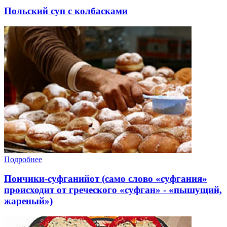
Польский суп с колбасками
Подробнее
Пончики-суфганийот (само слово «суфгания»
происходит от греческого «суфган» - «пышущий,
жареный»)