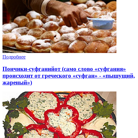
Подробнее
Пончики-суфганийот (само слово «суфгания»
происходит от греческого «суфган» - «пышущий,
жареный»)