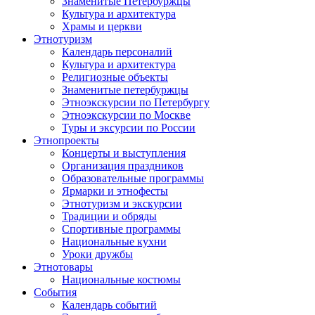
Знаменитые Петербуржцы
Культура и архитектура
Храмы и церкви
Этнотуризм
Календарь персоналий
Культура и архитектура
Религиозные объекты
Знаменитые петербуржцы
Этноэкскурсии по Петербургу
Этноэкскурсии по Москве
Туры и эксурсии по России
Этнопроекты
Концерты и выступления
Организация праздников
Образовательные программы
Ярмарки и этнофесты
Этнотуризм и экскурсии
Традиции и обряды
Спортивные программы
Национальные кухни
Уроки дружбы
Этнотовары
Национальные костюмы
События
Календарь событий