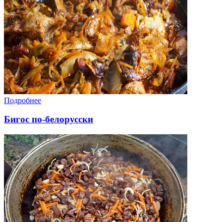
Подробнее
Бигос по-белорусски