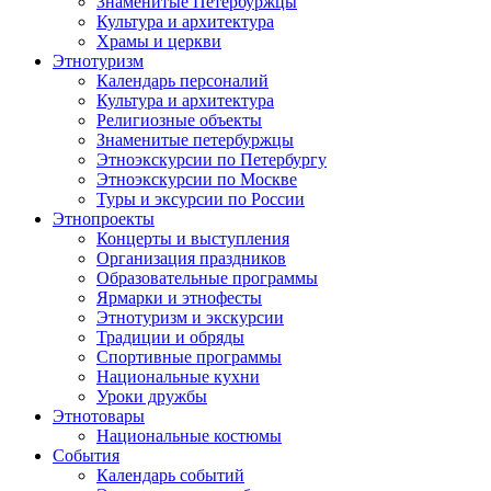
Знаменитые Петербуржцы
Культура и архитектура
Храмы и церкви
Этнотуризм
Календарь персоналий
Культура и архитектура
Религиозные объекты
Знаменитые петербуржцы
Этноэкскурсии по Петербургу
Этноэкскурсии по Москве
Туры и эксурсии по России
Этнопроекты
Концерты и выступления
Организация праздников
Образовательные программы
Ярмарки и этнофесты
Этнотуризм и экскурсии
Традиции и обряды
Спортивные программы
Национальные кухни
Уроки дружбы
Этнотовары
Национальные костюмы
События
Календарь событий