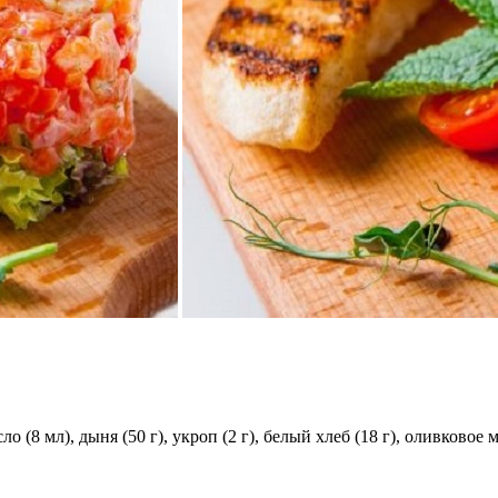
о (8 мл), дыня (50 г), укроп (2 г), белый хлеб (18 г), оливковое м