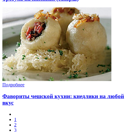
Подробнее
Фавориты чешской кухни: кнедлики на любой
вкус
1
2
3