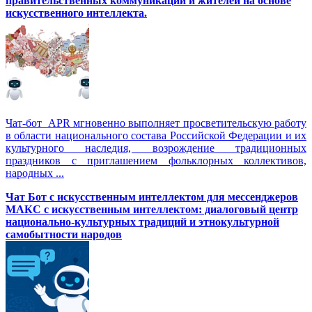
правительственных коммуникаций и жителей на основе
искусственного интеллекта.
Чат-бот APR мгновенно выполняет просветительскую работу
в области национального состава Российской Федерации и их
культурного наследия, возрождение традиционных
праздников с приглашением фольклорных коллективов,
народных ...
Чат Бот с искусственным интеллектом для мессенджеров
МАКС с искусственным интеллектом: диалоговый центр
национально-культурных традиций и этнокультурной
самобытности народов