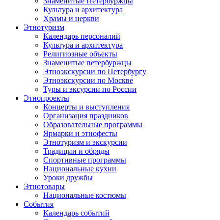
Знаменитые Петербуржцы
Культура и архитектура
Храмы и церкви
Этнотуризм
Календарь персоналий
Культура и архитектура
Религиозные объекты
Знаменитые петербуржцы
Этноэкскурсии по Петербургу
Этноэкскурсии по Москве
Туры и эксурсии по России
Этнопроекты
Концерты и выступления
Организация праздников
Образовательные программы
Ярмарки и этнофесты
Этнотуризм и экскурсии
Традиции и обряды
Спортивные программы
Национальные кухни
Уроки дружбы
Этнотовары
Национальные костюмы
События
Календарь событий