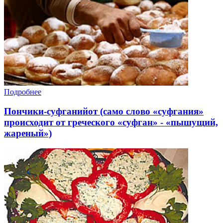
Подробнее
Пончики-суфганийот (само слово «суфгания»
происходит от греческого «суфган» - «пышущий,
жареный»)