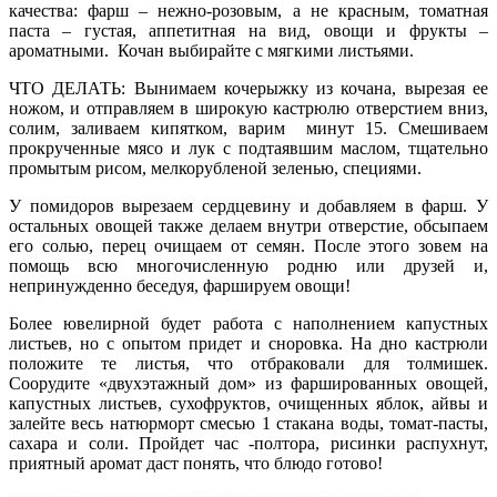
качества: фарш – нежно-розовым, а не красным, томатная
паста – густая, аппетитная на вид, овощи и фрукты –
ароматными. Кочан выбирайте с мягкими листьями.
ЧТО ДЕЛАТЬ: Вынимаем кочерыжку из кочана, вырезая ее
ножом, и отправляем в широкую кастрюлю отверстием вниз,
солим, заливаем кипятком, варим минут 15. Смешиваем
прокрученные мясо и лук с подтаявшим маслом, тщательно
промытым рисом, мелкорубленой зеленью, специями.
У помидоров вырезаем сердцевину и добавляем в фарш. У
остальных овощей также делаем внутри отверстие, обсыпаем
его солью, перец очищаем от семян. После этого зовем на
помощь всю многочисленную родню или друзей и,
непринужденно беседуя, фаршируем овощи!
Более ювелирной будет работа с наполнением капустных
листьев, но с опытом придет и сноровка. На дно кастрюли
положите те листья, что отбраковали для толмишек.
Соорудите «двухэтажный дом» из фаршированных овощей,
капустных листьев, сухофруктов, очищенных яблок, айвы и
залейте весь натюрморт смесью 1 стакана воды, томат-пасты,
сахара и соли. Пройдет час -полтора, рисинки распухнут,
приятный аромат даст понять, что блюдо готово!