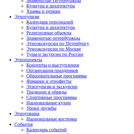
Знаменитые Петербуржцы
Культура и архитектура
Храмы и церкви
Этнотуризм
Календарь персоналий
Культура и архитектура
Религиозные объекты
Знаменитые петербуржцы
Этноэкскурсии по Петербургу
Этноэкскурсии по Москве
Туры и эксурсии по России
Этнопроекты
Концерты и выступления
Организация праздников
Образовательные программы
Ярмарки и этнофесты
Этнотуризм и экскурсии
Традиции и обряды
Спортивные программы
Национальные кухни
Уроки дружбы
Этнотовары
Национальные костюмы
События
Календарь событий