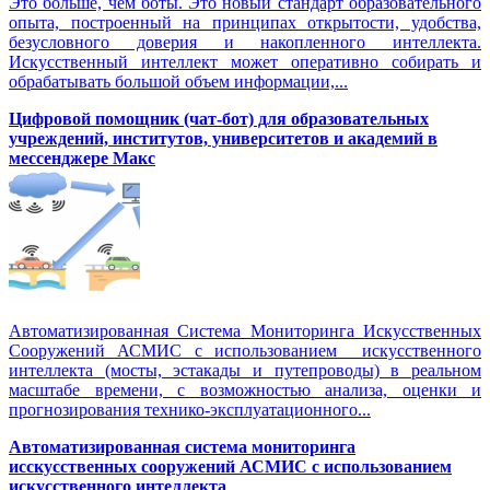
Это больше, чем боты. Это новый стандарт образовательного
опыта, построенный на принципах открытости, удобства,
безусловного доверия и накопленного интеллекта.
Искусственный интеллект может оперативно собирать и
обрабатывать большой объем информации,...
Цифровой помощник (чат-бот) для образовательных
учреждений, институтов, университетов и академий в
мессенджере Макс
Автоматизированная Система Мониторинга Искусственных
Сооружений АСМИС с использованием искусственного
интеллекта (мосты, эстакады и путепроводы) в реальном
масштабе времени, с возможностью анализа, оценки и
прогнозирования технико-эксплуатационного...
Автоматизированная система мониторинга
исскусственных сооружений АСМИС с использованием
искусственного интеллекта