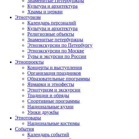
Знаменитые Петербуржцы
Культура и архитектура
Храмы и церкви
Этнотуризм
Календарь персоналий
Культура и архитектура
Религиозные объекты
Знаменитые петербуржцы
Этноэкскурсии по Петербургу
Этноэкскурсии по Москве
Туры и эксурсии по России
Этнопроекты
Концерты и выступления
Организация праздников
Образовательные программы
Ярмарки и этнофесты
Этнотуризм и экскурсии
Традиции и обряды
Спортивные программы
Национальные кухни
Уроки дружбы
Этнотовары
Национальные костюмы
События
Календарь событий