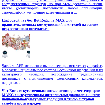
государственных структур, но при этом достаточно гибки,
чтобы удовлетворить потребности любой организации,
стремящейся к улучшению коммуникации и ...
Цифровой чат бот Вot Region в MAX для
правительственных коммуникаций и жителей на основе
искусственного интеллекта.
Чат-бот APR мгновенно выполняет просветительскую работу
в области национального состава Российской Федерации и их
культурного наследия, возрождение традиционных
праздников с приглашением фольклорных коллективов,
народных ...
Чат Бот с искусственным интеллектом для мессенджеров
МАКС с искусственным интеллектом: диалоговый центр
национально-культурных традиций и этнокультурной
самобытности народов