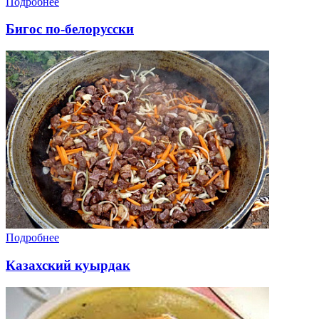
Подробнее
Бигос по-белорусски
Подробнее
Казахский куырдак