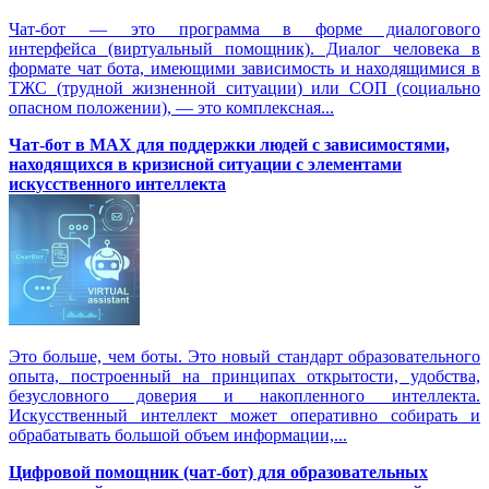
Чат-бот — это программа в форме диалогового
интерфейса (виртуальный помощник). Диалог человека в
формате чат бота, имеющими зависимость и находящимися в
ТЖС (трудной жизненной ситуации) или СОП (социально
опасном положении), — это комплексная...
Чат-бот в MAX для поддержки людей с зависимостями,
находящихся в кризисной ситуации с элементами
искусственного интеллекта
Это больше, чем боты. Это новый стандарт образовательного
опыта, построенный на принципах открытости, удобства,
безусловного доверия и накопленного интеллекта.
Искусственный интеллект может оперативно собирать и
обрабатывать большой объем информации,...
Цифровой помощник (чат-бот) для образовательных