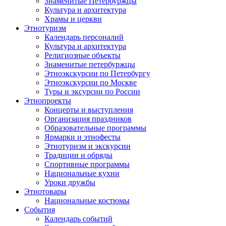
Знаменитые Петербуржцы
Культура и архитектура
Храмы и церкви
Этнотуризм
Календарь персоналий
Культура и архитектура
Религиозные объекты
Знаменитые петербуржцы
Этноэкскурсии по Петербургу
Этноэкскурсии по Москве
Туры и эксурсии по России
Этнопроекты
Концерты и выступления
Организация праздников
Образовательные программы
Ярмарки и этнофесты
Этнотуризм и экскурсии
Традиции и обряды
Спортивные программы
Национальные кухни
Уроки дружбы
Этнотовары
Национальные костюмы
События
Календарь событий