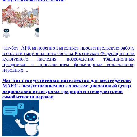
Чат-бот APR мгновенно выполняет просветительскую работу
в области национального состава Российской Федерации и их
культурного наследия, возрождение традиционных
праздников с приглашением фольклорных коллективов,
народных ...
Чат Бот с искусственным интеллектом для мессенджеров
МАКС с искусственным интеллектом: диалоговый центр
национально-культурных традиций и этнокультурной
самобытности народов