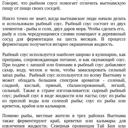
Говорят, что рыбном соусе помогает отличить вьетнамскую
пищу от пищи своих соседей.
Никто точно не знает, когда вьетнамские люди начали делать
и использовали рыбный соус. Рыбный соус состоит из двух
элементов - рыбы и соли, двух даров моря. Чтобы сделать его,
рыбу и соль чередующимеся слоями помещают в деревянный
сосуд для ферментации на шесть месяцев. В процессе
ферментации получается янтарно окрашенная жидкость.
Рыбный соус используется наиболее широко в кулинарии, как
приправа, сопровождающая питание, и как окунающий соус.
При подаче с лапшой или блинами в рыбный соус добавляют
сахар, воду, чеснок и чили, чтобы замаскировать сильный
запах рыбы. Рыбный соус используется по всему Вьетнаму и
может обладать большим спектром ароматов - соленый,
сладкий, кислый, пряный, сбалансированный, легкий,
сильный. Также в стране изготавливается: сырный рыбный
соус; рыбный соус в виде жидкости или пасты; соус из рыбы
из пресной воды или соленой рыбы; соус из рыбы или
креветок, крабов или кальмаров.
Помимо рыбы, местные жители в трех районах Вьетнама
также ферментируют краб, креветки или кальмары для
извлечения жидкости. Северная провинция Тай Бин или