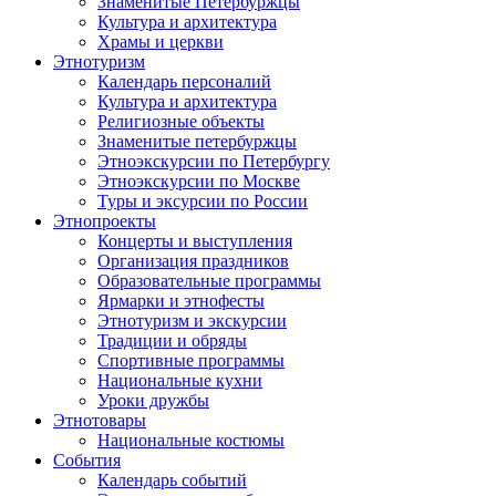
Знаменитые Петербуржцы
Культура и архитектура
Храмы и церкви
Этнотуризм
Календарь персоналий
Культура и архитектура
Религиозные объекты
Знаменитые петербуржцы
Этноэкскурсии по Петербургу
Этноэкскурсии по Москве
Туры и эксурсии по России
Этнопроекты
Концерты и выступления
Организация праздников
Образовательные программы
Ярмарки и этнофесты
Этнотуризм и экскурсии
Традиции и обряды
Спортивные программы
Национальные кухни
Уроки дружбы
Этнотовары
Национальные костюмы
События
Календарь событий