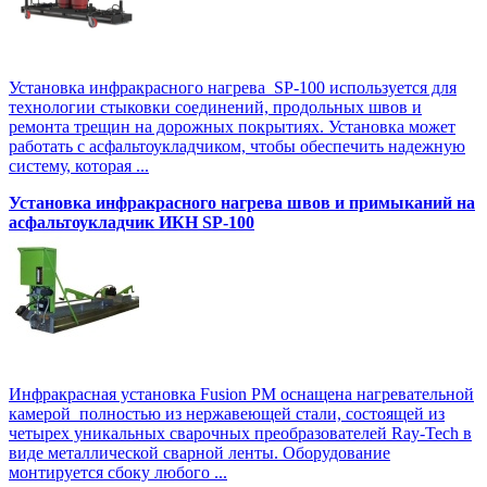
Установка инфракрасного нагрева SP-100 используется для
технологии стыковки соединений, продольных швов и
ремонта трещин на дорожных покрытиях. Установка может
работать с асфальтоукладчиком, чтобы обеспечить надежную
систему, которая ...
Установка инфракрасного нагрева швов и примыканий на
асфальтоукладчик ИКН SP-100
Инфракрасная установка Fusion PM оснащена нагревательной
камерой полностью из нержавеющей стали, состоящей из
четырех уникальных сварочных преобразователей Ray-Tech в
виде металлической сварной ленты. Оборудование
монтируется сбоку любого ...