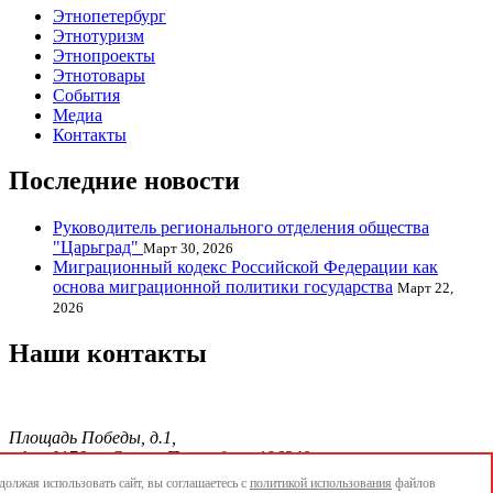
Этнопетербург
Этнотуризм
Этнопроекты
Этнотовары
События
Медиа
Контакты
Последние новости
Руководитель регионального отделения общества
"Царьград"
Март 30, 2026
Миграционный кодекс Российской Федерации как
основа миграционной политики государства
Март 22,
2026
Наши контакты
Площадь Победы, д.1,
офис 0176, г. Санкт-Петербург, 196240
тел./факс.:+7 904 856-09-12;
олжая использовать сайт, вы соглашаетесь с
политикой использования
файлов