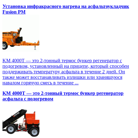
Установка инфракрасного нагрева на асфальтоукладчик
Fusion PM
KM 4000T — это 2-тонный термос бункер регенератор с
подогревом, установленный на прицепе, который способен
поддерживать температуру асфальта в течение 2 дней. Он
также может восстанавливать излишки или хранящуюся
навалом горячую смесь в течение ...
KM 4000T — это 2-тонный термос бункер регенератор
асфальта с подогревом