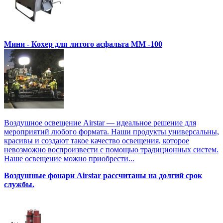
Мини - Кохер для литого асфальта MM -100
Воздушное освещение Airstar — идеальное решение для
мероприятий любого формата. Наши продукты универсальны,
красивы и создают такое качество освещения, которое
невозможно воспроизвести с помощью традиционных систем.
Наше освещение можно приобрести...
Воздушные фонари Airstar рассчитаны на долгий срок
службы.