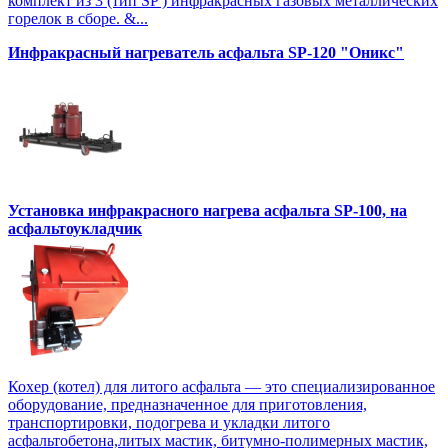
комплект из 3 (тип SP ) инфракрасных газовых металлических
горелок в сборе. &...
Инфракрасный нагреватель асфальта SP-120 "Оникс"
Установка инфракрасного нагрева асфальта SP-100, на
асфальтоукладчик
Кохер (котел) для литого асфальта — это специализированное
оборудование, предназначенное для приготовления,
транспортировки, подогрева и укладки литого
асфальтобетона,литых мастик, битумно-полимерных мастик,