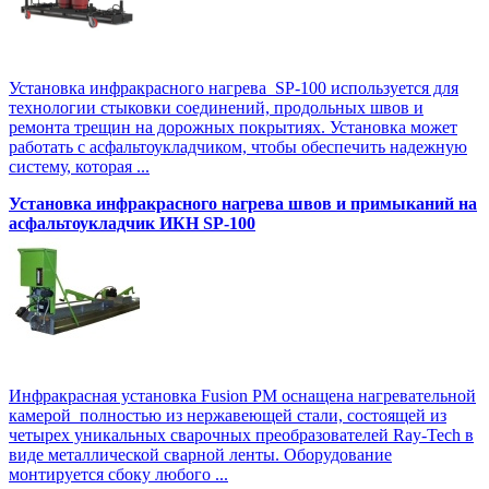
Установка инфракрасного нагрева SP-100 используется для
технологии стыковки соединений, продольных швов и
ремонта трещин на дорожных покрытиях. Установка может
работать с асфальтоукладчиком, чтобы обеспечить надежную
систему, которая ...
Установка инфракрасного нагрева швов и примыканий на
асфальтоукладчик ИКН SP-100
Инфракрасная установка Fusion PM оснащена нагревательной
камерой полностью из нержавеющей стали, состоящей из
четырех уникальных сварочных преобразователей Ray-Tech в
виде металлической сварной ленты. Оборудование
монтируется сбоку любого ...