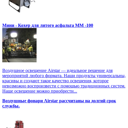
Мини - Кохер для литого асфальта MM -100
Воздушное освещение Airstar — идеальное решение для
мероприятий любого формата. Наши продукты универсальны,
красивы и создают такое качество освещения, которое
невозможно воспроизвести с помощью традиционных систем.
Наше освещение можно приобрести...
Воздушные фонари Airstar рассчитаны на долгий срок
службы.