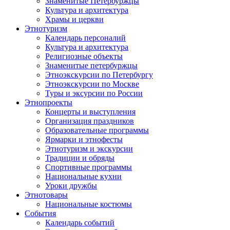
Знаменитые Петербуржцы
Культура и архитектура
Храмы и церкви
Этнотуризм
Календарь персоналий
Культура и архитектура
Религиозные объекты
Знаменитые петербуржцы
Этноэкскурсии по Петербургу
Этноэкскурсии по Москве
Туры и эксурсии по России
Этнопроекты
Концерты и выступления
Организация праздников
Образовательные программы
Ярмарки и этнофесты
Этнотуризм и экскурсии
Традиции и обряды
Спортивные программы
Национальные кухни
Уроки дружбы
Этнотовары
Национальные костюмы
События
Календарь событий