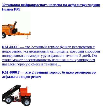
Установка инфракрасного нагрева на асфальтоукладчик
Fusion PM
KM 4000T — это 2-тонный термос бункер регенератор с
подогревом, установленный на прицепе, который способен
поддерживать температуру асфальта в течение 2 дней. Он
также может восстанавливать излишки или хранящуюся
навалом горячую смесь в течение ...
KM 4000T — это 2-тонный термос бункер регенератор
асфальта с подогревом