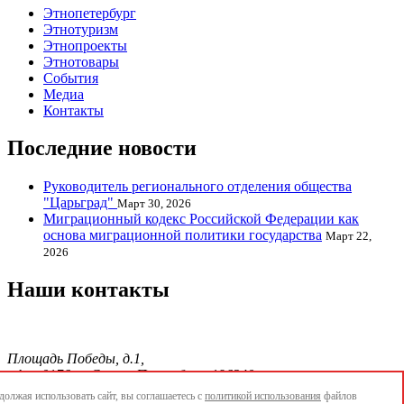
Этнопетербург
Этнотуризм
Этнопроекты
Этнотовары
События
Медиа
Контакты
Последние новости
Руководитель регионального отделения общества
"Царьград"
Март 30, 2026
Миграционный кодекс Российской Федерации как
основа миграционной политики государства
Март 22,
2026
Наши контакты
Площадь Победы, д.1,
офис 0176, г. Санкт-Петербург, 196240
тел./факс.:+7 904 856-09-12;
олжая использовать сайт, вы соглашаетесь с
политикой использования
файлов