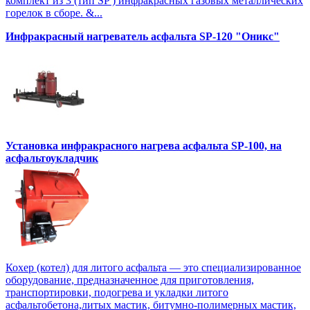
комплект из 3 (тип SP ) инфракрасных газовых металлических
горелок в сборе. &...
Инфракрасный нагреватель асфальта SP-120 "Оникс"
Установка инфракрасного нагрева асфальта SP-100, на
асфальтоукладчик
Кохер (котел) для литого асфальта — это специализированное
оборудование, предназначенное для приготовления,
транспортировки, подогрева и укладки литого
асфальтобетона,литых мастик, битумно-полимерных мастик,