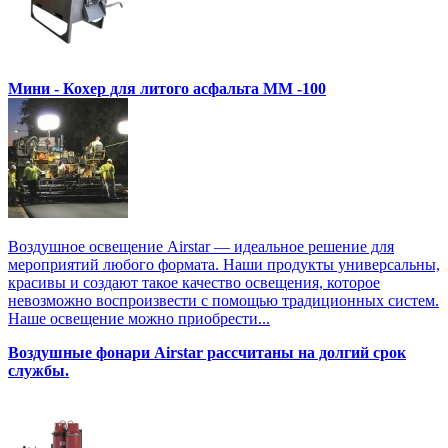
Мини - Кохер для литого асфальта MM -100
Воздушное освещение Airstar — идеальное решение для
мероприятий любого формата. Наши продукты универсальны,
красивы и создают такое качество освещения, которое
невозможно воспроизвести с помощью традиционных систем.
Наше освещение можно приобрести...
Воздушные фонари Airstar рассчитаны на долгий срок
службы.