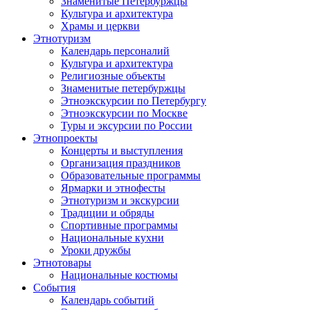
Знаменитые Петербуржцы
Культура и архитектура
Храмы и церкви
Этнотуризм
Календарь персоналий
Культура и архитектура
Религиозные объекты
Знаменитые петербуржцы
Этноэкскурсии по Петербургу
Этноэкскурсии по Москве
Туры и эксурсии по России
Этнопроекты
Концерты и выступления
Организация праздников
Образовательные программы
Ярмарки и этнофесты
Этнотуризм и экскурсии
Традиции и обряды
Спортивные программы
Национальные кухни
Уроки дружбы
Этнотовары
Национальные костюмы
События
Календарь событий