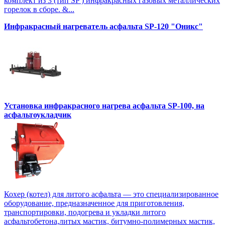
комплект из 3 (тип SP ) инфракрасных газовых металлических
горелок в сборе. &...
Инфракрасный нагреватель асфальта SP-120 "Оникс"
Установка инфракрасного нагрева асфальта SP-100, на
асфальтоукладчик
Кохер (котел) для литого асфальта — это специализированное
оборудование, предназначенное для приготовления,
транспортировки, подогрева и укладки литого
асфальтобетона,литых мастик, битумно-полимерных мастик,