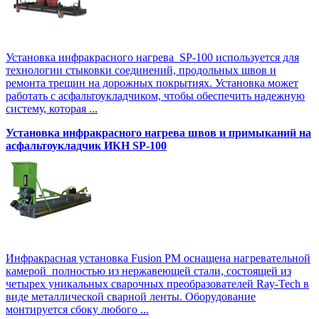
Установка инфракрасного нагрева SP-100 используется для
технологии стыковки соединений, продольных швов и
ремонта трещин на дорожных покрытиях. Установка может
работать с асфальтоукладчиком, чтобы обеспечить надежную
систему, которая ...
Установка инфракрасного нагрева швов и примыканий на
асфальтоукладчик ИКН SP-100
Инфракрасная установка Fusion PM оснащена нагревательной
камерой полностью из нержавеющей стали, состоящей из
четырех уникальных сварочных преобразователей Ray-Tech в
виде металлической сварной ленты. Оборудование
монтируется сбоку любого ...