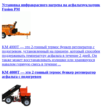
Установка инфракрасного нагрева на асфальтоукладчик
Fusion PM
KM 4000T — это 2-тонный термос бункер регенератор с
подогревом, установленный на прицепе, который способен
поддерживать температуру асфальта в течение 2 дней. Он
также может восстанавливать излишки или хранящуюся
навалом горячую смесь в течение ...
KM 4000T — это 2-тонный термос бункер регенератор
асфальта с подогревом