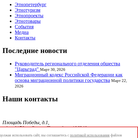
Этнопетербург
Этнотуризм
Этнопроекты
Этнотовары
События
Медиа
Контакты
Последние новости
Руководитель регионального отделения общества
"Царьград"
Март 30, 2026
Миграционный кодекс Российской Федерации как
основа миграционной политики государства
Март 22,
2026
Наши контакты
Площадь Победы, д.1,
офис 0176, г. Санкт-Петербург, 196240
тел./факс.:+7 904 856-09-12;
олжая использовать сайт, вы соглашаетесь с
политикой использования
файлов