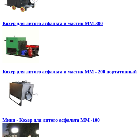
Кохер для литого асфальта и мастик MM-300
Кохер для литого асфальта и мастик MM - 200 портативный
Мини - Кохер для литого асфальта MM -100