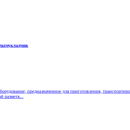
альтоукладчик
оборудование, предназначенное для приготовления, транспортир
 разметк...