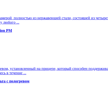
камерой полностью из нержавеющей стали, состоящей из четыре
 любого ...
sion PM
евом, установленный на прицепе, который способен поддерживат
ь в течение ...
ьта с подогревом