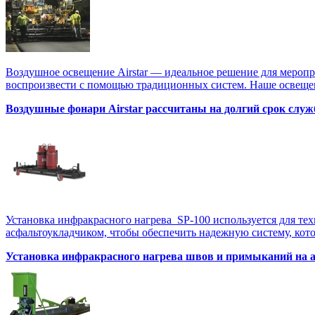
Воздушное освещение Airstar — идеальное решение для меропр
воспроизвести с помощью традиционных систем. Наше освещен
Воздушные фонари Airstar рассчитаны на долгий срок служ
Установка инфракрасного нагрева SP-100 используется для те
асфальтоукладчиком, чтобы обеспечить надежную систему, котор
Установка инфракрасного нагрева швов и примыканий на 