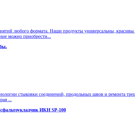
иятий любого формата. Наши продукты универсальны, красивы и
ие можно приобрести...
бы.
хнологии стыковки соединений, продольных швов и ремонта тре
ая ...
асфальтоукладчик ИКН SP-100