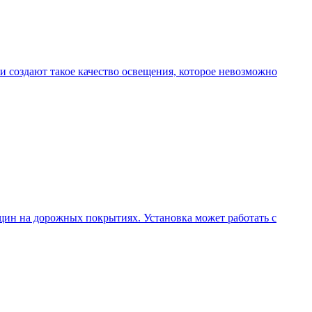
 создают такое качество освещения, которое невозможно
щин на дорожных покрытиях. Установка может работать с