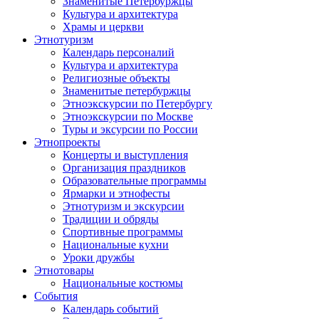
Знаменитые Петербуржцы
Культура и архитектура
Храмы и церкви
Этнотуризм
Календарь персоналий
Культура и архитектура
Религиозные объекты
Знаменитые петербуржцы
Этноэкскурсии по Петербургу
Этноэкскурсии по Москве
Туры и эксурсии по России
Этнопроекты
Концерты и выступления
Организация праздников
Образовательные программы
Ярмарки и этнофесты
Этнотуризм и экскурсии
Традиции и обряды
Спортивные программы
Национальные кухни
Уроки дружбы
Этнотовары
Национальные костюмы
События
Календарь событий