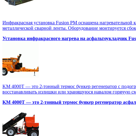
Инфракрасная установка Fusion PM оснащена нагревательной 
металлической сварной ленты. Оборудование монтируется сбоку
Установка инфракрасного нагрева на асфальтоукладчик Fu
KM 4000T — это 2-тонный термос бункер регенератор с подогр
восстанавливать излишки или хранящуюся навалом горячую смес
KM 4000T — это 2-тонный термос бункер регенератор асфал