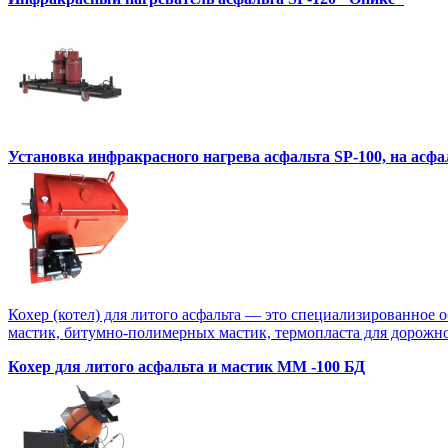
Установка инфракрасного нагрева асфальта SP-100, на асф
Кохер (котел) для литого асфальта — это специализированное 
мастик, битумно-полимерных мастик, термопласта для дорожной
Кохер для литого асфальта и мастик MM -100 БД