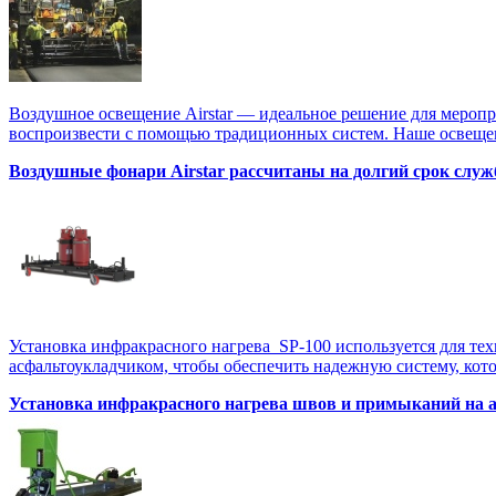
Воздушное освещение Airstar — идеальное решение для меропр
воспроизвести с помощью традиционных систем. Наше освещен
Воздушные фонари Airstar рассчитаны на долгий срок служ
Установка инфракрасного нагрева SP-100 используется для те
асфальтоукладчиком, чтобы обеспечить надежную систему, котор
Установка инфракрасного нагрева швов и примыканий на 