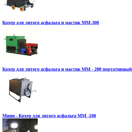
Кохер для литого асфальта и мастик MM-300
Кохер для литого асфальта и мастик MM - 200 портативный
Мини - Кохер для литого асфальта MM -100