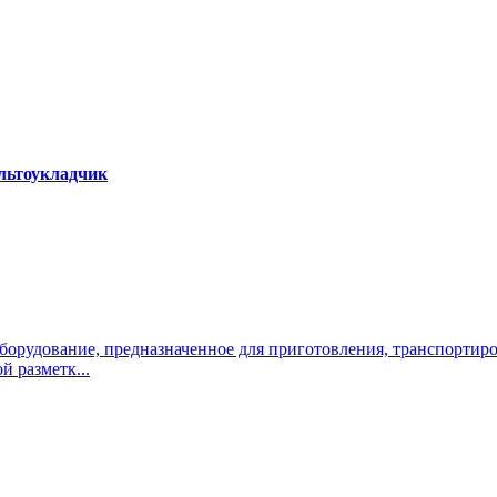
альтоукладчик
оборудование, предназначенное для приготовления, транспортир
 разметк...