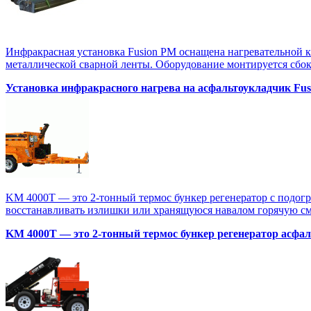
Инфракрасная установка Fusion PM оснащена нагревательной 
металлической сварной ленты. Оборудование монтируется сбоку
Установка инфракрасного нагрева на асфальтоукладчик Fu
KM 4000T — это 2-тонный термос бункер регенератор с подогр
восстанавливать излишки или хранящуюся навалом горячую смес
KM 4000T — это 2-тонный термос бункер регенератор асфал