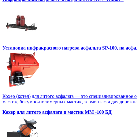
Установка инфракрасного нагрева асфальта SP-100, на асф
Кохер (котел) для литого асфальта — это специализированное 
мастик, битумно-полимерных мастик, термопласта для дорожной
Кохер для литого асфальта и мастик MM -100 БД