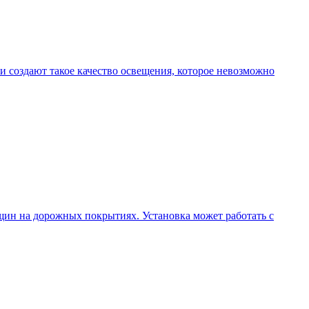
 создают такое качество освещения, которое невозможно
щин на дорожных покрытиях. Установка может работать с