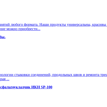
иятий любого формата. Наши продукты универсальны, красивы и
ие можно приобрести...
бы.
хнологии стыковки соединений, продольных швов и ремонта тре
ая ...
асфальтоукладчик ИКН SP-100