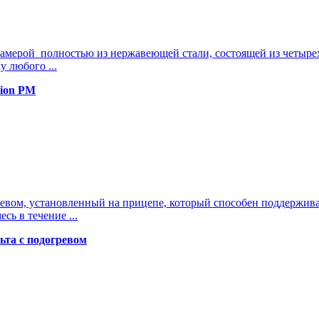
камерой полностью из нержавеющей стали, состоящей из четыре
 любого ...
sion PM
евом, установленный на прицепе, который способен поддерживат
ь в течение ...
ьта с подогревом