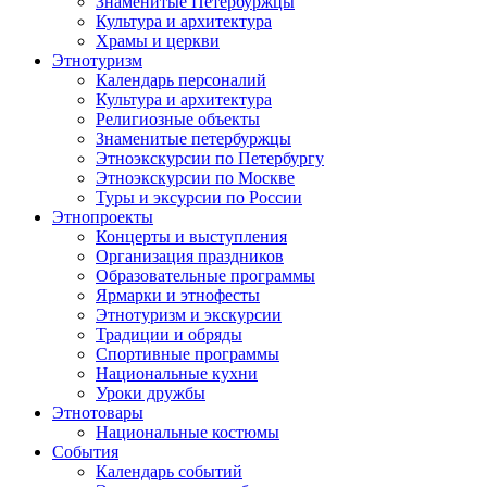
Знаменитые Петербуржцы
Культура и архитектура
Храмы и церкви
Этнотуризм
Календарь персоналий
Культура и архитектура
Религиозные объекты
Знаменитые петербуржцы
Этноэкскурсии по Петербургу
Этноэкскурсии по Москве
Туры и эксурсии по России
Этнопроекты
Концерты и выступления
Организация праздников
Образовательные программы
Ярмарки и этнофесты
Этнотуризм и экскурсии
Традиции и обряды
Спортивные программы
Национальные кухни
Уроки дружбы
Этнотовары
Национальные костюмы
События
Календарь событий