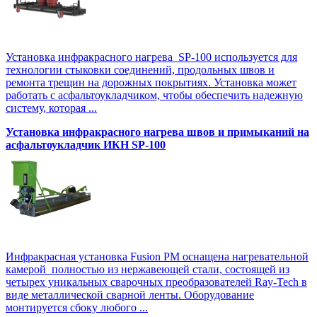
Установка инфракрасного нагрева SP-100 используется для
технологии стыковки соединений, продольных швов и
ремонта трещин на дорожных покрытиях. Установка может
работать с асфальтоукладчиком, чтобы обеспечить надежную
систему, которая ...
Установка инфракрасного нагрева швов и примыканий на
асфальтоукладчик ИКН SP-100
Инфракрасная установка Fusion PM оснащена нагревательной
камерой полностью из нержавеющей стали, состоящей из
четырех уникальных сварочных преобразователей Ray-Tech в
виде металлической сварной ленты. Оборудование
монтируется сбоку любого ...