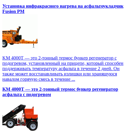
Установка инфракрасного нагрева на асфальтоукладчик
Fusion PM
KM 4000T — это 2-тонный термос бункер регенератор с
подогревом, установленный на прицепе, который способен
поддерживать температуру асфальта в течение 2 дней. Он
также может восстанавливать излишки или хранящуюся
навалом горячую смесь в течение ...
KM 4000T — это 2-тонный термос бункер регенератор
асфальта с подогревом