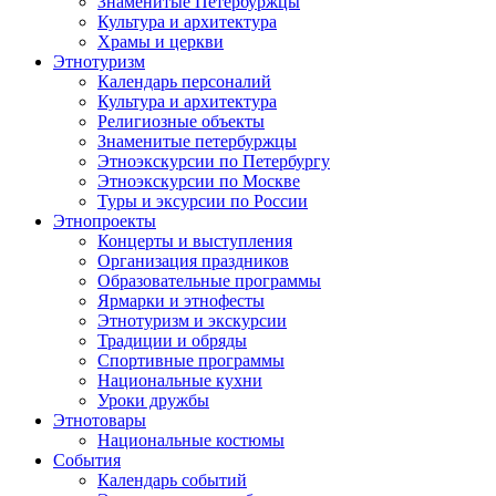
Знаменитые Петербуржцы
Культура и архитектура
Храмы и церкви
Этнотуризм
Календарь персоналий
Культура и архитектура
Религиозные объекты
Знаменитые петербуржцы
Этноэкскурсии по Петербургу
Этноэкскурсии по Москве
Туры и эксурсии по России
Этнопроекты
Концерты и выступления
Организация праздников
Образовательные программы
Ярмарки и этнофесты
Этнотуризм и экскурсии
Традиции и обряды
Спортивные программы
Национальные кухни
Уроки дружбы
Этнотовары
Национальные костюмы
События
Календарь событий