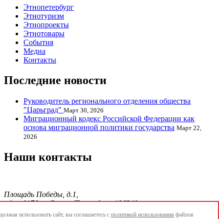
Этнопетербург
Этнотуризм
Этнопроекты
Этнотовары
События
Медиа
Контакты
Последние новости
Руководитель регионального отделения общества
"Царьград"
Март 30, 2026
Миграционный кодекс Российской Федерации как
основа миграционной политики государства
Март 22,
2026
Наши контакты
Площадь Победы, д.1,
офис 0176, г. Санкт-Петербург, 196240
тел./факс.:+7 904 856-09-12;
олжая использовать сайт, вы соглашаетесь с
политикой использования
файлов