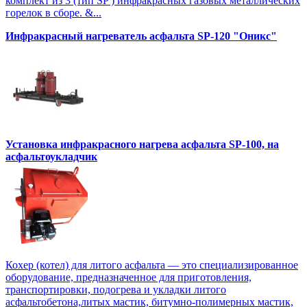
комплект из 3 (тип SP ) инфракрасных газовых металлических
горелок в сборе. &...
Инфракрасный нагреватель асфальта SP-120 "Оникс"
Установка инфракрасного нагрева асфальта SP-100, на
асфальтоукладчик
Кохер (котел) для литого асфальта — это специализированное
оборудование, предназначенное для приготовления,
транспортировки, подогрева и укладки литого
асфальтобетона,литых мастик, битумно-полимерных мастик,