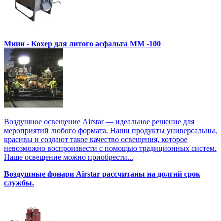
Мини - Кохер для литого асфальта MM -100
Воздушное освещение Airstar — идеальное решение для
мероприятий любого формата. Наши продукты универсальны,
красивы и создают такое качество освещения, которое
невозможно воспроизвести с помощью традиционных систем.
Наше освещение можно приобрести...
Воздушные фонари Airstar рассчитаны на долгий срок
службы.