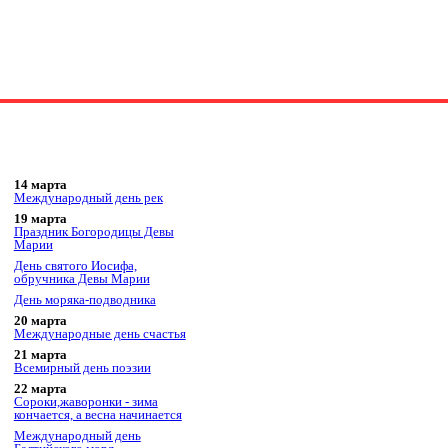
14 марта
Международный день рек
19 марта
Праздник Богородицы Девы
Марии
День святого Иосифа,
обручника Девы Марии
День моряка-подводника
20 марта
Международные день счастья
21 марта
Всемирный день поэзии
22 марта
Сороки,жаворонки - зима
кончается, а весна начинается
Международный день