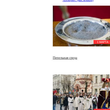
Апокриес (масленица)
Федеральная служба Российской
Федерации по контролю за
оборотом наркотиков
12 марта
День работников уголовно-
исполнительной системы
Минюста
1 МАРТА
Пепельная среда