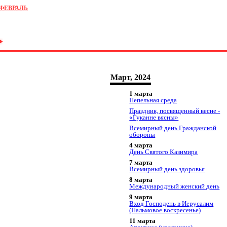
ФЕВРАЛЬ
Март, 2024
1 марта
Пепельная среда
Праздник, посвященный весне -
«Гуканне вясны»
Всемирный день Гражданской
обороны
4 марта
День Святого Казимира
7 марта
Всемирный день здоровья
8 марта
Международный женский день
9 марта
Вход Господень в Иерусалим
(Пальмовое воскресенье)
11 марта