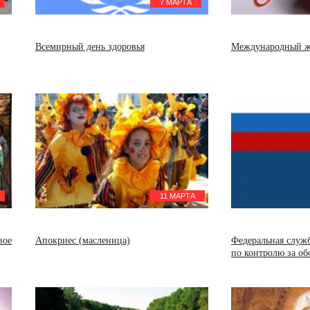
7 МАРТА
Всемирный день здоровья
Международный ж
11 МАРТА
вое
Апокриес (масленица)
Федеральная служ
по контролю за об