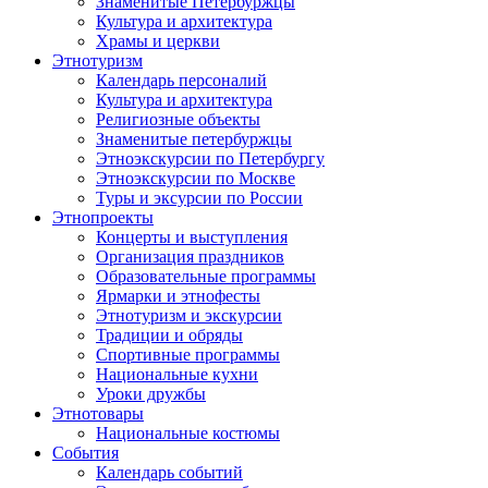
Знаменитые Петербуржцы
Культура и архитектура
Храмы и церкви
Этнотуризм
Календарь персоналий
Культура и архитектура
Религиозные объекты
Знаменитые петербуржцы
Этноэкскурсии по Петербургу
Этноэкскурсии по Москве
Туры и эксурсии по России
Этнопроекты
Концерты и выступления
Организация праздников
Образовательные программы
Ярмарки и этнофесты
Этнотуризм и экскурсии
Традиции и обряды
Спортивные программы
Национальные кухни
Уроки дружбы
Этнотовары
Национальные костюмы
События
Календарь событий