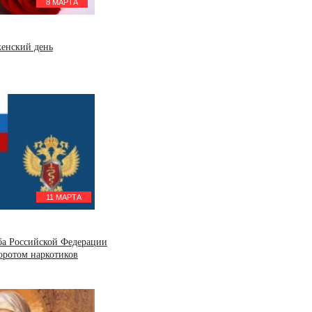
8 МАРТА
енский день
11 МАРТА
ба Российской Федерации
оротом наркотиков