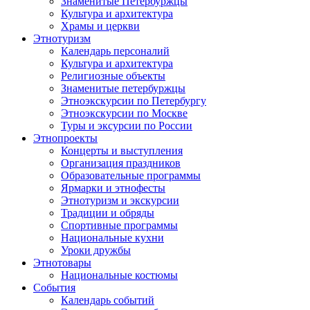
Знаменитые Петербуржцы
Культура и архитектура
Храмы и церкви
Этнотуризм
Календарь персоналий
Культура и архитектура
Религиозные объекты
Знаменитые петербуржцы
Этноэкскурсии по Петербургу
Этноэкскурсии по Москве
Туры и эксурсии по России
Этнопроекты
Концерты и выступления
Организация праздников
Образовательные программы
Ярмарки и этнофесты
Этнотуризм и экскурсии
Традиции и обряды
Спортивные программы
Национальные кухни
Уроки дружбы
Этнотовары
Национальные костюмы
События
Календарь событий