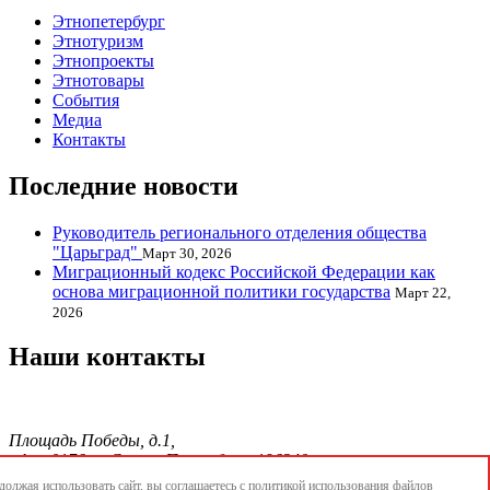
Этнопетербург
Этнотуризм
Этнопроекты
Этнотовары
События
Медиа
Контакты
Последние новости
Руководитель регионального отделения общества
"Царьград"
Март 30, 2026
Миграционный кодекс Российской Федерации как
основа миграционной политики государства
Март 22,
2026
Наши контакты
Площадь Победы, д.1,
офис 0176, г. Санкт-Петербург, 196240
тел./факс.:+7 904 856-09-12;
олжая использовать сайт, вы соглашаетесь с
политикой использования
файлов