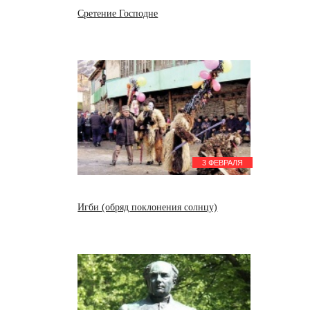
Сретение Господне
28 февраля
День народного эпоса «Калевала»
3 ФЕВРАЛЯ
Игби (обряд поклонения солнцу)