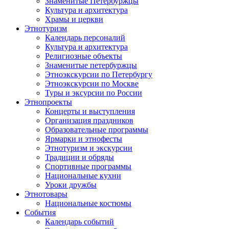
Знаменитые Петербуржцы
Культура и архитектура
Храмы и церкви
Этнотуризм
Календарь персоналий
Культура и архитектура
Религиозные объекты
Знаменитые петербуржцы
Этноэкскурсии по Петербургу
Этноэкскурсии по Москве
Туры и эксурсии по России
Этнопроекты
Концерты и выступления
Организация праздников
Образовательные программы
Ярмарки и этнофесты
Этнотуризм и экскурсии
Традиции и обряды
Спортивные программы
Национальные кухни
Уроки дружбы
Этнотовары
Национальные костюмы
События
Календарь событий