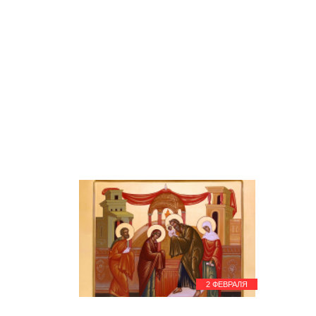
Ту би-Шват - Новый год деревьев
Земли Израиля
13 февраля
Терендез
Терендез
Терендез
Терендез
Терендез
15 февраля
Громницы
Громницы
Громницы
15 февраля
Годовщина вывода советских
войск из Афганистана
День памяти о россиянах,
исполнявших служебный долг за
пределами Отечества
Сретение Господне
Громницы
23 февраля
День защитника Отечества
24 февраля
2 ФЕВРАЛЯ
Апокриес (масленица)
27 февраля
Дугжууба (ритуал очищения)