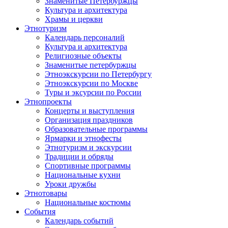
Знаменитые Петербуржцы
Культура и архитектура
Храмы и церкви
Этнотуризм
Календарь персоналий
Культура и архитектура
Религиозные объекты
Знаменитые петербуржцы
Этноэкскурсии по Петербургу
Этноэкскурсии по Москве
Туры и эксурсии по России
Этнопроекты
Концерты и выступления
Организация праздников
Образовательные программы
Ярмарки и этнофесты
Этнотуризм и экскурсии
Традиции и обряды
Спортивные программы
Национальные кухни
Уроки дружбы
Этнотовары
Национальные костюмы
События
Календарь событий