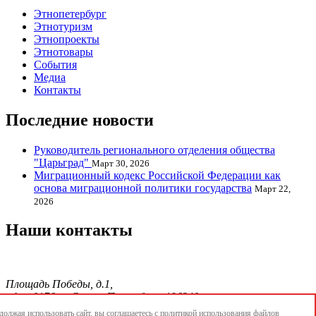
Этнопетербург
Этнотуризм
Этнопроекты
Этнотовары
События
Медиа
Контакты
Последние новости
Руководитель регионального отделения общества
"Царьград"
Март 30, 2026
Миграционный кодекс Российской Федерации как
основа миграционной политики государства
Март 22,
2026
Наши контакты
Площадь Победы, д.1,
офис 0176, г. Санкт-Петербург, 196240
тел./факс.:+7 904 856-09-12;
олжая использовать сайт, вы соглашаетесь с
политикой использования
файлов