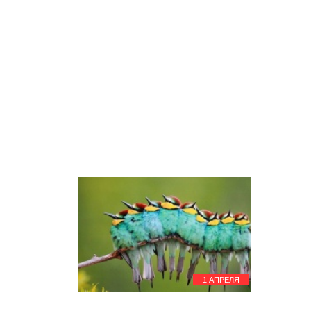
12 апреля
Лютеранская пасха
15 апреля
Бенгальский Новый год
16 апреля
День астрономии
18 апреля
Междунароный день памятников и
исторических мест
День воинской славы России
19 апреля
День российской полиграфии
День подснежника
22 апреля
Международный день Матери-
Земли
23 апреля
Всемирный день книг и авторского
права
26 апреля
День памяти погибших в
радиационных авариях и
катастрофах
27 апреля
День Республики Саха (Якутия)
1 АПРЕЛЯ
29 апреля
Международный день танца