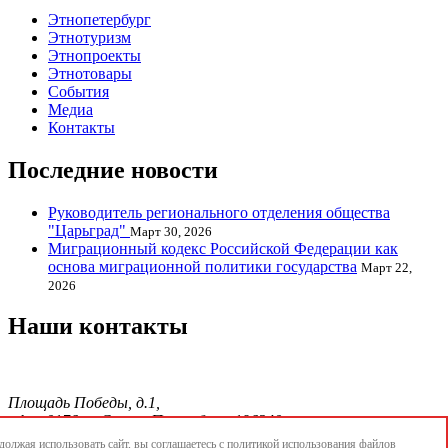
Этнопетербург
Этнотуризм
Этнопроекты
Этнотовары
События
Медиа
Контакты
Последние новости
Руководитель регионального отделения общества
"Царьград"
Март 30, 2026
Миграционный кодекс Российской Федерации как
основа миграционной политики государства
Март 22,
2026
Наши контакты
Площадь Победы, д.1,
офис 0176, г. Санкт-Петербург, 196240
тел./факс.:+7 904 856-09-12;
олжая использовать сайт, вы соглашаетесь с
политикой использования
файлов