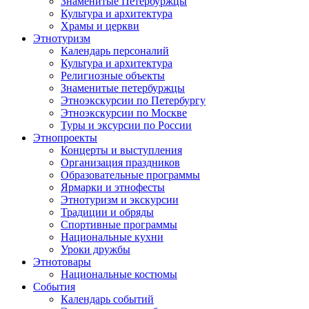
Знаменитые Петербуржцы
Культура и архитектура
Храмы и церкви
Этнотуризм
Календарь персоналий
Культура и архитектура
Религиозные объекты
Знаменитые петербуржцы
Этноэкскурсии по Петербургу
Этноэкскурсии по Москве
Туры и эксурсии по России
Этнопроекты
Концерты и выступления
Организация праздников
Образовательные программы
Ярмарки и этнофесты
Этнотуризм и экскурсии
Традиции и обряды
Спортивные программы
Национальные кухни
Уроки дружбы
Этнотовары
Национальные костюмы
События
Календарь событий