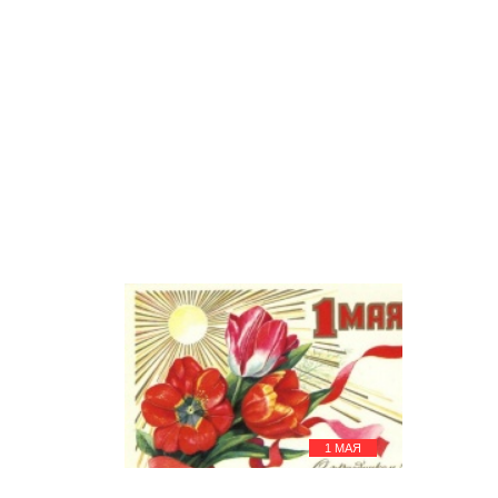
разнообразия воимя диалога и
развития
День полярника
Шавуот
Шавуот - праздник Дарования
Торы
25 мая
Вознесение Христово (Вознесение
Господне)
25 мая
День филолога
26 мая
День российского
предпринимательства
27 мая
День города Санкт-Петербурга
28 мая
День пограничника
30 мая
День святой Жанны д'Арк
31 мая
Посещение Девой Марией
Елизаветы
День российской адвокатуры
1 МАЯ