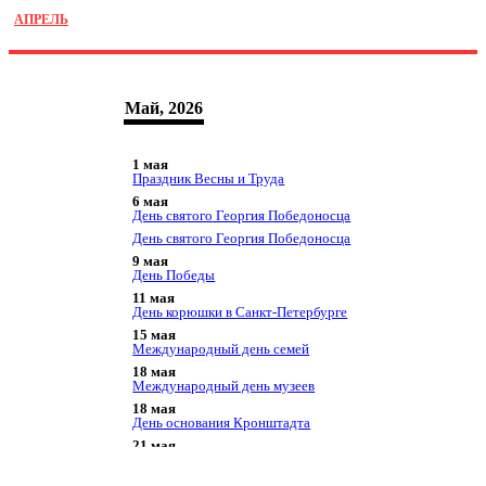
АПРЕЛЬ
Май, 2026
1 мая
Праздник Весны и Труда
6 мая
День святого Георгия Победоносца
День святого Георгия Победоносца
9 мая
День Победы
11 мая
День корюшки в Санкт-Петербурге
15 мая
Международный день семей
18 мая
Международный день музеев
18 мая
День основания Кронштадта
21 мая
День Ломоносова (Ораниенбаум)
Всемирный день культурного