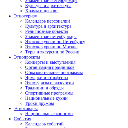
Знаменитые Петербуржцы
Культура и архитектура
Храмы и церкви
Этнотуризм
Календарь персоналий
Культура и архитектура
Религиозные объекты
Знаменитые петербуржцы
Этноэкскурсии по Петербургу
Этноэкскурсии по Москве
Туры и эксурсии по России
Этнопроекты
Концерты и выступления
Организация праздников
Образовательные программы
Ярмарки и этнофесты
Этнотуризм и экскурсии
Традиции и обряды
Спортивные программы
Национальные кухни
Уроки дружбы
Этнотовары
Национальные костюмы
События
Календарь событий