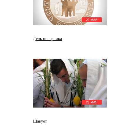
21 МАЯ
День полярника
21 МАЯ
Шавуот