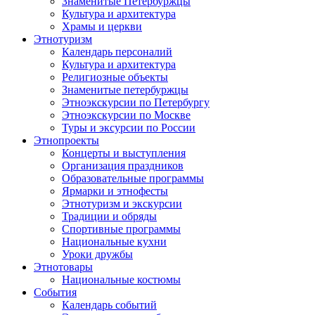
Знаменитые Петербуржцы
Культура и архитектура
Храмы и церкви
Этнотуризм
Календарь персоналий
Культура и архитектура
Религиозные объекты
Знаменитые петербуржцы
Этноэкскурсии по Петербургу
Этноэкскурсии по Москве
Туры и эксурсии по России
Этнопроекты
Концерты и выступления
Организация праздников
Образовательные программы
Ярмарки и этнофесты
Этнотуризм и экскурсии
Традиции и обряды
Спортивные программы
Национальные кухни
Уроки дружбы
Этнотовары
Национальные костюмы
События
Календарь событий