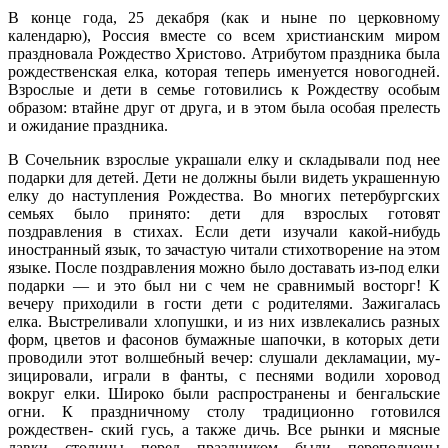
В конце года, 25 декабря (как и ныне по церковному
календарю), Россия вместе со всем христианским миром
праздновала Рождество Христово. Атрибутом праздника была
рождественская елка, которая теперь именуется новогодней.
Взрослые и дети в семье готовились к Рождеству особым
образом: втайне друг от друга, и в этом была особая прелесть
и ожидание праздника.
В Сочельник взрослые украшали елку и складывали под нее
подарки для детей. Дети не должны были видеть украшенную
елку до наступления Рождества. Во многих петербургских
семьях было принято: дети для взрослых готовят
поздравления в стихах. Если дети изучали какой-нибудь
иностранный язык, то зачастую читали стихотворение на этом
языке. После поздравления можно было доставать из-под елки
подарки — и это был ни с чем не сравнимый восторг! К
вечеру приходили в гости дети с родителями. Зажигалась
елка. Выстреливали хлопушки, и из них извлекались разных
форм, цветов и фасонов бумажные шапочки, в которых дети
проводили этот волшебный вечер: слушали декламации, му-
зицировали, играли в фанты, с песнями водили хоровод
вокруг елки. Широко были распространены и бенгальские
огни. К праздничному столу традиционно готовился
рождествен- ский гусь, а также дичь. Все рынки и мясные
лавки столицы перед праздником были переполнены