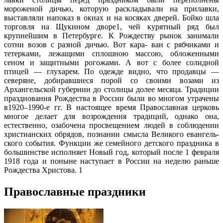
мороженой дичью, которую раскладывали на прилавки,
выставляли напоказ в окнах и на косяках дверей. Бойко шла
торговля на Щукином дворе1, чей курятный ряд был
крупнейшим в Петербурге. К Рождеству рынок занимали
сотни возов с разной дичью. Вот кара- ван с рябчиками и
тетерками, лежащими сплошною массою, обложенными
сеном и защитными рогожами. А вот с более солидной
птицей — глухарем. По одежде видно, что продавцы —
северяне, добиравшиеся порой со своими возами из
Архангельской губернии до столицы долее месяца. Традиции
празднования Рождества в России были во многом утрачены
в1920–1990-е гг. В настоящее время Православная церковь
многое делает для возрождения традиций, однако она,
естественно, озабочена просвещением людей в соблюдении
христианских обрядов, познании смысла Великого евангель-
ского события. Функции же семейного детского праздника в
большинстве исполняет Новый год, который после 1 февраля
1918 года и поныне наступает в России на неделю раньше
Рождества Христова. 1
Православные праздники