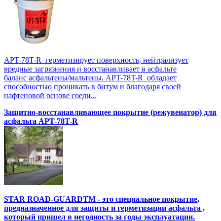
APT-78T-R герметизирует поверхность, нейтрализует
вредные загрязнения и восстанавливает в асфальте
баланс асфальтены/мальтены. APT-78T-R обладает
способностью проникать в битум и благодаря своей
нафтеновой основе соеди...
Защитно-восстанавливающее покрытие (режувенатор) для
асфальта APT-78T-R
STAR ROAD-GUARDTM - это специальное покрытие,
предназначенное для защиты и герметизации асфальта ,
который пришел в негодность за годы эксплуатации.