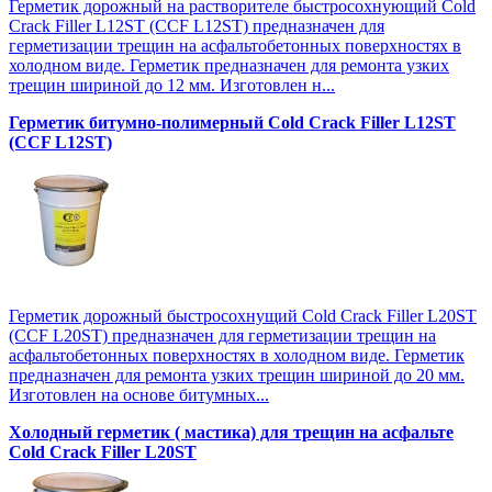
Герметик дорожный на растворителе быстросохнующий Cold
Crack Filler L12SТ (CCF L12SТ) предназначен для
герметизации трещин на асфальтобетонных поверхностях в
холодном виде. Герметик предназначен для ремонта узких
трещин шириной до 12 мм. Изготовлен н...
Герметик битумно-полимерный Cold Crack Filler L12SТ
(CCF L12SТ)
Герметик дорожный быстросохнущий Cold Crack Filler L20SТ
(CCF L20SТ) предназначен для герметизации трещин на
асфальтобетонных поверхностях в холодном виде. Герметик
предназначен для ремонта узких трещин шириной до 20 мм.
Изготовлен на основе битумных...
Холодный герметик ( мастика) для трещин на асфальте
Cold Crack Filler L20SТ