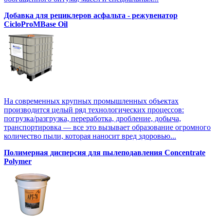
Добавка для рециклеров асфальта - режувенатор
CicloProMBase Oil
На современных крупных промышленных объектах
производится целый ряд технологических процессов:
погрузка/разгрузка, переработка, дробление, добыча,
транспортировка — все это вызывает образование огромного
количество пыли, которая наносит вред здоровью...
Полимерная дисперсия для пылеподавления Concentrate
Polymer