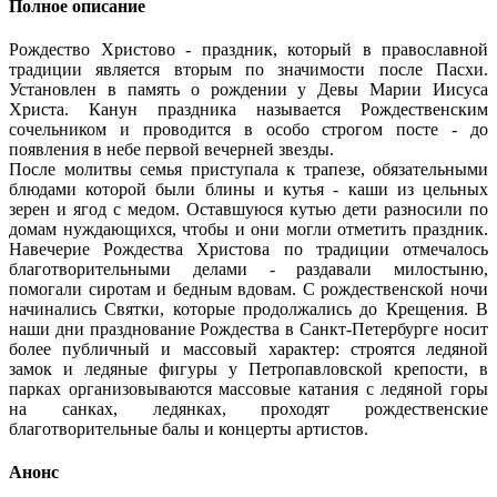
Полное описание
Рождество Христово - праздник, который в православной
традиции является вторым по значимости после Пасхи.
Установлен в память о рождении у Девы Марии Иисуса
Христа. Канун праздника называется Рождественским
сочельником и проводится в особо строгом посте - до
появления в небе первой вечерней звезды.
После молитвы семья приступала к трапезе, обязательными
блюдами которой были блины и кутья - каши из цельных
зерен и ягод с медом. Оставшуюся кутью дети разносили по
домам нуждающихся, чтобы и они могли отметить праздник.
Навечерие Рождества Христова по традиции отмечалось
благотворительными делами - раздавали милостыню,
помогали сиротам и бедным вдовам. С рождественской ночи
начинались Святки, которые продолжались до Крещения. В
наши дни празднование Рождества в Санкт-Петербурге носит
более публичный и массовый характер: строятся ледяной
замок и ледяные фигуры у Петропавловской крепости, в
парках организовываются массовые катания с ледяной горы
на санках, ледянках, проходят рождественские
благотворительные балы и концерты артистов.
Анонс