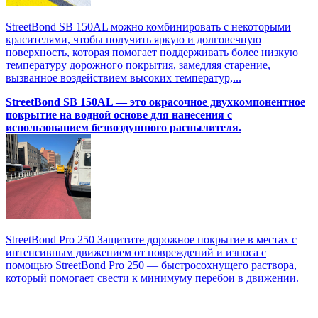
StreetBond SB 150AL можно комбинировать с некоторыми
красителями, чтобы получить яркую и долговечную
поверхность, которая помогает поддерживать более низкую
температуру дорожного покрытия, замедляя старение,
вызванное воздействием высоких температур,...
StreetBond SB 150AL — это окрасочное двухкомпонентное
покрытие на водной основе для нанесения с
использованием безвоздушного распылителя.
StreetBond Pro 250 Защитите дорожное покрытие в местах с
интенсивным движением от повреждений и износа с
помощью StreetBond Pro 250 — быстросохнущего раствора,
который помогает свести к минимуму перебои в движении.