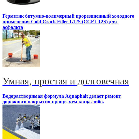
Герметик битумно-полимерный прорезиненный холодного
применения Cold Crack Filler L12S (ССF L12S) для
асфальта
Умная, простая и долговечная
Водорастворимая формула Aquaphalt делает ремонт
дорожного покрытия проще, чем когда-либо.