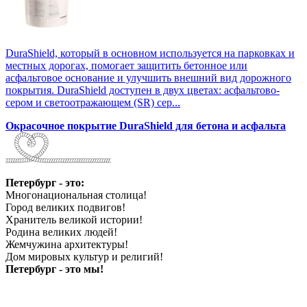
DuraShield, который в основном используется на парковках и
местных дорогах, помогает защитить бетонное или
асфальтовое основание и улучшить внешний вид дорожного
покрытия. DuraShield доступен в двух цветах: асфальтово-
сером и светоотражающем (SR) сер...
Окрасочное покрытие DuraShield для бетона и асфальта
Петербург - это:
Многонациональная столица!
Город великих подвигов!
Хранитель великой истории!
Родина великих людей!
Жемчужина архитектуры!
Дом мировых культур и религий!
Петербург - это мы!