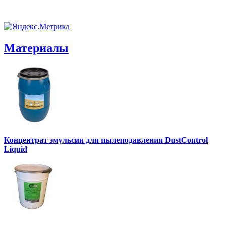
Материалы
Концентрат эмульсии для пылеподавления DustControl
Liquid