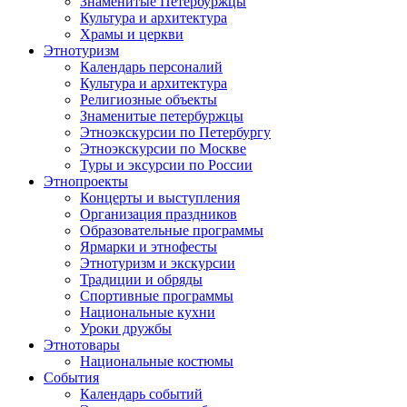
Знаменитые Петербуржцы
Культура и архитектура
Храмы и церкви
Этнотуризм
Календарь персоналий
Культура и архитектура
Религиозные объекты
Знаменитые петербуржцы
Этноэкскурсии по Петербургу
Этноэкскурсии по Москве
Туры и эксурсии по России
Этнопроекты
Концерты и выступления
Организация праздников
Образовательные программы
Ярмарки и этнофесты
Этнотуризм и экскурсии
Традиции и обряды
Спортивные программы
Национальные кухни
Уроки дружбы
Этнотовары
Национальные костюмы
События
Календарь событий