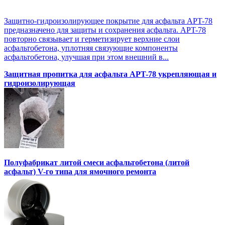
Защитно-гидроизолирующее покрытие для асфальта APT-78
предназначено для защиты и сохранения асфальта. APT-78
повторно связывает и герметизирует верхние слои
асфальтобетона, уплотняя связующие компоненты
асфальтобетона, улучшая при этом внешний в...
Защитная пропитка для асфальта APT-78 укрепляющая и
гидроизолирующая
Полуфабрикат литой смеси асфальтобетона (литой
асфальт) V-го типа для ямочного ремонта