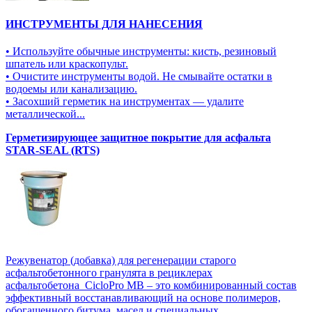
ИНСТРУМЕНТЫ ДЛЯ НАНЕСЕНИЯ
• Используйте обычные инструменты: кисть, резиновый
шпатель или краскопульт.
• Очистите инструменты водой. Не смывайте остатки в
водоемы или канализацию.
• Засохший герметик на инструментах — удалите
металлической...
Герметизирующее защитное покрытие для асфальта
STAR-SEAL (RTS)
Режувенатор (добавка) для регенерации старого
асфальтобетонного гранулята в рециклерах
асфальтобетона CicloPro MB – это комбинированный состав
эффективный восстанавливающий на основе полимеров,
обогащенного битума, масел и специальных...