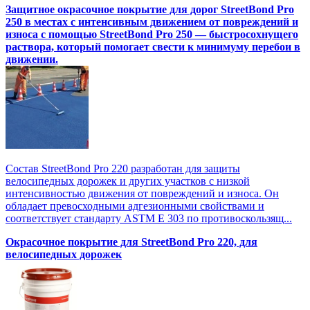
Защитное окрасочное покрытие для дорог StreetBond Pro
250 в местах с интенсивным движением от повреждений и
износа с помощью StreetBond Pro 250 — быстросохнущего
раствора, который помогает свести к минимуму перебои в
движении.
Состав StreetBond Pro 220 разработан для защиты
велосипедных дорожек и других участков с низкой
интенсивностью движения от повреждений и износа. Он
обладает превосходными адгезионными свойствами и
соответствует стандарту ASTM E 303 по противоскользящ...
Окрасочное покрытие для StreetBond Pro 220, для
велосипедных дорожек