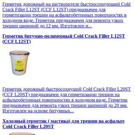
Герметик дорожный на растворителе быстросохнующий Cold
Crack Filler L12SТ (CCF L12SТ) предназначен для
герметизации трещин на асфальтобетонных поверхностях в
холодном виде. Герметик предназначен для ремонта узких
трещин шириной до 12 мм. Изготовлен н...
Герметик битумно-полимерный Cold Crack Filler L12SТ
(CCF L12SТ)
Герметик дорожный быстросохнущий Cold Crack Filler L20SТ
(CCF L20SТ) предназначен для герметизации трещин на
асфальтобетонных поверхностях в холодном виде. Герметик
предназначен для ремонта узких трещин шириной до 20 мм.
Изготовлен на основе битумных...
Холодный герметик ( мастика) для трещин на асфальте
Cold Crack Filler L20SТ