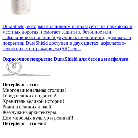
DuraShield, который в основном используется на парковках и
местных дорогах, помогает защитить бетонное или
асфальтовое основание и улучшить внешний вид дорожного
покрытия. DuraShield доступен в двух цветах: асфальтово-
сером и светоотражающем (SR) сер...
Окрасочное покрытие DuraShield для бетона и асфальта
Петербург - это:
Многонациональная столица!
Город великих подвигов!
Хранитель великой истории!
Родина великих людей!
Жемчужина архитектуры!
Дом мировых культур и религий!
Петербург - это мы!