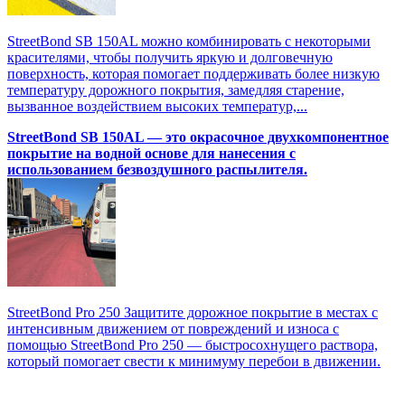
StreetBond SB 150AL можно комбинировать с некоторыми
красителями, чтобы получить яркую и долговечную
поверхность, которая помогает поддерживать более низкую
температуру дорожного покрытия, замедляя старение,
вызванное воздействием высоких температур,...
StreetBond SB 150AL — это окрасочное двухкомпонентное
покрытие на водной основе для нанесения с
использованием безвоздушного распылителя.
StreetBond Pro 250 Защитите дорожное покрытие в местах с
интенсивным движением от повреждений и износа с
помощью StreetBond Pro 250 — быстросохнущего раствора,
который помогает свести к минимуму перебои в движении.