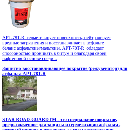
APT-78T-R герметизирует поверхность, нейтрализует
вредные загрязнения и восстанавливает в асфальте
баланс асфальтены/мальтены. APT-78T-R обладает
способностью проникать в битум и благодаря своей
нафтеновой основе соеди...
Защитно-восстанавливающее покрытие (режувенатор) для
асфальта APT-78T-R
STAR ROAD-GUARDTM - это специальное покрытие,
предназначенное для защиты и герметизации асфальта ,
который пришел в негодность за годы эксплуатации.