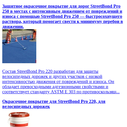
Защитное окрасочное покрытие для дорог StreetBond Pro
250 в местах с интенсивным движением от повреждений и
износа с помощью StreetBond Pro 250 — быстросохнущего
раствора, который помогает свести к минимуму перебои в
движении.
Состав StreetBond Pro 220 разработан для защиты
велосипедных дорожек и других участков с низкой
интенсивностью движения от повреждений и износа. Он
обладает превосходными адгезионными свойствами и
соответствует стандарту ASTM E 303 по противоскользящ...
Окрасочное покрытие для StreetBond Pro 220, для
велосипедных дорожек