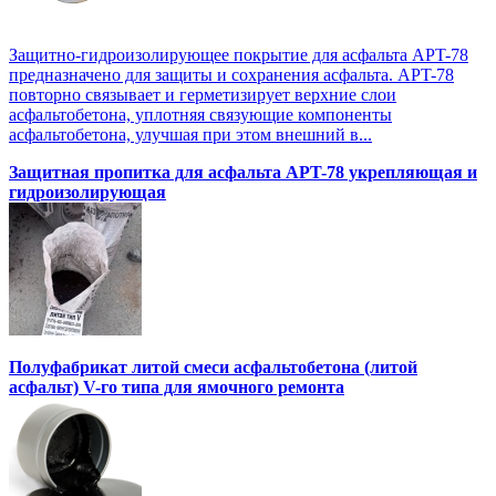
Защитно-гидроизолирующее покрытие для асфальта APT-78
предназначено для защиты и сохранения асфальта. APT-78
повторно связывает и герметизирует верхние слои
асфальтобетона, уплотняя связующие компоненты
асфальтобетона, улучшая при этом внешний в...
Защитная пропитка для асфальта APT-78 укрепляющая и
гидроизолирующая
Полуфабрикат литой смеси асфальтобетона (литой
асфальт) V-го типа для ямочного ремонта