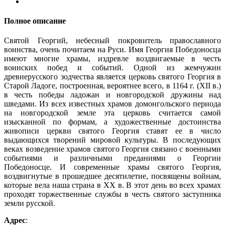
Полное описание
Святой Георгий, небесный покровитель православного
воинства, очень почитаем на Руси. Имя Георгия Победоносца
имеют многие храмы, издревле воздвигаемые в честь
воинских побед и событий. Одной из жемчужин
древнерусского зодчества является церковь святого Георгия в
Старой Ладоге, построенная, вероятнее всего, в 1164 г. (XII в.)
в честь победы ладожан и новгородской дружины над
шведами. Из всех известных храмов домонгольского периода
на новгородской земле эта церковь считается самой
изысканной по формам, а художественные достоинства
живописи церкви святого Георгия ставят ее в число
выдающихся творений мировой культуры. В последующих
веках возведение храмов святого Георгия связано с военными
событиями и различными преданиями о Георгии
Победоносце. И современные храмы святого Георгия,
воздвигнутые в прошедшее десятилетие, посвящены войнам,
которые вела наша страна в XX в. В этот день во всех храмах
проходят торжественные службы в честь святого заступника
земли русской.
Адрес
: