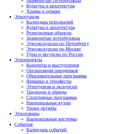
Знаменитые Петербуржцы
Культура и архитектура
Храмы и церкви
Этнотуризм
Календарь персоналий
Культура и архитектура
Религиозные объекты
Знаменитые петербуржцы
Этноэкскурсии по Петербургу
Этноэкскурсии по Москве
Туры и эксурсии по России
Этнопроекты
Концерты и выступления
Организация праздников
Образовательные программы
Ярмарки и этнофесты
Этнотуризм и экскурсии
Традиции и обряды
Спортивные программы
Национальные кухни
Уроки дружбы
Этнотовары
Национальные костюмы
События
Календарь событий