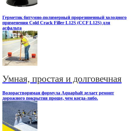
Герметик битумно-полимерный прорезиненный холодного
применения Cold Crack Filler L12S (ССF L12S) для
асфальта
Умная, простая и долговечная
Водорастворимая формула Aquaphalt делает ремонт
дорожного покрытия проще, чем когда-либо.