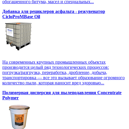
обогащенного битума, масел и специальных...
Добавка для рециклеров асфальта - режувенатор
CicloProMBase Oil
На современных крупных промышленных объектах
производится целый ряд технологических процессов:
погрузка/разгрузка, переработка, дробление, добыча,
транспортировка — все это вызывает образование огромного
количество пыли, которая наносит вред здоровью...
Полимерная дисперсия для пылеподавления Concentrate
Polymer