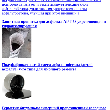
повторно связывает и герметизирует верхние слои
асфальтобетона, уплотняя связующие компоненты
асфальтобетона, улучшая при этом внешний в...
Защитная пропитка для асфальта APT-78 укрепляющая и
гидроизолирующая
Полуфабрикат литой смеси асфальтобетона (литой
асфальт) V-го типа для ямочного ремонта
Герметик битумно-полимерный прорезиненный холодного