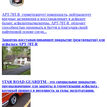
APT-78T-R герметизирует поверхность, нейтрализует
вредные загрязнения и восстанавливает в асфальте
баланс асфальтены/мальтены. APT-78T-R обладает
способностью проникать в битум и благодаря своей
нафтеновой основе соеди...
Защитно-восстанавливающее покрытие (режувенатор) для
асфальта APT-78T-R
STAR ROAD-GUARDTM - это специальное покрытие,
предназначенное для защиты и герметизации асфальта ,
который пришел в негодность за годы эксплуатации.