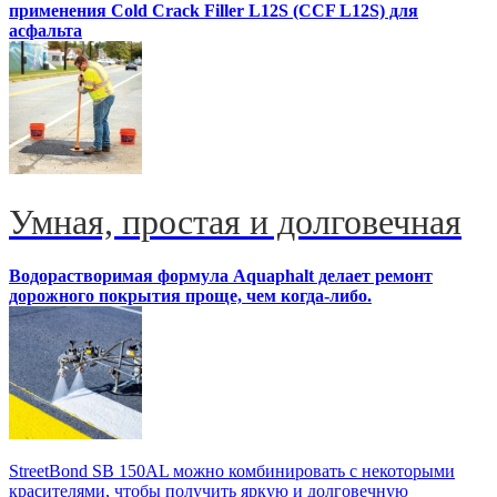
применения Cold Crack Filler L12S (ССF L12S) для
асфальта
Умная, простая и долговечная
Водорастворимая формула Aquaphalt делает ремонт
дорожного покрытия проще, чем когда-либо.
StreetBond SB 150AL можно комбинировать с некоторыми
красителями, чтобы получить яркую и долговечную