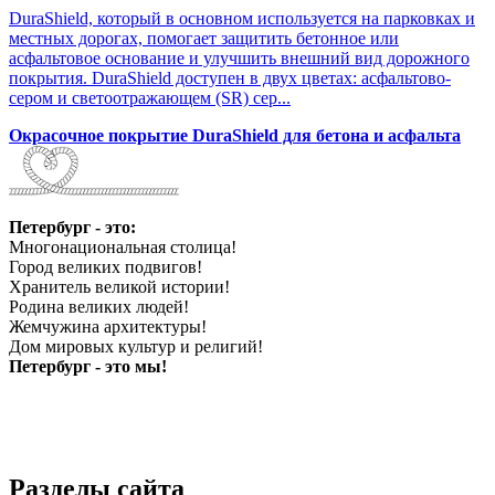
DuraShield, который в основном используется на парковках и
местных дорогах, помогает защитить бетонное или
асфальтовое основание и улучшить внешний вид дорожного
покрытия. DuraShield доступен в двух цветах: асфальтово-
сером и светоотражающем (SR) сер...
Окрасочное покрытие DuraShield для бетона и асфальта
Петербург - это:
Многонациональная столица!
Город великих подвигов!
Хранитель великой истории!
Родина великих людей!
Жемчужина архитектуры!
Дом мировых культур и религий!
Петербург - это мы!
Разделы сайта