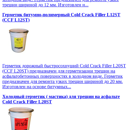
трещин шириной до 12 мм. Изготовлен н...
Герметик битумно-полимерный Cold Crack Filler L12SТ
(CCF L12SТ)
Герметик дорожный быстросохнущий Cold Crack Filler L20SТ
(CCF L20SТ) предназначен для герметизации трещин на
асфальтобетонных поверхностях в холодном виде. Герметик
предназначен для ремонта узких трещин шириной до 20 мм.
Изготовлен на основе битумных...
Холодный герметик ( мастика) для трещин на асфальте
Cold Crack Filler L20SТ