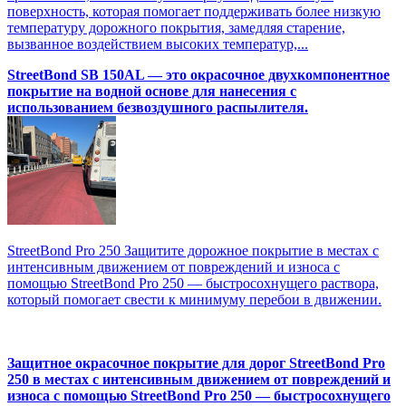
поверхность, которая помогает поддерживать более низкую
температуру дорожного покрытия, замедляя старение,
вызванное воздействием высоких температур,...
StreetBond SB 150AL — это окрасочное двухкомпонентное
покрытие на водной основе для нанесения с
использованием безвоздушного распылителя.
StreetBond Pro 250 Защитите дорожное покрытие в местах с
интенсивным движением от повреждений и износа с
помощью StreetBond Pro 250 — быстросохнущего раствора,
который помогает свести к минимуму перебои в движении.
Защитное окрасочное покрытие для дорог StreetBond Pro
250 в местах с интенсивным движением от повреждений и
износа с помощью StreetBond Pro 250 — быстросохнущего