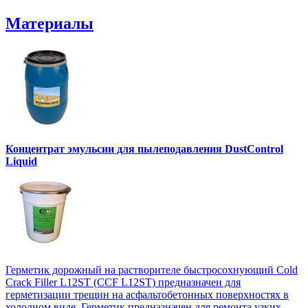
Материалы
Концентрат эмульсии для пылеподавления DustControl
Liquid
Герметик дорожный на растворителе быстросохнующий Cold
Crack Filler L12SТ (CCF L12SТ) предназначен для
герметизации трещин на асфальтобетонных поверхностях в
холодном виде. Герметик предназначен для ремонта узких