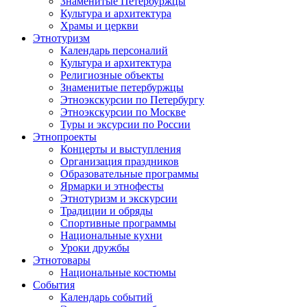
Знаменитые Петербуржцы
Культура и архитектура
Храмы и церкви
Этнотуризм
Календарь персоналий
Культура и архитектура
Религиозные объекты
Знаменитые петербуржцы
Этноэкскурсии по Петербургу
Этноэкскурсии по Москве
Туры и эксурсии по России
Этнопроекты
Концерты и выступления
Организация праздников
Образовательные программы
Ярмарки и этнофесты
Этнотуризм и экскурсии
Традиции и обряды
Спортивные программы
Национальные кухни
Уроки дружбы
Этнотовары
Национальные костюмы
События
Календарь событий