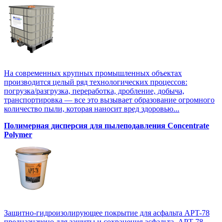
На современных крупных промышленных объектах
производится целый ряд технологических процессов:
погрузка/разгрузка, переработка, дробление, добыча,
транспортировка — все это вызывает образование огромного
количество пыли, которая наносит вред здоровью...
Полимерная дисперсия для пылеподавления Concentrate
Polymer
Защитно-гидроизолирующее покрытие для асфальта APT-78
предназначено для защиты и сохранения асфальта. APT-78