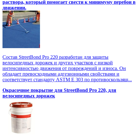
раствора, который помогает свести к минимуму перебои в
движении.
Состав StreetBond Pro 220 разработан для защиты
велосипедных дорожек и других участков с низкой
интенсивностью движения от повреждений и износа. Он
обладает превосходными адгезионными свойствами и
соответствует стандарту ASTM E 303 по противоскользящ...
Окрасочное покрытие для StreetBond Pro 220, для
велосипедных дорожек