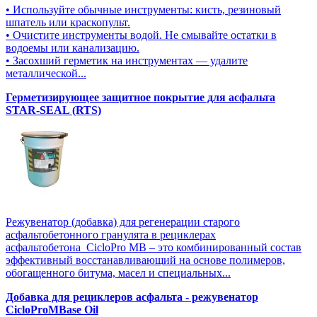
• Используйте обычные инструменты: кисть, резиновый
шпатель или краскопульт.
• Очистите инструменты водой. Не смывайте остатки в
водоемы или канализацию.
• Засохший герметик на инструментах — удалите
металлической...
Герметизирующее защитное покрытие для асфальта
STAR-SEAL (RTS)
Режувенатор (добавка) для регенерации старого
асфальтобетонного гранулята в рециклерах
асфальтобетона CicloPro MB – это комбинированный состав
эффективный восстанавливающий на основе полимеров,
обогащенного битума, масел и специальных...
Добавка для рециклеров асфальта - режувенатор
CicloProMBase Oil