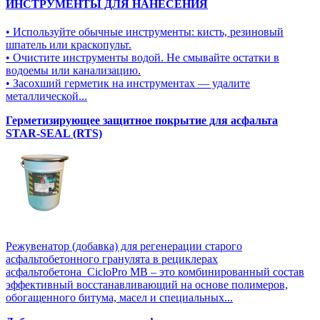
ИНСТРУМЕНТЫ ДЛЯ НАНЕСЕНИЯ
• Используйте обычные инструменты: кисть, резиновый
шпатель или краскопульт.
• Очистите инструменты водой. Не смывайте остатки в
водоемы или канализацию.
• Засохший герметик на инструментах — удалите
металлической...
Герметизирующее защитное покрытие для асфальта
STAR-SEAL (RTS)
Режувенатор (добавка) для регенерации старого
асфальтобетонного гранулята в рециклерах
асфальтобетона CicloPro MB – это комбинированный состав
эффективный восстанавливающий на основе полимеров,
обогащенного битума, масел и специальных...