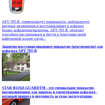
APT-78T-R герметизирует поверхность, нейтрализует
вредные загрязнения и восстанавливает в асфальте
баланс асфальтены/мальтены. APT-78T-R обладает
способностью проникать в битум и благодаря своей
нафтеновой основе соеди...
Защитно-восстанавливающее покрытие (режувенатор) для
асфальта APT-78T-R
STAR ROAD-GUARDTM - это специальное покрытие,
предназначенное для защиты и герметизации асфальта ,
который пришел в негодность за годы эксплуатации.