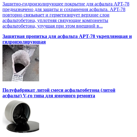
Защитно-гидроизолирующее покрытие для асфальта APT-78
предназначено для защиты и сохранения асфальта. APT-78
повторно связывает и герметизирует верхние слои
асфальтобетона, уплотняя связующие компоненты
асфальтобетона, улучшая при этом внешний в...
Защитная пропитка для асфальта APT-78 укрепляющая и
гидроизолирующая
Полуфабрикат литой смеси асфальтобетона (литой
асфальт) V-го типа для ямочного ремонта