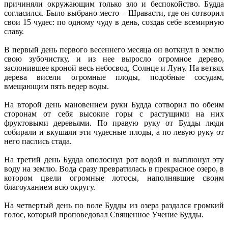
причиняли окружающим только зло и беспокойство. Будда
согласился. Было выбрано место – Шравасти, где он сотворил
свои 15 чудес: по одному чуду в день, создав себе всемирную
славу.
В первый день первого весеннего месяца он воткнул в землю
свою зубочистку, и из нее выросло огромное дерево,
заслонившее кроной весь небосвод, Солнце и Луну. На ветвях
дерева висели огромные плоды, подобные сосудам,
вмещающим пять ведер воды.
На второй день мановением руки Будда сотворил по обеим
сторонам от себя высокие горы с растущими на них
фруктовыми деревьями. По правую руку от Будды люди
собирали и вкушали эти чудесные плоды, а по левую руку от
него паслись стада.
На третий день Будда ополоснул рот водой и выплюнул эту
воду на землю. Вода сразу превратилась в прекрасное озеро, в
котором цвели огромные лотосы, наполнявшие своим
благоуханием всю округу.
На четвертый день по воле Будды из озера раздался громкий
голос, который проповедовал Священное Учение Будды.