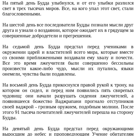
На пятый день Будда улыбнулся, и от его улыбки разлился
свет в трех тысячах миров. Все, на кого упал этот свет, стали
благословенными.
На шестой день все последователи Будды познали мысли друг
друга и узнали о воздаянии, которое ожидает их в грядущем за
совершенные добродетели и прегрешения.
На седьмой день Будда предстал перед учениками в
окружении царей и властителей всего мира, которые вместе
со своими приближенными воздавали ему хвалу и почести.
Все это время лжеучителя были совершенно бессильны
произвести какое-либо чудо, мысли их путались, языки
онемели, чувства были подавлены.
На восьмой день Будда прикоснулся правой рукой к трону, на
котором он сидел, и перед ним появились пять свирепых
чудовищ: они начали разрушать сидения лжеучителей, а
появившееся божество Ваджрапани прогнало отступников
своей ваджрой - грозным оружием, подобным молнии. После
этого 91 тысяча почитателей лжеучителей перешла на сторону
Будды.
На девятый день Будда предстал перед окружающими
выросшим до небес и проповедующим Учение обитателям