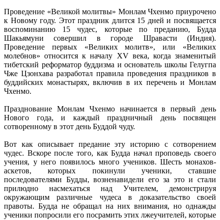
Проведение «Великой молитвы» Монлам Чхенмо приурочено
к Новому году. Этот праздник длится 15 дней и посвящается
воспоминанию 15 чудес, которые по преданию, Будда
Шакьямуни совершил в городе Шравасти (Индия).
Проведение первых «Великих молитв», или «Великих
молебнов» относится к началу XV века, когда знаменитый
тибетский реформатор буддизма и основатель школы Гелугпа
Чже Цзонхава разработал правила проведения праздников в
буддийских монастырях, включив в их перечень и Монлам
Чхенмо.
Празднование Монлам Чхенмо начинается в первый день
Нового года, и каждый праздничный день посвящен
сотворенному в этот день Буддой чуду.
Вот как описывает предание эту историю с сотворением
чудес. Вскоре после того, как Будда начал проповедь своего
учения, у него появилось много учеников. Шесть монахов-
аскетов, которых покинули ученики, ставшие
последователями Будды, возненавидели его за это и стали
прилюдно насмехаться над Учителем, демонстрируя
окружающим различные чудеса в доказательство своей
правоты. Будда не обращал на них внимания, но однажды
ученики попросили его посрамить этих лжеучителей, которые