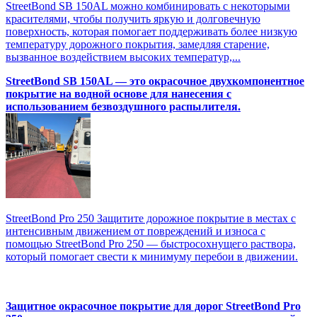
StreetBond SB 150AL можно комбинировать с некоторыми
красителями, чтобы получить яркую и долговечную
поверхность, которая помогает поддерживать более низкую
температуру дорожного покрытия, замедляя старение,
вызванное воздействием высоких температур,...
StreetBond SB 150AL — это окрасочное двухкомпонентное
покрытие на водной основе для нанесения с
использованием безвоздушного распылителя.
StreetBond Pro 250 Защитите дорожное покрытие в местах с
интенсивным движением от повреждений и износа с
помощью StreetBond Pro 250 — быстросохнущего раствора,
который помогает свести к минимуму перебои в движении.
Защитное окрасочное покрытие для дорог StreetBond Pro