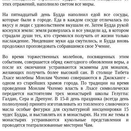
этих отражений, наполнило светом все миры.
На пятнадцатый день Будда наполнил едой все сосуды,
которые были в городе. Еда в каждом сосуде отличалась по
вкусу и люди с удовольствием вкушали ее. Затем Будда рукой
коснулся земли: земля разверзлась и все увидели ад, в котором
страдали души тех, кто стремился получать от жизни только
наслаждение. Увидевшие муки ада смутились, и Будда вновь
продолжил проповедовать собравшимся свое Учение.
Во время торжественных молебнов, посвященных этим
событиям, совершается обряд ежегодного обновления веры, а
после их окончания устраиваются экзамены для монахов,
желающих получить более высокий сан. В столице Тибета
Лхасе молебны Монлам Чхенмо совершаются в Джокханге -
одном из старейших храмов города. По традиции на время
проведения Монлам Чхенмо власть в Лхасе символически
передается настоятелям трех монастырей школы Гелугпа:
Галдан, Сера и Дрепунг. В 15-й день праздника (всегда день
полнолуния) принято изготавливать из топленого сливочного
масла особые фигурки для скульптурной инсценировки 15
чудес Будды, и выставлять их в монастырях. На эти же темы в
монастырях устраиваются кукольные представления и
проводятся театрализованные мистерии Чам.