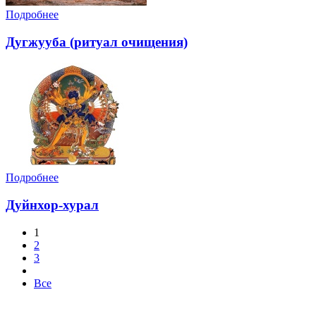
Подробнее
Дугжууба (ритуал очищения)
Подробнее
Дуйнхор-хурал
1
2
3
Все