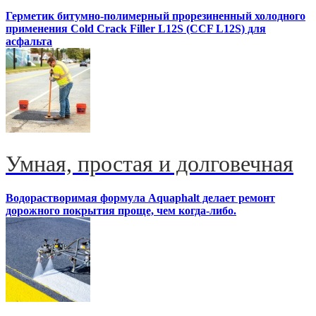
Герметик битумно-полимерный прорезиненный холодного
применения Cold Crack Filler L12S (ССF L12S) для
асфальта
Умная, простая и долговечная
Водорастворимая формула Aquaphalt делает ремонт
дорожного покрытия проще, чем когда-либо.