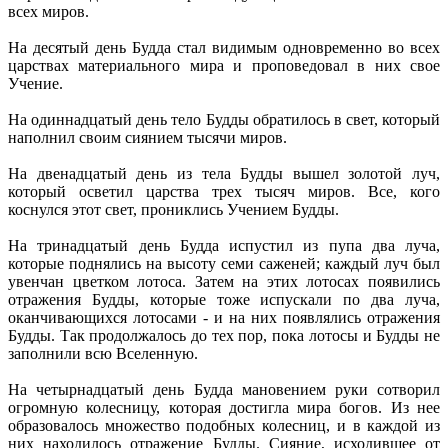
всех миров.
На десятый день Будда стал видимым одновременно во всех
царствах материального мира и проповедовал в них свое
Учение.
На одиннадцатый день тело Будды обратилось в свет, который
наполнил своим сиянием тысячи миров.
На двенадцатый день из тела Будды вышел золотой луч,
который осветил царства трех тысяч миров. Все, кого
коснулся этот свет, прониклись Учением Будды.
На тринадцатый день Будда испустил из пупа два луча,
которые поднялись на высоту семи саженей; каждый луч был
увенчан цветком лотоса. Затем на этих лотосах появились
отражения Будды, которые тоже испускали по два луча,
оканчивающихся лотосами - и на них появлялись отражения
Будды. Так продолжалось до тех пор, пока лотосы и Будды не
заполнили всю Вселенную.
На четырнадцатый день Будда мановением руки сотворил
огромную колесницу, которая достигла мира богов. Из нее
образовалось множество подобных колесниц, и в каждой из
них находилось отражение Будды. Сияние, исходившее от