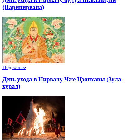
День ухода в Нирвану будды Шакьямуни
(Паринирвана)
Подробнее
День ухода в Нирвану Чже Цзонхавы (Зула-
хурал)