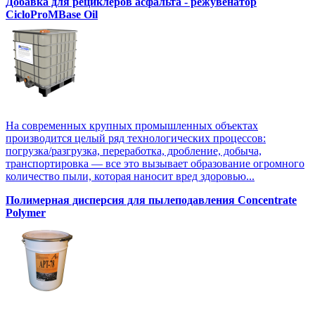
Добавка для рециклеров асфальта - режувенатор
CicloProMBase Oil
На современных крупных промышленных объектах
производится целый ряд технологических процессов:
погрузка/разгрузка, переработка, дробление, добыча,
транспортировка — все это вызывает образование огромного
количество пыли, которая наносит вред здоровью...
Полимерная дисперсия для пылеподавления Concentrate
Polymer