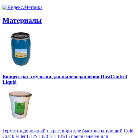
Материалы
Концентрат эмульсии для пылеподавления DustControl
Liquid
Герметик дорожный на растворителе быстросохнующий Cold
Crack Filler L12SТ (CCF L12SТ) предназначен для