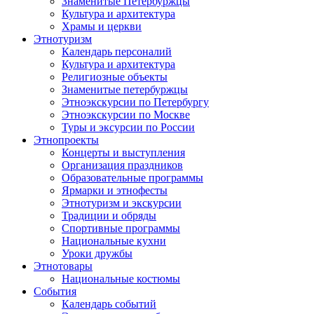
Знаменитые Петербуржцы
Культура и архитектура
Храмы и церкви
Этнотуризм
Календарь персоналий
Культура и архитектура
Религиозные объекты
Знаменитые петербуржцы
Этноэкскурсии по Петербургу
Этноэкскурсии по Москве
Туры и эксурсии по России
Этнопроекты
Концерты и выступления
Организация праздников
Образовательные программы
Ярмарки и этнофесты
Этнотуризм и экскурсии
Традиции и обряды
Спортивные программы
Национальные кухни
Уроки дружбы
Этнотовары
Национальные костюмы
События
Календарь событий