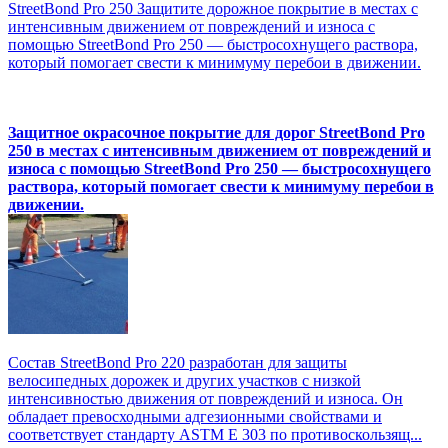
StreetBond Pro 250 Защитите дорожное покрытие в местах с
интенсивным движением от повреждений и износа с
помощью StreetBond Pro 250 — быстросохнущего раствора,
который помогает свести к минимуму перебои в движении.
Защитное окрасочное покрытие для дорог StreetBond Pro
250 в местах с интенсивным движением от повреждений и
износа с помощью StreetBond Pro 250 — быстросохнущего
раствора, который помогает свести к минимуму перебои в
движении.
Состав StreetBond Pro 220 разработан для защиты
велосипедных дорожек и других участков с низкой
интенсивностью движения от повреждений и износа. Он
обладает превосходными адгезионными свойствами и
соответствует стандарту ASTM E 303 по противоскользящ...