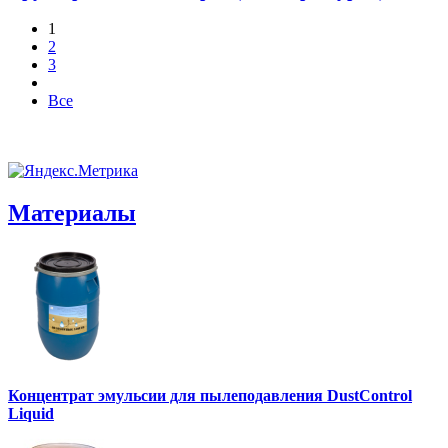
1
2
3
Все
Материалы
Концентрат эмульсии для пылеподавления DustControl
Liquid