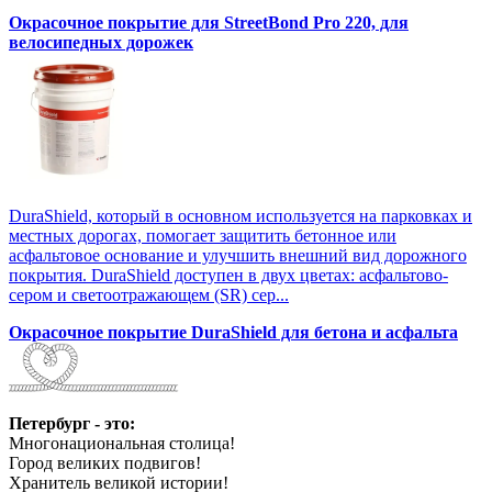
Окрасочное покрытие для StreetBond Pro 220, для
велосипедных дорожек
DuraShield, который в основном используется на парковках и
местных дорогах, помогает защитить бетонное или
асфальтовое основание и улучшить внешний вид дорожного
покрытия. DuraShield доступен в двух цветах: асфальтово-
сером и светоотражающем (SR) сер...
Окрасочное покрытие DuraShield для бетона и асфальта
Петербург - это:
Многонациональная столица!
Город великих подвигов!
Хранитель великой истории!