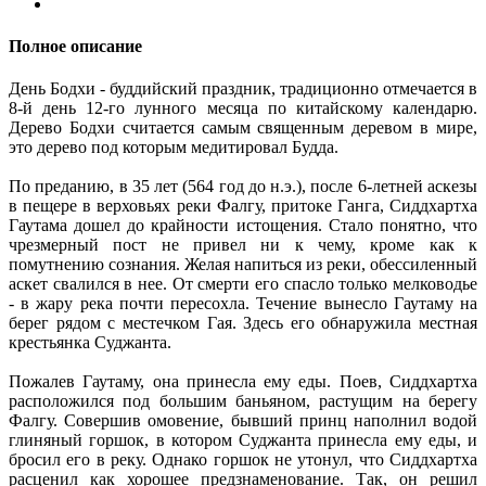
Полное описание
День Бодхи - буддийский праздник, традиционно отмечается в
8-й день 12-го лунного месяца по китайскому календарю.
Дерево Бодхи считается самым священным деревом в мире,
это дерево под которым медитировал Будда.
По преданию, в 35 лет (564 год до н.э.), после 6-летней аскезы
в пещере в верховьях реки Фалгу, притоке Ганга, Сиддхартха
Гаутама дошел до крайности истощения. Стало понятно, что
чрезмерный пост не привел ни к чему, кроме как к
помутнению сознания. Желая напиться из реки, обессиленный
аскет свалился в нее. От смерти его спасло только мелководье
- в жару река почти пересохла. Течение вынесло Гаутаму на
берег рядом с местечком Гая. Здесь его обнаружила местная
крестьянка Суджанта.
Пожалев Гаутаму, она принесла ему еды. Поев, Сиддхартха
расположился под большим баньяном, растущим на берегу
Фалгу. Совершив омовение, бывший принц наполнил водой
глиняный горшок, в котором Суджанта принесла ему еды, и
бросил его в реку. Однако горшок не утонул, что Сиддхартха
расценил как хорошее предзнаменование. Так, он решил