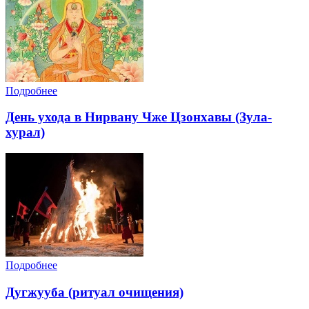
Подробнее
День ухода в Нирвану Чже Цзонхавы (Зула-
хурал)
Подробнее
Дугжууба (ритуал очищения)