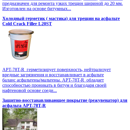
предназначен для ремонта узких трещин шириной до 20 мм.
Изготовлен на основе битумных...
Холодный герметик ( мастика) для трещин на асфальте
Cold Crack Filler L20SТ
APT-78T-R герметизирует поверхность, нейтрализует
вредные загрязнения и восстанавливает в асфальте
баланс асфальтены/мальтены. APT-78T-R обладает
способностью проникать в битум и благодаря своей
нафтеновой основе соеди...
Защитно-восстанавливающее покрытие (режувенатор) для
асфальта APT-78T-R