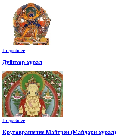
Подробнее
Дуйнхор-хурал
Подробнее
Круговращение Майтреи (Майдари-хурал)