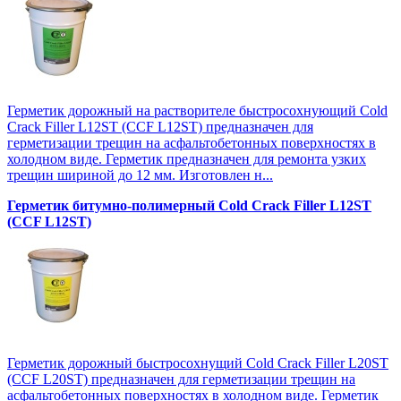
Герметик дорожный на растворителе быстросохнующий Cold
Crack Filler L12SТ (CCF L12SТ) предназначен для
герметизации трещин на асфальтобетонных поверхностях в
холодном виде. Герметик предназначен для ремонта узких
трещин шириной до 12 мм. Изготовлен н...
Герметик битумно-полимерный Cold Crack Filler L12SТ
(CCF L12SТ)
Герметик дорожный быстросохнущий Cold Crack Filler L20SТ
(CCF L20SТ) предназначен для герметизации трещин на
асфальтобетонных поверхностях в холодном виде. Герметик