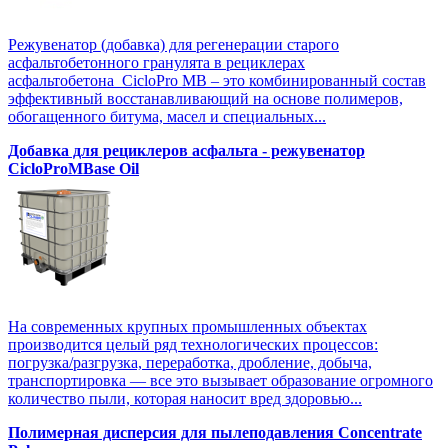
Режувенатор (добавка) для регенерации старого
асфальтобетонного гранулята в рециклерах
асфальтобетона CicloPro MB – это комбинированный состав
эффективный восстанавливающий на основе полимеров,
обогащенного битума, масел и специальных...
Добавка для рециклеров асфальта - режувенатор
CicloProMBase Oil
На современных крупных промышленных объектах
производится целый ряд технологических процессов:
погрузка/разгрузка, переработка, дробление, добыча,
транспортировка — все это вызывает образование огромного
количество пыли, которая наносит вред здоровью...
Полимерная дисперсия для пылеподавления Concentrate