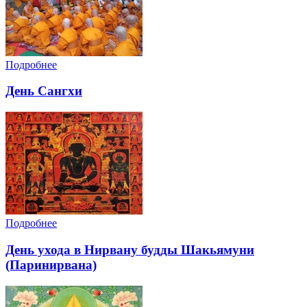
Подробнее
День Сангхи
Подробнее
День ухода в Нирвану будды Шакьямуни
(Паринирвана)