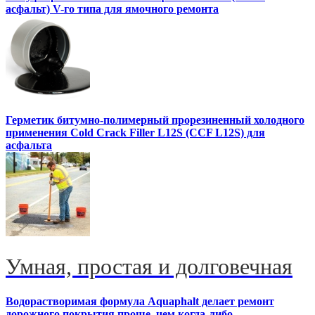
асфальт) V-го типа для ямочного ремонта
Герметик битумно-полимерный прорезиненный холодного
применения Cold Crack Filler L12S (ССF L12S) для
асфальта
Умная, простая и долговечная
Водорастворимая формула Aquaphalt делает ремонт
дорожного покрытия проще, чем когда-либо.