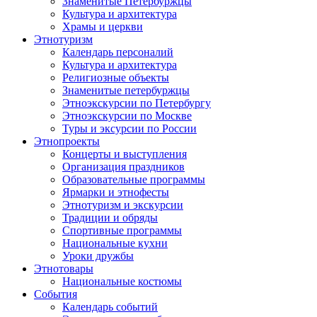
Знаменитые Петербуржцы
Культура и архитектура
Храмы и церкви
Этнотуризм
Календарь персоналий
Культура и архитектура
Религиозные объекты
Знаменитые петербуржцы
Этноэкскурсии по Петербургу
Этноэкскурсии по Москве
Туры и эксурсии по России
Этнопроекты
Концерты и выступления
Организация праздников
Образовательные программы
Ярмарки и этнофесты
Этнотуризм и экскурсии
Традиции и обряды
Спортивные программы
Национальные кухни
Уроки дружбы
Этнотовары
Национальные костюмы
События
Календарь событий