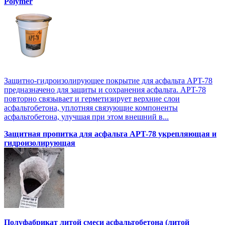
Polymer
Защитно-гидроизолирующее покрытие для асфальта APT-78
предназначено для защиты и сохранения асфальта. APT-78
повторно связывает и герметизирует верхние слои
асфальтобетона, уплотняя связующие компоненты
асфальтобетона, улучшая при этом внешний в...
Защитная пропитка для асфальта APT-78 укрепляющая и
гидроизолирующая
Полуфабрикат литой смеси асфальтобетона (литой