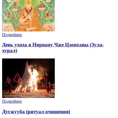
Подробнее
День ухода в Нирвану Чже Цзонхавы (Зула-
хурал)
Подробнее
Дугжууба (ритуал очищения)