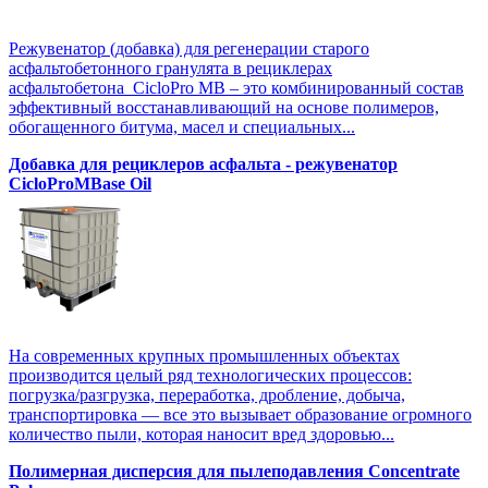
Режувенатор (добавка) для регенерации старого
асфальтобетонного гранулята в рециклерах
асфальтобетона CicloPro MB – это комбинированный состав
эффективный восстанавливающий на основе полимеров,
обогащенного битума, масел и специальных...
Добавка для рециклеров асфальта - режувенатор
CicloProMBase Oil
На современных крупных промышленных объектах
производится целый ряд технологических процессов:
погрузка/разгрузка, переработка, дробление, добыча,
транспортировка — все это вызывает образование огромного
количество пыли, которая наносит вред здоровью...
Полимерная дисперсия для пылеподавления Concentrate