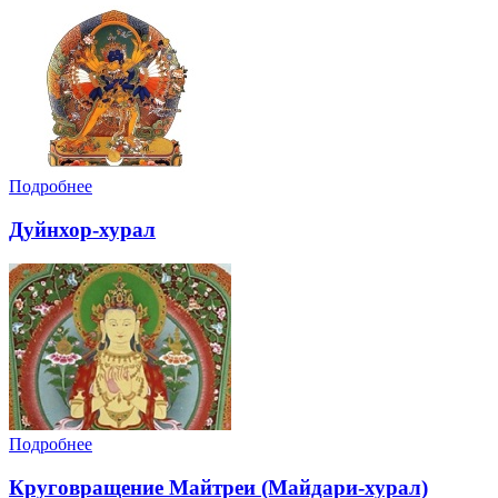
Подробнее
Дуйнхор-хурал
Подробнее
Круговращение Майтреи (Майдари-хурал)