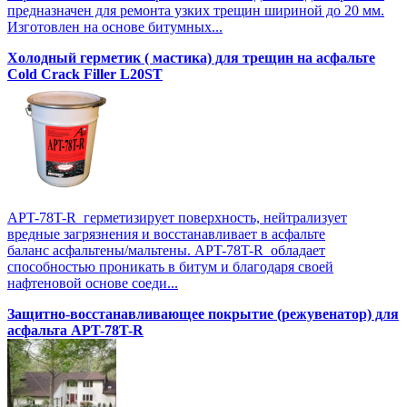
предназначен для ремонта узких трещин шириной до 20 мм.
Изготовлен на основе битумных...
Холодный герметик ( мастика) для трещин на асфальте
Cold Crack Filler L20SТ
APT-78T-R герметизирует поверхность, нейтрализует
вредные загрязнения и восстанавливает в асфальте
баланс асфальтены/мальтены. APT-78T-R обладает
способностью проникать в битум и благодаря своей
нафтеновой основе соеди...
Защитно-восстанавливающее покрытие (режувенатор) для
асфальта APT-78T-R