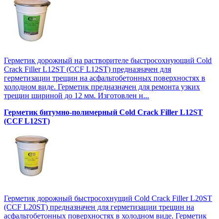
Герметик дорожный на растворителе быстросохнующий Cold
Crack Filler L12SТ (CCF L12SТ) предназначен для
герметизации трещин на асфальтобетонных поверхностях в
холодном виде. Герметик предназначен для ремонта узких
трещин шириной до 12 мм. Изготовлен н...
Герметик битумно-полимерный Cold Crack Filler L12SТ
(CCF L12SТ)
Герметик дорожный быстросохнущий Cold Crack Filler L20SТ
(CCF L20SТ) предназначен для герметизации трещин на
асфальтобетонных поверхностях в холодном виде. Герметик