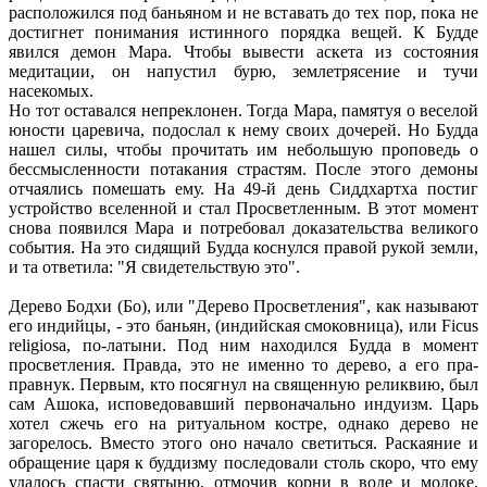
расположился под баньяном и не вставать до тех пор, пока не
достигнет понимания истинного порядка вещей. К Будде
явился демон Мара. Чтобы вывести аскета из состояния
медитации, он напустил бурю, землетрясение и тучи
насекомых.
Но тот оставался непреклонен. Тогда Мара, памятуя о веселой
юности царевича, подослал к нему своих дочерей. Но Будда
нашел силы, чтобы прочитать им небольшую проповедь о
бессмысленности потакания страстям. После этого демоны
отчаялись помешать ему. На 49-й день Сиддхартха постиг
устройство вселенной и стал Просветленным. В этот момент
снова появился Мара и потребовал доказательства великого
события. На это сидящий Будда коснулся правой рукой земли,
и та ответила: "Я свидетельствую это".
Дерево Бодхи (Бо), или "Дерево Просветления", как называют
его индийцы, - это баньян, (индийская смоковница), или Ficus
religiosa, по-латыни. Под ним находился Будда в момент
просветления. Правда, это не именно то дерево, а его пра-
правнук. Первым, кто посягнул на священную реликвию, был
сам Ашока, исповедовавший первоначально индуизм. Царь
хотел сжечь его на ритуальном костре, однако дерево не
загорелось. Вместо этого оно начало светиться. Раскаяние и
обращение царя к буддизму последовали столь скоро, что ему
удалось спасти святыню, отмочив корни в воде и молоке.