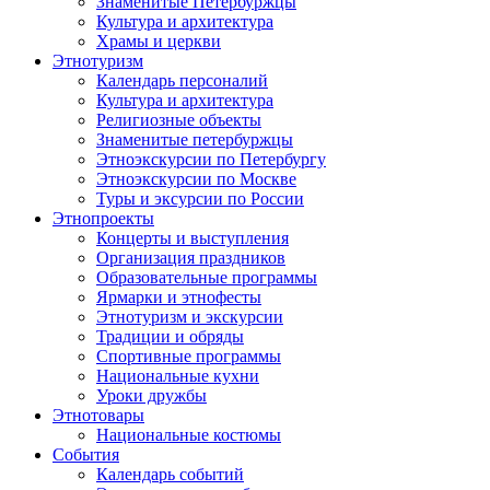
Знаменитые Петербуржцы
Культура и архитектура
Храмы и церкви
Этнотуризм
Календарь персоналий
Культура и архитектура
Религиозные объекты
Знаменитые петербуржцы
Этноэкскурсии по Петербургу
Этноэкскурсии по Москве
Туры и эксурсии по России
Этнопроекты
Концерты и выступления
Организация праздников
Образовательные программы
Ярмарки и этнофесты
Этнотуризм и экскурсии
Традиции и обряды
Спортивные программы
Национальные кухни
Уроки дружбы
Этнотовары
Национальные костюмы
События
Календарь событий