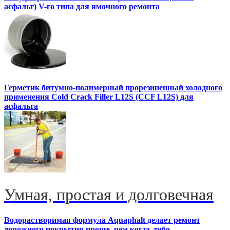
асфальт) V-го типа для ямочного ремонта
Герметик битумно-полимерный прорезиненный холодного
применения Cold Crack Filler L12S (ССF L12S) для
асфальта
Умная, простая и долговечная
Водорастворимая формула Aquaphalt делает ремонт
дорожного покрытия проще, чем когда-либо.