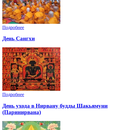
Подробнее
День Сангхи
Подробнее
День ухода в Нирвану будды Шакьямуни
(Паринирвана)