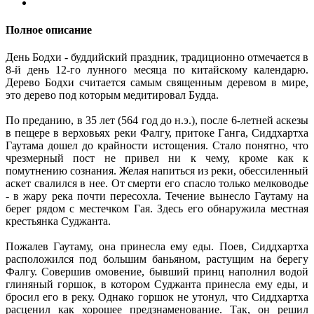
Полное описание
День Бодхи - буддийский праздник, традиционно отмечается в
8-й день 12-го лунного месяца по китайскому календарю.
Дерево Бодхи считается самым священным деревом в мире,
это дерево под которым медитировал Будда.
По преданию, в 35 лет (564 год до н.э.), после 6-летней аскезы
в пещере в верховьях реки Фалгу, притоке Ганга, Сиддхартха
Гаутама дошел до крайности истощения. Стало понятно, что
чрезмерный пост не привел ни к чему, кроме как к
помутнению сознания. Желая напиться из реки, обессиленный
аскет свалился в нее. От смерти его спасло только мелководье
- в жару река почти пересохла. Течение вынесло Гаутаму на
берег рядом с местечком Гая. Здесь его обнаружила местная
крестьянка Суджанта.
Пожалев Гаутаму, она принесла ему еды. Поев, Сиддхартха
расположился под большим баньяном, растущим на берегу
Фалгу. Совершив омовение, бывший принц наполнил водой
глиняный горшок, в котором Суджанта принесла ему еды, и
бросил его в реку. Однако горшок не утонул, что Сиддхартха
расценил как хорошее предзнаменование. Так, он решил