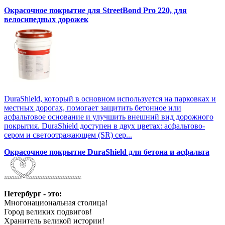
Окрасочное покрытие для StreetBond Pro 220, для
велосипедных дорожек
DuraShield, который в основном используется на парковках и
местных дорогах, помогает защитить бетонное или
асфальтовое основание и улучшить внешний вид дорожного
покрытия. DuraShield доступен в двух цветах: асфальтово-
сером и светоотражающем (SR) сер...
Окрасочное покрытие DuraShield для бетона и асфальта
Петербург - это:
Многонациональная столица!
Город великих подвигов!
Хранитель великой истории!