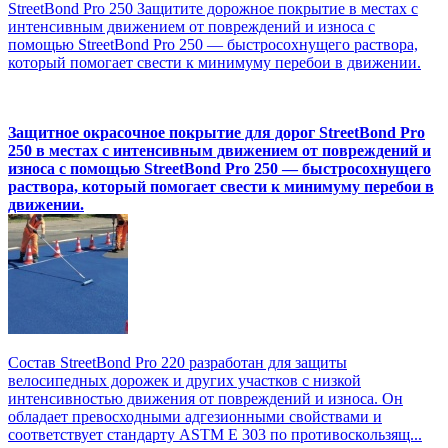
StreetBond Pro 250 Защитите дорожное покрытие в местах с
интенсивным движением от повреждений и износа с
помощью StreetBond Pro 250 — быстросохнущего раствора,
который помогает свести к минимуму перебои в движении.
Защитное окрасочное покрытие для дорог StreetBond Pro
250 в местах с интенсивным движением от повреждений и
износа с помощью StreetBond Pro 250 — быстросохнущего
раствора, который помогает свести к минимуму перебои в
движении.
Состав StreetBond Pro 220 разработан для защиты
велосипедных дорожек и других участков с низкой
интенсивностью движения от повреждений и износа. Он
обладает превосходными адгезионными свойствами и
соответствует стандарту ASTM E 303 по противоскользящ...