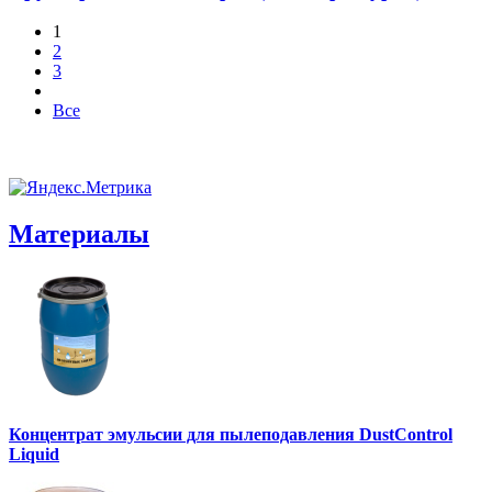
1
2
3
Все
Материалы
Концентрат эмульсии для пылеподавления DustControl
Liquid