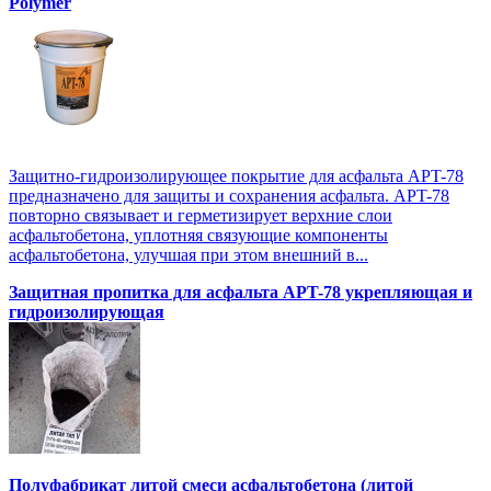
Polymer
Защитно-гидроизолирующее покрытие для асфальта APT-78
предназначено для защиты и сохранения асфальта. APT-78
повторно связывает и герметизирует верхние слои
асфальтобетона, уплотняя связующие компоненты
асфальтобетона, улучшая при этом внешний в...
Защитная пропитка для асфальта APT-78 укрепляющая и
гидроизолирующая
Полуфабрикат литой смеси асфальтобетона (литой