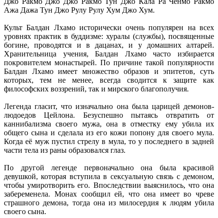
Джо Ракмо Джо Джо Ракмо Тун Джо Кала Ра Ченмо Ракмо
Ажа Дажа Тун Джо Рулу Рулу Хум Джо Хум.
Культ Балдан Лхамо исторически очень популярен на всех
уровнях практик в буддизме: хуралы (службы), посвященные
богине, проводятся и в дацанах, и у домашних алтарей.
Хранительница учения, Балдан Лхамо часто избираетcя
покровителем монастырей. По причине такой популярности
Балдан Лхамо имеет множество образов и эпитетов, суть
которых, тем не менее, всегда сводится к защите как
философских воззрений, так и мирского благополучия.
Легенда гласит, что изначально она была царицей демонов-
людоедов Цейлона. Безуспешно пытаясь отвратить от
каннибализма своего мужа, она в отместку ему убила их
общего сына и сделала из его кожи попону для своего мула.
Когда её муж пустил стрелу в мула, то у последнего в задней
части тела из раны образовался глаз.
По другой легенде первоначально она была красивой
девушкой, которая вступила в сексуальную связь с демоном,
чтобы умиротворить его. Впоследствии выяснилось, что она
забеременела. Монах сообщил ей, что она имеет во чреве
страшного демона, тогда она из милосердия к людям убила
своего сына.