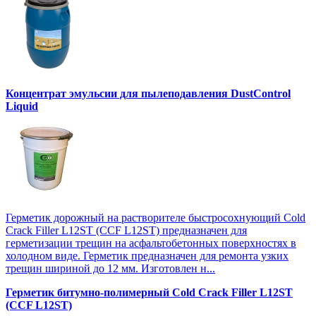
Концентрат эмульсии для пылеподавления DustControl
Liquid
Герметик дорожный на растворителе быстросохнующий Cold
Crack Filler L12SТ (CCF L12SТ) предназначен для
герметизации трещин на асфальтобетонных поверхностях в
холодном виде. Герметик предназначен для ремонта узких
трещин шириной до 12 мм. Изготовлен н...
Герметик битумно-полимерный Cold Crack Filler L12SТ
(CCF L12SТ)