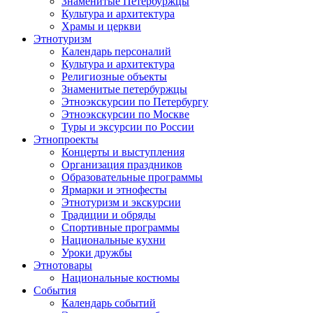
Знаменитые Петербуржцы
Культура и архитектура
Храмы и церкви
Этнотуризм
Календарь персоналий
Культура и архитектура
Религиозные объекты
Знаменитые петербуржцы
Этноэкскурсии по Петербургу
Этноэкскурсии по Москве
Туры и эксурсии по России
Этнопроекты
Концерты и выступления
Организация праздников
Образовательные программы
Ярмарки и этнофесты
Этнотуризм и экскурсии
Традиции и обряды
Спортивные программы
Национальные кухни
Уроки дружбы
Этнотовары
Национальные костюмы
События
Календарь событий