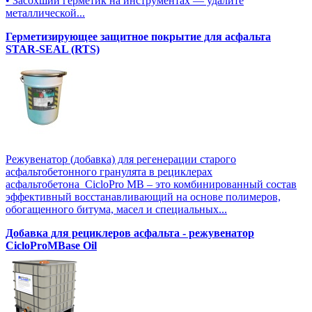
• Засохший герметик на инструментах — удалите
металлической...
Герметизирующее защитное покрытие для асфальта
STAR-SEAL (RTS)
Режувенатор (добавка) для регенерации старого
асфальтобетонного гранулята в рециклерах
асфальтобетона CicloPro MB – это комбинированный состав
эффективный восстанавливающий на основе полимеров,
обогащенного битума, масел и специальных...
Добавка для рециклеров асфальта - режувенатор
CicloProMBase Oil