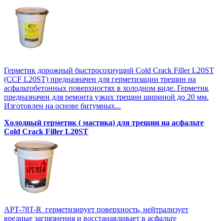
Герметик дорожный быстросохнущий Cold Crack Filler L20SТ
(CCF L20SТ) предназначен для герметизации трещин на
асфальтобетонных поверхностях в холодном виде. Герметик
предназначен для ремонта узких трещин шириной до 20 мм.
Изготовлен на основе битумных...
Холодный герметик ( мастика) для трещин на асфальте
Cold Crack Filler L20SТ
APT-78T-R герметизирует поверхность, нейтрализует
вредные загрязнения и восстанавливает в асфальте