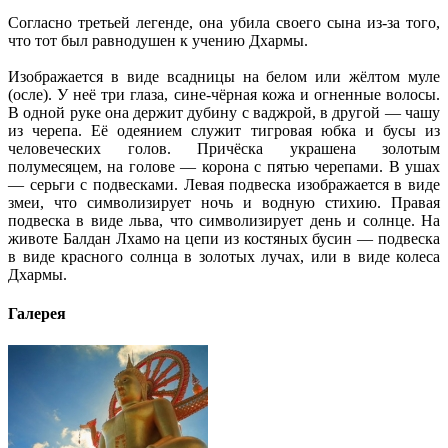
Согласно третьей легенде, она убила своего сына из-за того,
что тот был равнодушен к учению Дхармы.
Изображается в виде всадницы на белом или жёлтом муле
(осле). У неё три глаза, сине-чёрная кожа и огненные волосы.
В одной руке она держит дубину с ваджрой, в другой — чашу
из черепа. Её одеянием служит тигровая юбка и бусы из
человеческих голов. Причёска украшена золотым
полумесяцем, на голове — корона с пятью черепами. В ушах
— серьги с подвесками. Левая подвеска изображается в виде
змеи, что символизирует ночь и водную стихию. Правая
подвеска в виде льва, что символизирует день и солнце. На
животе Балдан Лхамо на цепи из костяных бусин — подвеска
в виде красного солнца в золотых лучах, или в виде колеса
Дхармы.
Галерея