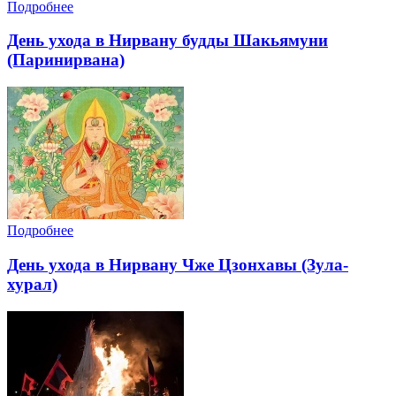
Подробнее
День ухода в Нирвану будды Шакьямуни
(Паринирвана)
Подробнее
День ухода в Нирвану Чже Цзонхавы (Зула-
хурал)