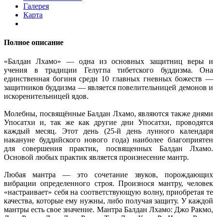
Галерея
Карта
Полное описание
«Балдан Лхамо» — одна из основных защитниц веры и
учения в традиции Гелугпа тибетского буддизма. Она
единственная богиня среди 10 главных гневных божеств —
защитников буддизма — является повелительницей демонов и
искоренительницей ядов.
Молебны, посвящённые Балдан Лхамо, являются также днями
Упосатхи и, так же как другие дни Упосатхи, проводятся
каждый месяц. Этот день (25-й день лунного календаря
накануне буддийского нового года) наиболее благоприятен
для совершения практик, посвященных Балдан Лхамо.
Основой любых практик является произнесение мантр.
Любая мантра — это сочетание звуков, порождающих
вибрации определенного строя. Произнося мантру, человек
«настраивает» себя на соответствующую волну, приобретая те
качества, которые ему нужны, либо получая защиту. У каждой
мантры есть свое значение. Мантра Балдан Лхамо: Джо Ракмо,