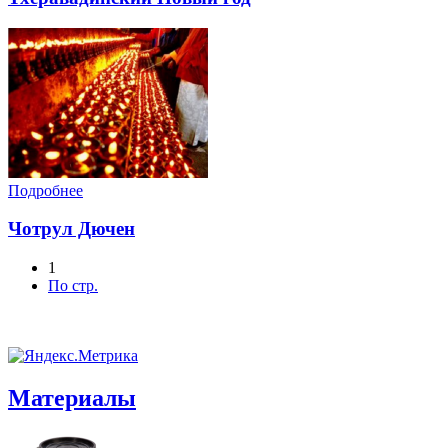
Подробнее
Чотрул Дючен
1
По стр.
Материалы