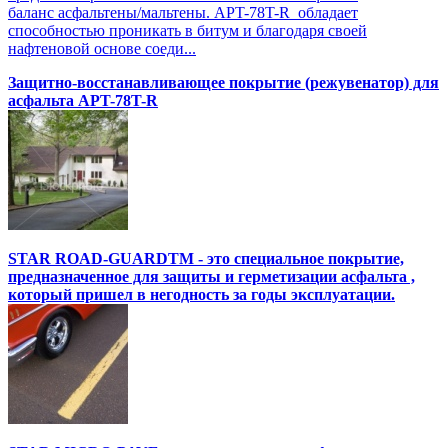
баланс асфальтены/мальтены. APT-78T-R обладает
способностью проникать в битум и благодаря своей
нафтеновой основе соеди...
Защитно-восстанавливающее покрытие (режувенатор) для
асфальта APT-78T-R
STAR ROAD-GUARDTM - это специальное покрытие,
предназначенное для защиты и герметизации асфальта ,
который пришел в негодность за годы эксплуатации.