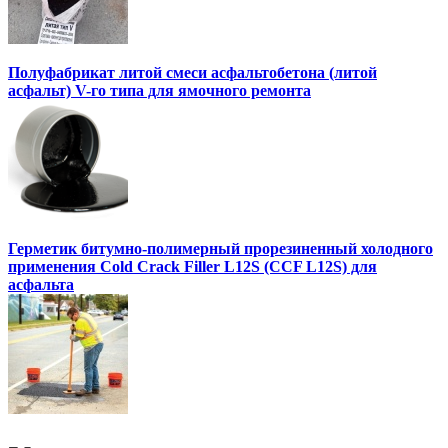
Полуфабрикат литой смеси асфальтобетона (литой
асфальт) V-го типа для ямочного ремонта
Герметик битумно-полимерный прорезиненный холодного
применения Cold Crack Filler L12S (ССF L12S) для
асфальта