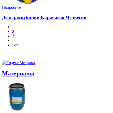
Подробнее
День республики Карачаево-Черкесии
1
2
3
Все
Материалы