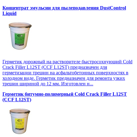
Концентрат эмульсии для пылеподавления DustControl
Liquid
Герметик дорожный на растворителе быстросохнующий Cold
Crack Filler L12SТ (CCF L12SТ) предназначен для
герметизации трещин на асфальтобетонных поверхностях в
холодном виде. Герметик предназначен для ремонта узких
трещин шириной до 12 мм. Изготовлен н...
Герметик битумно-полимерный Cold Crack Filler L12SТ
(CCF L12SТ)