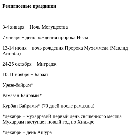
Религиозные праздники
3-4 января − Ночь Могущества
7 января − день рождения пророка Иссы
13-14 июня − ночь рождения Пророка Мухаммеда (Мавлид
Аннаби)
24-25 октября − Миградж
10-11 ноября − Бараат
Ураза-байрам*
Рамазан Байрамы*
Курбан Байрамы* (70 дней после рамазана)
*декабрь − мухаррам/В первый день священного месяца
Мухаррам наступает новый год по Хиджре
*декабрь − день Ашура