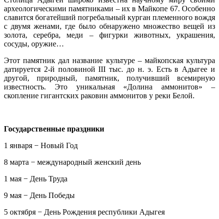
археологическими памятниками – их в Майкопе 67. Особенно
славится богатейший погребальный курган племенного вождя
с двумя женами, где было обнаружено множество вещей из
золота, серебра, меди – фигурки животных, украшения,
сосуды, оружие…
Этот памятник дал название культуре – майкопская культура
датируется 2-й половиной III тыс. до н. э. Есть в Адыгее и
другой, природный, памятник, получивший всемирную
известность. Это уникальная «Долина аммонитов» –
скопление гигантских раковин аммонитов у реки Белой.
Государственные праздники
1 января − Новый Год
8 марта − международный женский день
1 мая − День Труда
9 мая − День Победы
5 октября − День Рождения республики Адыгея