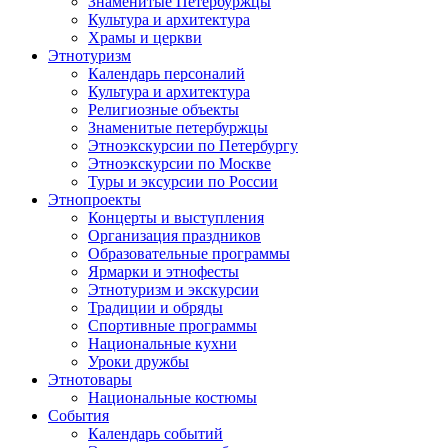
Знаменитые Петербуржцы
Культура и архитектура
Храмы и церкви
Этнотуризм
Календарь персоналий
Культура и архитектура
Религиозные объекты
Знаменитые петербуржцы
Этноэкскурсии по Петербургу
Этноэкскурсии по Москве
Туры и эксурсии по России
Этнопроекты
Концерты и выступления
Организация праздников
Образовательные программы
Ярмарки и этнофесты
Этнотуризм и экскурсии
Традиции и обряды
Спортивные программы
Национальные кухни
Уроки дружбы
Этнотовары
Национальные костюмы
События
Календарь событий