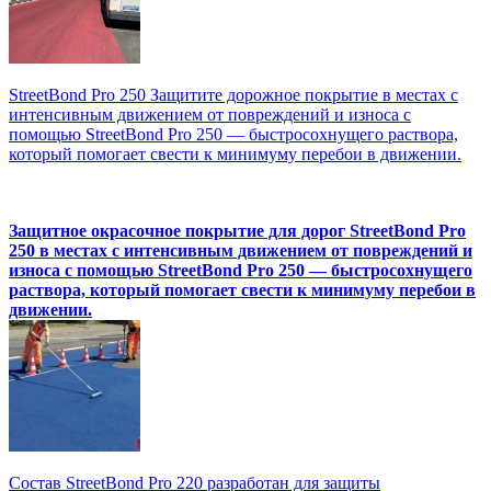
StreetBond Pro 250 Защитите дорожное покрытие в местах с
интенсивным движением от повреждений и износа с
помощью StreetBond Pro 250 — быстросохнущего раствора,
который помогает свести к минимуму перебои в движении.
Защитное окрасочное покрытие для дорог StreetBond Pro
250 в местах с интенсивным движением от повреждений и
износа с помощью StreetBond Pro 250 — быстросохнущего
раствора, который помогает свести к минимуму перебои в
движении.
Состав StreetBond Pro 220 разработан для защиты