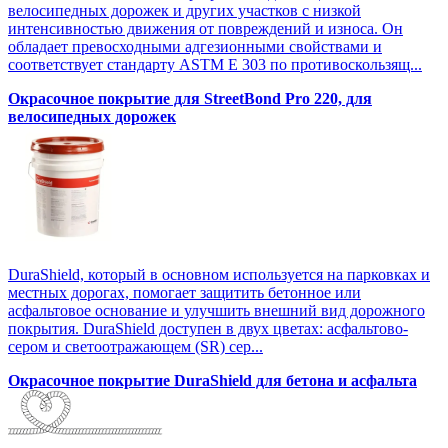
велосипедных дорожек и других участков с низкой
интенсивностью движения от повреждений и износа. Он
обладает превосходными адгезионными свойствами и
соответствует стандарту ASTM E 303 по противоскользящ...
Окрасочное покрытие для StreetBond Pro 220, для
велосипедных дорожек
DuraShield, который в основном используется на парковках и
местных дорогах, помогает защитить бетонное или
асфальтовое основание и улучшить внешний вид дорожного
покрытия. DuraShield доступен в двух цветах: асфальтово-
сером и светоотражающем (SR) сер...
Окрасочное покрытие DuraShield для бетона и асфальта