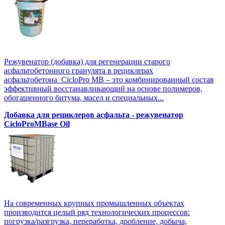
Режувенатор (добавка) для регенерации старого
асфальтобетонного гранулята в рециклерах
асфальтобетона CicloPro MB – это комбинированный состав
эффективный восстанавливающий на основе полимеров,
обогащенного битума, масел и специальных...
Добавка для рециклеров асфальта - режувенатор
CicloProMBase Oil
На современных крупных промышленных объектах
производится целый ряд технологических процессов:
погрузка/разгрузка, переработка, дробление, добыча,