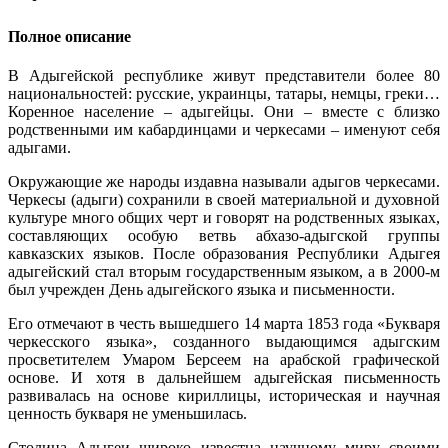
Полное описание
В Адыгейской республике живут представители более 80
национальностей: русские, украинцы, татары, немцы, греки…
Коренное население – адыгейцы. Они – вместе с близко
родственными им кабардинцами и черкесами – именуют себя
адыгами.
Окружающие же народы издавна называли адыгов черкесами.
Черкесы (адыги) сохранили в своей материальной и духовной
культуре много общих черт и говорят на родственных языках,
составляющих особую ветвь абхазо-адыгской группы
кавказских языков. После образования Республики Адыгея
адыгейский стал вторым государственным языком, а в 2000-м
был учрежден День адыгейского языка и письменности.
Его отмечают в честь вышедшего 14 марта 1853 года «Букваря
черкесского языка», созданного выдающимся адыгским
просветителем Умаром Берсеем на арабской графической
основе. И хотя в дальнейшем адыгейская письменность
развивалась на основе кириллицы, историческая и научная
ценность букваря не уменьшилась.
Столица Адыгеи широко известна научному миру своими