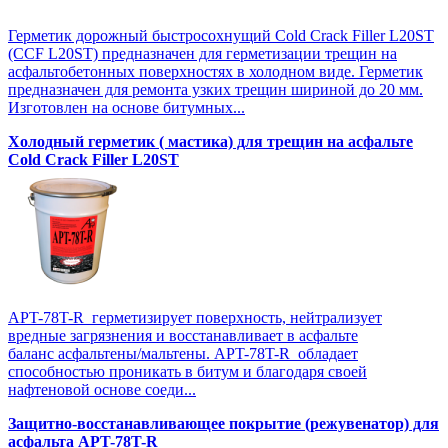
Герметик дорожный быстросохнущий Cold Crack Filler L20SТ
(CCF L20SТ) предназначен для герметизации трещин на
асфальтобетонных поверхностях в холодном виде. Герметик
предназначен для ремонта узких трещин шириной до 20 мм.
Изготовлен на основе битумных...
Холодный герметик ( мастика) для трещин на асфальте
Cold Crack Filler L20SТ
APT-78T-R герметизирует поверхность, нейтрализует
вредные загрязнения и восстанавливает в асфальте
баланс асфальтены/мальтены. APT-78T-R обладает
способностью проникать в битум и благодаря своей
нафтеновой основе соеди...
Защитно-восстанавливающее покрытие (режувенатор) для
асфальта APT-78T-R