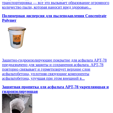
транспортировка — все это вызывает образование огромного
количество пыли, которая наносит вред здоровью...
Полимерная дисперсия для пылеподавления Concentrate
Polymer
Защитно-гидроизолирующее покрытие для асфальта APT-78
предназначено для защиты и сохранения асфальта. APT-78
повторно связывает и герметизирует верхние слои
асфальтобетона, уплотняя связующие компоненты
асфальтобетона, улучшая при этом внешний в...
Защитная пропитка для асфальта APT-78 укрепляющая и
гидроизолирующая