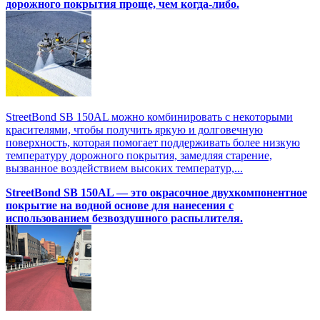
дорожного покрытия проще, чем когда-либо.
StreetBond SB 150AL можно комбинировать с некоторыми
красителями, чтобы получить яркую и долговечную
поверхность, которая помогает поддерживать более низкую
температуру дорожного покрытия, замедляя старение,
вызванное воздействием высоких температур,...
StreetBond SB 150AL — это окрасочное двухкомпонентное
покрытие на водной основе для нанесения с
использованием безвоздушного распылителя.