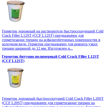
Герметик дорожный на растворителе быстросохнующий Cold
Crack Filler L12SТ (CCF L12SТ) предназначен для
герметизации трещин на асфальтобетонных поверхностях в
холодном виде. Герметик предназначен для ремонта узких
трещин шириной до 12 мм. Изготовлен н...
Герметик битумно-полимерный Cold Crack Filler L12SТ
(CCF L12SТ)
Герметик дорожный быстросохнущий Cold Crack Filler L20SТ
(CCF L20SТ) предназначен для герметизации трещин на