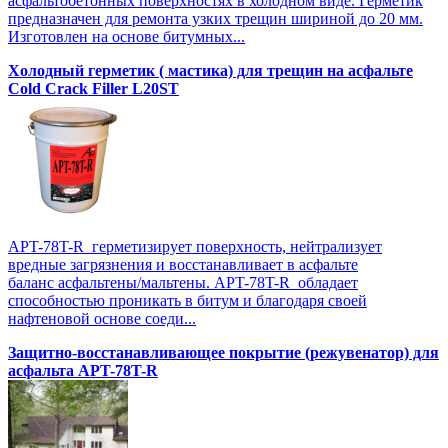
асфальтобетонных поверхностях в холодном виде. Герметик
предназначен для ремонта узких трещин шириной до 20 мм.
Изготовлен на основе битумных...
Холодный герметик ( мастика) для трещин на асфальте
Cold Crack Filler L20SТ
APT-78T-R герметизирует поверхность, нейтрализует
вредные загрязнения и восстанавливает в асфальте
баланс асфальтены/мальтены. APT-78T-R обладает
способностью проникать в битум и благодаря своей
нафтеновой основе соеди...
Защитно-восстанавливающее покрытие (режувенатор) для
асфальта APT-78T-R