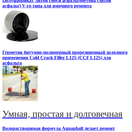
Полуфабрикат литой смеси асфальтобетона (литой
асфальт) V-го типа для ямочного ремонта
Герметик битумно-полимерный прорезиненный холодного
применения Cold Crack Filler L12S (ССF L12S) для
асфальта
Умная, простая и долговечная
Водорастворимая формула Aquaphalt делает ремонт