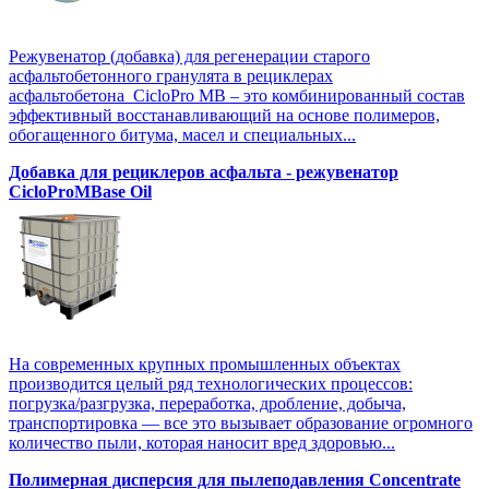
Режувенатор (добавка) для регенерации старого
асфальтобетонного гранулята в рециклерах
асфальтобетона CicloPro MB – это комбинированный состав
эффективный восстанавливающий на основе полимеров,
обогащенного битума, масел и специальных...
Добавка для рециклеров асфальта - режувенатор
CicloProMBase Oil
На современных крупных промышленных объектах
производится целый ряд технологических процессов:
погрузка/разгрузка, переработка, дробление, добыча,
транспортировка — все это вызывает образование огромного
количество пыли, которая наносит вред здоровью...
Полимерная дисперсия для пылеподавления Concentrate