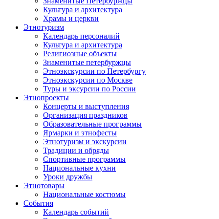
Знаменитые Петербуржцы
Культура и архитектура
Храмы и церкви
Этнотуризм
Календарь персоналий
Культура и архитектура
Религиозные объекты
Знаменитые петербуржцы
Этноэкскурсии по Петербургу
Этноэкскурсии по Москве
Туры и эксурсии по России
Этнопроекты
Концерты и выступления
Организация праздников
Образовательные программы
Ярмарки и этнофесты
Этнотуризм и экскурсии
Традиции и обряды
Спортивные программы
Национальные кухни
Уроки дружбы
Этнотовары
Национальные костюмы
События
Календарь событий