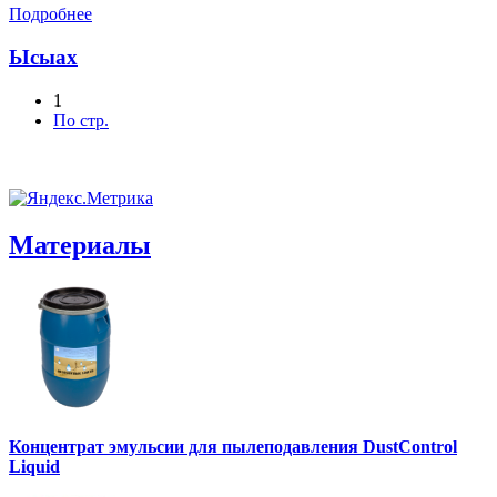
Подробнее
Ысыах
1
По стр.
Материалы
Концентрат эмульсии для пылеподавления DustControl
Liquid