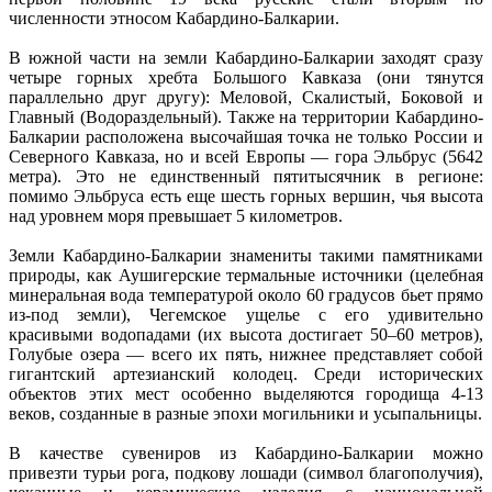
численности этносом Кабардино-Балкарии.
В южной части на земли Кабардино-Балкарии заходят сразу
четыре горных хребта Большого Кавказа (они тянутся
параллельно друг другу): Меловой, Скалистый, Боковой и
Главный (Водораздельный). Также на территории Кабардино-
Балкарии расположена высочайшая точка не только России и
Северного Кавказа, но и всей Европы — гора Эльбрус (5642
метра). Это не единственный пятитысячник в регионе:
помимо Эльбруса есть еще шесть горных вершин, чья высота
над уровнем моря превышает 5 километров.
Земли Кабардино-Балкарии знамениты такими памятниками
природы, как Аушигерские термальные источники (целебная
минеральная вода температурой около 60 градусов бьет прямо
из-под земли), Чегемское ущелье с его удивительно
красивыми водопадами (их высота достигает 50–60 метров),
Голубые озера — всего их пять, нижнее представляет собой
гигантский артезианский колодец. Среди исторических
объектов этих мест особенно выделяются городища 4-13
веков, созданные в разные эпохи могильники и усыпальницы.
В качестве сувениров из Кабардино-Балкарии можно
привезти турьи рога, подкову лошади (символ благополучия),