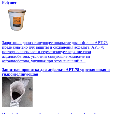
Polymer
Защитно-гидроизолирующее покрытие для асфальта APT-78
предназначено для защиты и сохранения асфальта. APT-78
повторно связывает и герметизирует верхние слои
асфальтобетона, уплотняя связующие компоненты
асфальтобетона, улучшая при этом внешний в...
Защитная пропитка для асфальта APT-78 укрепляющая и
гидроизолирующая