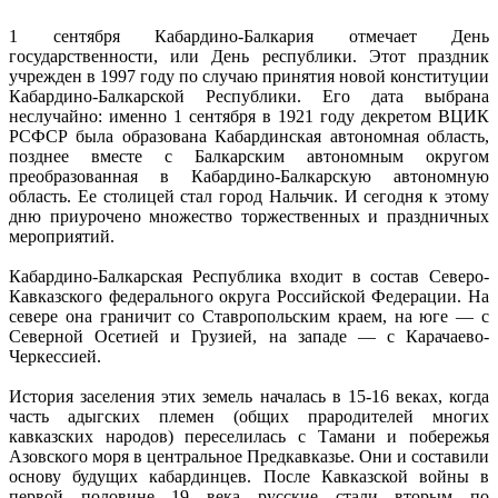
1 сентября Кабардино-Балкария отмечает День
государственности, или День республики. Этот праздник
учрежден в 1997 году по случаю принятия новой конституции
Кабардино-Балкарской Республики. Его дата выбрана
неслучайно: именно 1 сентября в 1921 году декретом ВЦИК
РСФСР была образована Кабардинская автономная область,
позднее вместе с Балкарским автономным округом
преобразованная в Кабардино-Балкарскую автономную
область. Ее столицей стал город Нальчик. И сегодня к этому
дню приурочено множество торжественных и праздничных
мероприятий.
Кабардино-Балкарская Республика входит в состав Северо-
Кавказского федерального округа Российской Федерации. На
севере она граничит со Ставропольским краем, на юге — с
Северной Осетией и Грузией, на западе — с Карачаево-
Черкессией.
История заселения этих земель началась в 15-16 веках, когда
часть адыгских племен (общих прародителей многих
кавказских народов) переселилась с Тамани и побережья
Азовского моря в центральное Предкавказье. Они и составили
основу будущих кабардинцев. После Кавказской войны в
первой половине 19 века русские стали вторым по