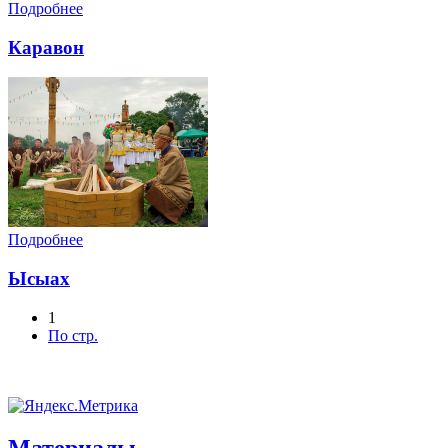
Подробнее
Каравон
Подробнее
Ысыах
1
По стр.
Материалы