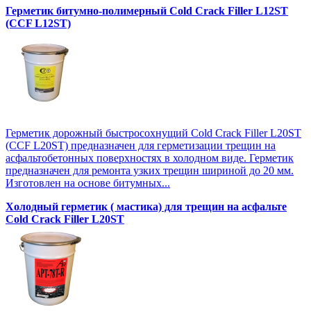
Герметик битумно-полимерный Cold Crack Filler L12SТ
(CCF L12SТ)
Герметик дорожный быстросохнущий Cold Crack Filler L20SТ
(CCF L20SТ) предназначен для герметизации трещин на
асфальтобетонных поверхностях в холодном виде. Герметик
предназначен для ремонта узких трещин шириной до 20 мм.
Изготовлен на основе битумных...
Холодный герметик ( мастика) для трещин на асфальте
Cold Crack Filler L20SТ