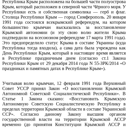
Республика Крым расположена на большей части полуострова
Крым, который расположен в северной части Чёрного моря. У
Республики есть и собственная символика — герб и флаг.
Столица Республики Крым — город Симферополь. 20 января
1991 года состоялся всекрымский референдум, на котором
большинство крымчан высказались за восстановление
Крымской автономии (и эту свою волю жители Крыма
подтвердили на всесоюзном референдуме 17 марта 1991 года).
Это предопределило статус Крыма в составе Украины (куда
Республика тогда входила), а сама дата была учреждена как
День Республики Крым, который в настоящее время является
в Республике праздничным днем (согласно ст.1 Закона
Республики Крым от 29 декабря 2014 года N 55-ЗРК/2014 «О
праздниках и памятных датах в Республике Крым»).
Учитывая волю крымчан, 12 февраля 1991 года Верховный
Совет УССР принял Закон «О восстановлении Крымской
Автономной Советской Социалистической Республики». В
Статье 1 Закона сказано: «Восстановить Крымскую
Автономную Советскую Социалистическую Республику в
пределах территории Крымской области в составе Украинской
ССР». Согласно данному Закону высшим органом
государственной власти на территории Крымской АССР
временно (до принятия Конституции Крымской АССР и