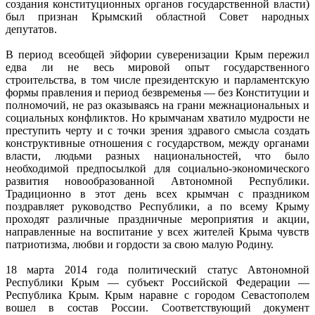
создания конституционных органов государственной власти)
был признан Крымский областной Совет народных
депутатов.
В период всеобщей эйфории суверенизации Крым пережил
едва ли не весь мировой опыт государственного
строительства, в том числе президентскую и парламентскую
формы правления и период безвременья — без Конституции и
полномочий, не раз оказываясь на грани межнациональных и
социальных конфликтов. Но крымчанам хватило мудрости не
преступить черту и с точки зрения здравого смысла создать
конструктивные отношения с государством, между органами
власти, людьми разных национальностей, что было
необходимой предпосылкой для социально-экономического
развития новообразованной Автономной Республики.
Традиционно в этот день всех крымчан с праздником
поздравляет руководство Республики, а по всему Крыму
проходят различные праздничные мероприятия и акции,
направленные на воспитание у всех жителей Крыма чувств
патриотизма, любви и гордости за свою малую Родину.
18 марта 2014 года политический статус Автономной
Республики Крым — субъект Российской Федерации —
Республика Крым. Крым наравне с городом Севастополем
вошел в состав России. Соответствующий документ