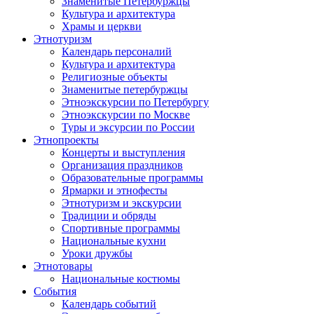
Знаменитые Петербуржцы
Культура и архитектура
Храмы и церкви
Этнотуризм
Календарь персоналий
Культура и архитектура
Религиозные объекты
Знаменитые петербуржцы
Этноэкскурсии по Петербургу
Этноэкскурсии по Москве
Туры и эксурсии по России
Этнопроекты
Концерты и выступления
Организация праздников
Образовательные программы
Ярмарки и этнофесты
Этнотуризм и экскурсии
Традиции и обряды
Спортивные программы
Национальные кухни
Уроки дружбы
Этнотовары
Национальные костюмы
События
Календарь событий