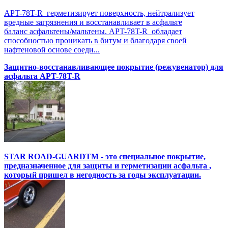
APT-78T-R герметизирует поверхность, нейтрализует
вредные загрязнения и восстанавливает в асфальте
баланс асфальтены/мальтены. APT-78T-R обладает
способностью проникать в битум и благодаря своей
нафтеновой основе соеди...
Защитно-восстанавливающее покрытие (режувенатор) для
асфальта APT-78T-R
STAR ROAD-GUARDTM - это специальное покрытие,
предназначенное для защиты и герметизации асфальта ,
который пришел в негодность за годы эксплуатации.