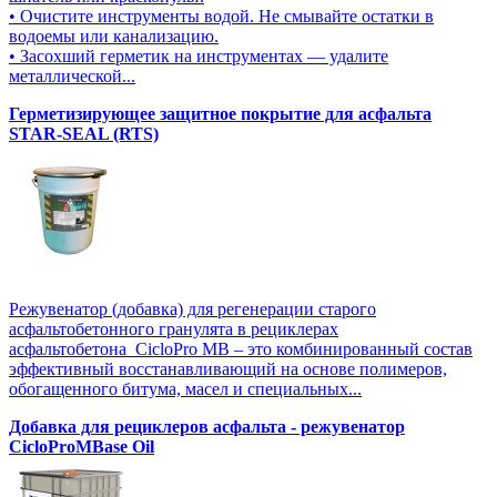
• Очистите инструменты водой. Не смывайте остатки в
водоемы или канализацию.
• Засохший герметик на инструментах — удалите
металлической...
Герметизирующее защитное покрытие для асфальта
STAR-SEAL (RTS)
Режувенатор (добавка) для регенерации старого
асфальтобетонного гранулята в рециклерах
асфальтобетона CicloPro MB – это комбинированный состав
эффективный восстанавливающий на основе полимеров,
обогащенного битума, масел и специальных...
Добавка для рециклеров асфальта - режувенатор
CicloProMBase Oil