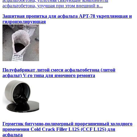
асфальтобетона, уплотняя связующие компоненты
асфальтобетона, улучшая при этом внешний в...
Защитная пропитка для асфальта APT-78 укрепляющая и
гидроизолирующая
Полуфабрикат литой смеси асфальтобетона (литой
асфальт) V-го типа для ямочного ремонта
Герметик битумно-полимерный прорезиненный холодного
применения Cold Crack Filler L12S (ССF L12S) для
асфальта