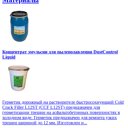
Концентрат эмульсии для пылеподавления DustControl
Liquid
Герметик дорожный на растворителе быстросохнующий Cold
Crack Filler L12SТ (CCF L12SТ) предназначен для
герметизации трещин на асфальтобетонных поверхностях в
холодном виде. Герметик предназначен для ремонта узких
трещин шириной до 12 мм. Изготовлен н...