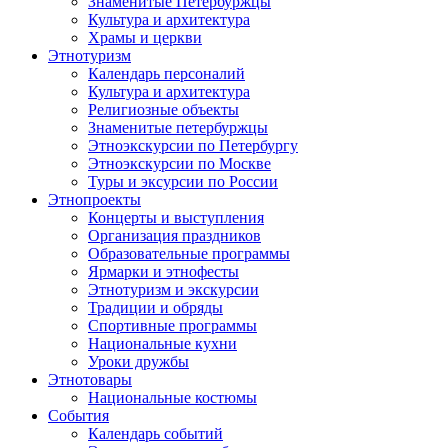
Знаменитые Петербуржцы
Культура и архитектура
Храмы и церкви
Этнотуризм
Календарь персоналий
Культура и архитектура
Религиозные объекты
Знаменитые петербуржцы
Этноэкскурсии по Петербургу
Этноэкскурсии по Москве
Туры и эксурсии по России
Этнопроекты
Концерты и выступления
Организация праздников
Образовательные программы
Ярмарки и этнофесты
Этнотуризм и экскурсии
Традиции и обряды
Спортивные программы
Национальные кухни
Уроки дружбы
Этнотовары
Национальные костюмы
События
Календарь событий