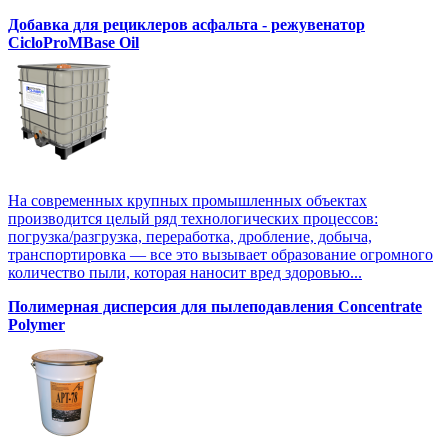
Добавка для рециклеров асфальта - режувенатор
CicloProMBase Oil
На современных крупных промышленных объектах
производится целый ряд технологических процессов:
погрузка/разгрузка, переработка, дробление, добыча,
транспортировка — все это вызывает образование огромного
количество пыли, которая наносит вред здоровью...
Полимерная дисперсия для пылеподавления Concentrate
Polymer