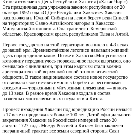
3 июля отмечается День Республики Хакасия («Хакас Чирi»).
Эта праздничная дата учреждена законом республики от 20
октября 1992 года «О Дне Республики Хакасия». Хакасия
расположена в Южной Сибири на левом берегу реки Енисей,
на территориях Саяно-Алтайского нагорья и Хакасско-
Минусинской котловины. Она граничит с Кемеровской
областью, Красноярским краем, республиками Тыва и Алтай.
Первое государство на этой территории возникло в 4-3 веках
до нашей эры. Древнекитайские летописи называли живший
здесь народ «динлинами». Позже в Хакасско-Минусинскую
котловину передвинулось тюркоязычное племя кыргызов, оно
смешалось с динлинами, при этом кыргызы стали военно-
аристократической верхушкой новой этнополитической
общности. В таком национальном составе новое государство
отстаивало свою независимость в борьбе с агрессивными
соседями — тюркскими и уйгурскими племенами — вплоть
до 13 века. В разное время Хакасия входила в состав
различных монголоязычных государств и Китая.
Процесс вхождения Хакасии под юрисдикцию России начался
в 17 веке и продолжался больше 100 лет. Датой официального
закрепления Хакасии за Российской империей стало 20
августа 1727 года. Между Россией и Китаем был заключен
пограничный трактат: все земли северной стороны Саян