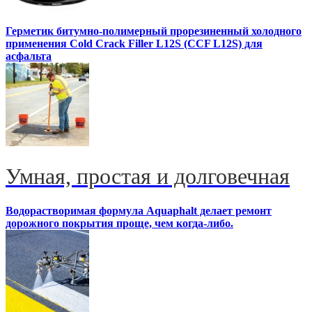
Герметик битумно-полимерный прорезиненный холодного
применения Cold Crack Filler L12S (ССF L12S) для
асфальта
Умная, простая и долговечная
Водорастворимая формула Aquaphalt делает ремонт
дорожного покрытия проще, чем когда-либо.