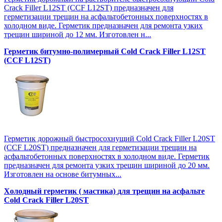
Crack Filler L12SТ (CCF L12SТ) предназначен для
герметизации трещин на асфальтобетонных поверхностях в
холодном виде. Герметик предназначен для ремонта узких
трещин шириной до 12 мм. Изготовлен н...
Герметик битумно-полимерный Cold Crack Filler L12SТ
(CCF L12SТ)
Герметик дорожный быстросохнущий Cold Crack Filler L20SТ
(CCF L20SТ) предназначен для герметизации трещин на
асфальтобетонных поверхностях в холодном виде. Герметик
предназначен для ремонта узких трещин шириной до 20 мм.
Изготовлен на основе битумных...
Холодный герметик ( мастика) для трещин на асфальте
Cold Crack Filler L20SТ