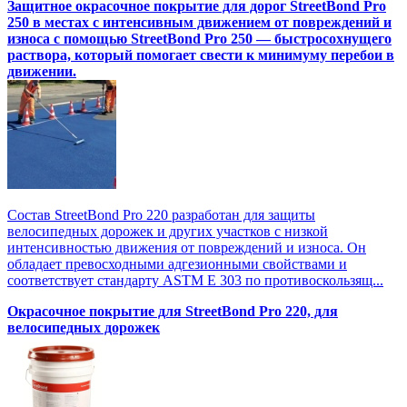
Защитное окрасочное покрытие для дорог StreetBond Pro
250 в местах с интенсивным движением от повреждений и
износа с помощью StreetBond Pro 250 — быстросохнущего
раствора, который помогает свести к минимуму перебои в
движении.
Состав StreetBond Pro 220 разработан для защиты
велосипедных дорожек и других участков с низкой
интенсивностью движения от повреждений и износа. Он
обладает превосходными адгезионными свойствами и
соответствует стандарту ASTM E 303 по противоскользящ...
Окрасочное покрытие для StreetBond Pro 220, для
велосипедных дорожек