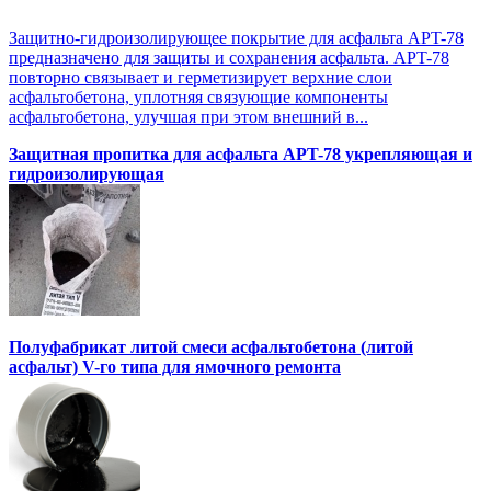
Защитно-гидроизолирующее покрытие для асфальта APT-78
предназначено для защиты и сохранения асфальта. APT-78
повторно связывает и герметизирует верхние слои
асфальтобетона, уплотняя связующие компоненты
асфальтобетона, улучшая при этом внешний в...
Защитная пропитка для асфальта APT-78 укрепляющая и
гидроизолирующая
Полуфабрикат литой смеси асфальтобетона (литой
асфальт) V-го типа для ямочного ремонта