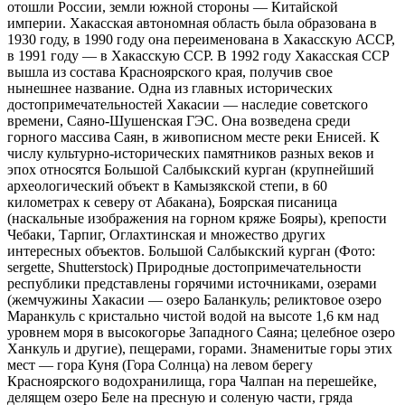
отошли России, земли южной стороны — Китайской
империи. Хакасская автономная область была образована в
1930 году, в 1990 году она переименована в Хакасскую АССР,
в 1991 году — в Хакасскую ССР. В 1992 году Хакасская ССР
вышла из состава Красноярского края, получив свое
нынешнее название. Одна из главных исторических
достопримечательностей Хакасии — наследие советского
времени, Саяно-Шушенская ГЭС. Она возведена среди
горного массива Саян, в живописном месте реки Енисей. К
числу культурно-исторических памятников разных веков и
эпох относятся Большой Салбыкский курган (крупнейший
археологический объект в Камызякской степи, в 60
километрах к северу от Абакана), Боярская писаница
(наскальные изображения на горном кряже Бояры), крепости
Чебаки, Тарпиг, Оглахтинская и множество других
интересных объектов. Большой Салбыкский курган (Фото:
sergette, Shutterstock) Природные достопримечательности
республики представлены горячими источниками, озерами
(жемчужины Хакасии — озеро Баланкуль; реликтовое озеро
Маранкуль с кристально чистой водой на высоте 1,6 км над
уровнем моря в высокогорье Западного Саяна; целебное озеро
Ханкуль и другие), пещерами, горами. Знаменитые горы этих
мест — гора Куня (Гора Солнца) на левом берегу
Красноярского водохранилища, гора Чалпан на перешейке,
делящем озеро Беле на пресную и соленую части, гряда