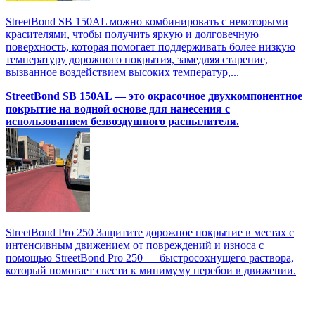
StreetBond SB 150AL можно комбинировать с некоторыми
красителями, чтобы получить яркую и долговечную
поверхность, которая помогает поддерживать более низкую
температуру дорожного покрытия, замедляя старение,
вызванное воздействием высоких температур,...
StreetBond SB 150AL — это окрасочное двухкомпонентное
покрытие на водной основе для нанесения с
использованием безвоздушного распылителя.
StreetBond Pro 250 Защитите дорожное покрытие в местах с
интенсивным движением от повреждений и износа с
помощью StreetBond Pro 250 — быстросохнущего раствора,
который помогает свести к минимуму перебои в движении.