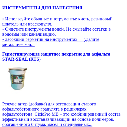
ИНСТРУМЕНТЫ ДЛЯ НАНЕСЕНИЯ
• Используйте обычные инструменты: кисть, резиновый
шпатель или краскопульт.
• Очистите инструменты водой. Не смывайте остатки в
водоемы или канализацию.
• Засохший герметик на инструментах — удалите
металлической...
Герметизирующее защитное покрытие для асфальта
STAR-SEAL (RTS)
Режувенатор (добавка) для регенерации старого
асфальтобетонного гранулята в рециклерах
асфальтобетона CicloPro MB – это комбинированный состав
эффективный восстанавливающий на основе полимеров,
обогащенного битума, масел и специальных...