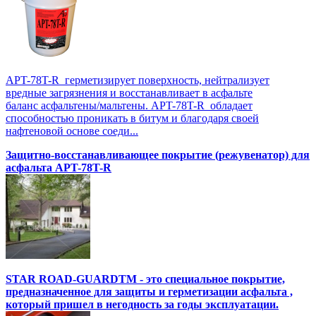
APT-78T-R герметизирует поверхность, нейтрализует
вредные загрязнения и восстанавливает в асфальте
баланс асфальтены/мальтены. APT-78T-R обладает
способностью проникать в битум и благодаря своей
нафтеновой основе соеди...
Защитно-восстанавливающее покрытие (режувенатор) для
асфальта APT-78T-R
STAR ROAD-GUARDTM - это специальное покрытие,
предназначенное для защиты и герметизации асфальта ,
который пришел в негодность за годы эксплуатации.