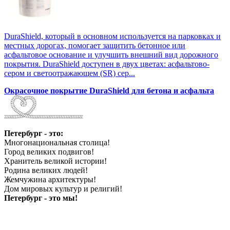
DuraShield, который в основном используется на парковках и
местных дорогах, помогает защитить бетонное или
асфальтовое основание и улучшить внешний вид дорожного
покрытия. DuraShield доступен в двух цветах: асфальтово-
сером и светоотражающем (SR) сер...
Окрасочное покрытие DuraShield для бетона и асфальта
Петербург - это:
Многонациональная столица!
Город великих подвигов!
Хранитель великой истории!
Родина великих людей!
Жемчужина архитектуры!
Дом мировых культур и религий!
Петербург - это мы!