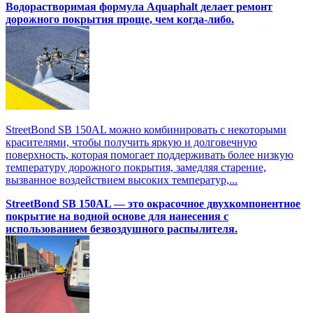
Водорастворимая формула Aquaphalt делает ремонт
дорожного покрытия проще, чем когда-либо.
StreetBond SB 150AL можно комбинировать с некоторыми
красителями, чтобы получить яркую и долговечную
поверхность, которая помогает поддерживать более низкую
температуру дорожного покрытия, замедляя старение,
вызванное воздействием высоких температур,...
StreetBond SB 150AL — это окрасочное двухкомпонентное
покрытие на водной основе для нанесения с
использованием безвоздушного распылителя.