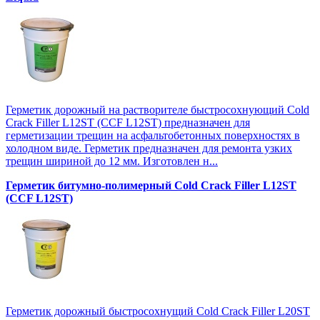
Герметик дорожный на растворителе быстросохнующий Cold
Crack Filler L12SТ (CCF L12SТ) предназначен для
герметизации трещин на асфальтобетонных поверхностях в
холодном виде. Герметик предназначен для ремонта узких
трещин шириной до 12 мм. Изготовлен н...
Герметик битумно-полимерный Cold Crack Filler L12SТ
(CCF L12SТ)
Герметик дорожный быстросохнущий Cold Crack Filler L20SТ