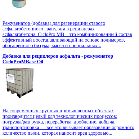
Режувенатор (добавка) для регенерации старого
асфальтобетонного гранулята в рециклерах
асфальтобетона CicloPro MB – это комбинированный состав
эффективный восстанавливающий на основе полимеров,
обогащенного битума, масел и специальных...
Добавка для рециклеров асфальта - режувенатор
CicloProMBase Oil
На современных крупных промышленных объектах
производится целый ряд технологических процессов:
погрузка/разгрузка, переработка, дробление, добыча,
транспортировка — все это вызывает образование огромного
количество пыли, которая наносит вред здоровью...