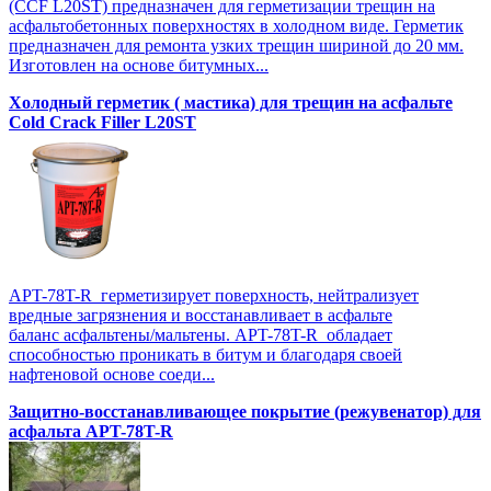
(CCF L20SТ) предназначен для герметизации трещин на
асфальтобетонных поверхностях в холодном виде. Герметик
предназначен для ремонта узких трещин шириной до 20 мм.
Изготовлен на основе битумных...
Холодный герметик ( мастика) для трещин на асфальте
Cold Crack Filler L20SТ
APT-78T-R герметизирует поверхность, нейтрализует
вредные загрязнения и восстанавливает в асфальте
баланс асфальтены/мальтены. APT-78T-R обладает
способностью проникать в битум и благодаря своей
нафтеновой основе соеди...
Защитно-восстанавливающее покрытие (режувенатор) для
асфальта APT-78T-R