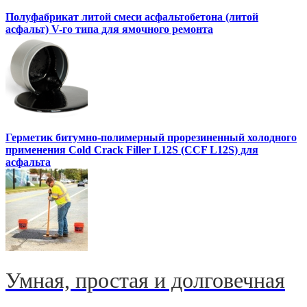
Полуфабрикат литой смеси асфальтобетона (литой
асфальт) V-го типа для ямочного ремонта
Герметик битумно-полимерный прорезиненный холодного
применения Cold Crack Filler L12S (ССF L12S) для
асфальта
Умная, простая и долговечная