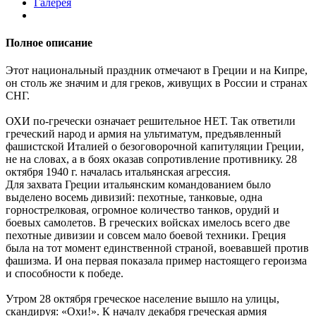
Галерея
Полное описание
Этот национальный праздник отмечают в Греции и на Кипре,
он столь же значим и для греков, живущих в России и странах
СНГ.
ОХИ по-гречески означает решительное НЕТ. Так ответили
греческий народ и армия на ультиматум, предъявленный
фашистской Италией о безоговорочной капитуляции Греции,
не на словах, а в боях оказав сопротивление противнику. 28
октября 1940 г. началась итальянская агрессия.
Для захвата Греции итальянским командованием было
выделено восемь дивизий: пехотные, танковые, одна
горнострелковая, огромное количество танков, орудий и
боевых самолетов. В греческих войсках имелось всего две
пехотные дивизии и совсем мало боевой техники. Греция
была на тот момент единственной страной, воевавшей против
фашизма. И она первая показала пример настоящего героизма
и способности к победе.
Утром 28 октября греческое население вышло на улицы,
скандируя: «Охи!». К началу декабря греческая армия