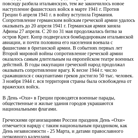
повсюду разбила итальянскую, тем же закончилось новое
наступление фашистских войск в марте 1941 г. Против
Греции 6 апреля 1941 г. в войну вступила Германия.
Сопротивление германским войскам греческой армии удалось
оказывать до 20 апреля 1941 г. Германская армия заняла
Афины 27 апреля. С 20 по 31 мая продолжалась битва за
остров Крит. Кипр подвергался бомбардировкам итальянской
авиации, и почти половина его населения воевала с
фашистами в британской армии. В событиях первых лет
Второй мировой войны сопротивление греческой армии
оказалось самым длительным на европейском театре военных
действий. В годы оккупации греческий народ продолжал
оказывать сопротивление врагу. К весне 1944 г. число
сражавшихся с оккупантами греков достигло 50 тыс. человек.
3 ноября 1944 г. вся территория страны была освобождена от
вражеских войск.
В День «Охи» в Греции проводятся военные парады,
общественные и жилые здания городов украшаются
национальными флагами.
Греческими организациями России праздник День «Охи»
отмечается наряду с таким национальным праздником, как
День независимости - 25 Марта, и датами православного
церковного календаря.