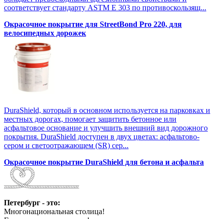
соответствует стандарту ASTM E 303 по противоскользящ...
Окрасочное покрытие для StreetBond Pro 220, для
велосипедных дорожек
DuraShield, который в основном используется на парковках и
местных дорогах, помогает защитить бетонное или
асфальтовое основание и улучшить внешний вид дорожного
покрытия. DuraShield доступен в двух цветах: асфальтово-
сером и светоотражающем (SR) сер...
Окрасочное покрытие DuraShield для бетона и асфальта
Петербург - это:
Многонациональная столица!