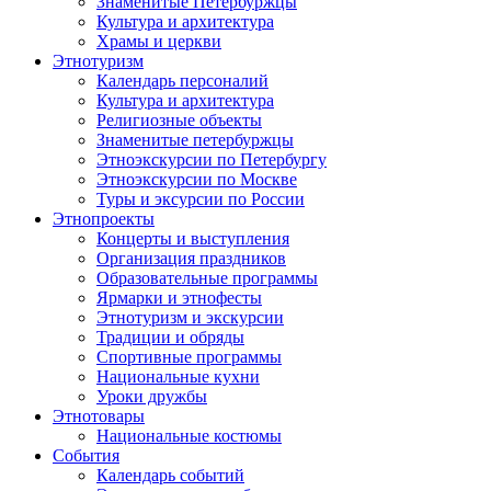
Знаменитые Петербуржцы
Культура и архитектура
Храмы и церкви
Этнотуризм
Календарь персоналий
Культура и архитектура
Религиозные объекты
Знаменитые петербуржцы
Этноэкскурсии по Петербургу
Этноэкскурсии по Москве
Туры и эксурсии по России
Этнопроекты
Концерты и выступления
Организация праздников
Образовательные программы
Ярмарки и этнофесты
Этнотуризм и экскурсии
Традиции и обряды
Спортивные программы
Национальные кухни
Уроки дружбы
Этнотовары
Национальные костюмы
События
Календарь событий