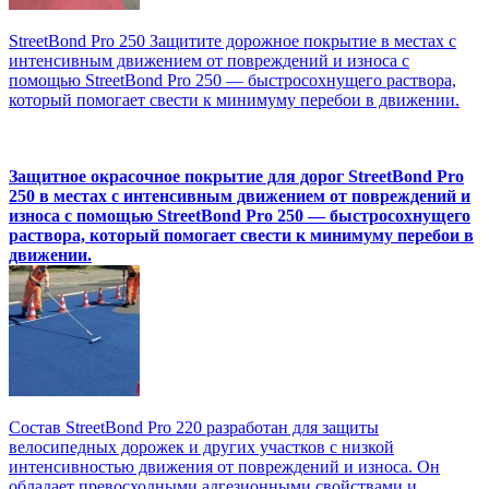
StreetBond Pro 250 Защитите дорожное покрытие в местах с
интенсивным движением от повреждений и износа с
помощью StreetBond Pro 250 — быстросохнущего раствора,
который помогает свести к минимуму перебои в движении.
Защитное окрасочное покрытие для дорог StreetBond Pro
250 в местах с интенсивным движением от повреждений и
износа с помощью StreetBond Pro 250 — быстросохнущего
раствора, который помогает свести к минимуму перебои в
движении.
Состав StreetBond Pro 220 разработан для защиты
велосипедных дорожек и других участков с низкой
интенсивностью движения от повреждений и износа. Он
обладает превосходными адгезионными свойствами и