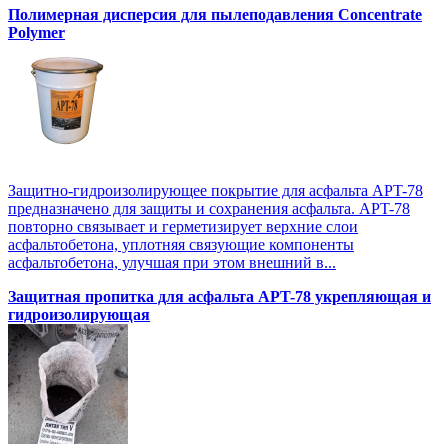
Полимерная дисперсия для пылеподавления Concentrate
Polymer
Защитно-гидроизолирующее покрытие для асфальта APT-78
предназначено для защиты и сохранения асфальта. APT-78
повторно связывает и герметизирует верхние слои
асфальтобетона, уплотняя связующие компоненты
асфальтобетона, улучшая при этом внешний в...
Защитная пропитка для асфальта APT-78 укрепляющая и
гидроизолирующая