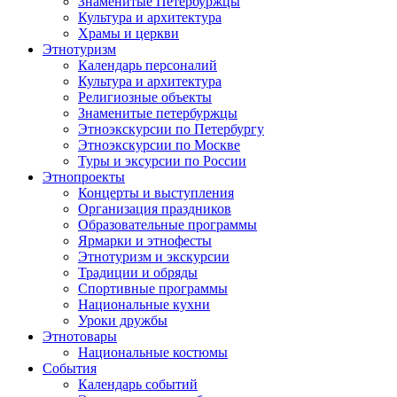
Знаменитые Петербуржцы
Культура и архитектура
Храмы и церкви
Этнотуризм
Календарь персоналий
Культура и архитектура
Религиозные объекты
Знаменитые петербуржцы
Этноэкскурсии по Петербургу
Этноэкскурсии по Москве
Туры и эксурсии по России
Этнопроекты
Концерты и выступления
Организация праздников
Образовательные программы
Ярмарки и этнофесты
Этнотуризм и экскурсии
Традиции и обряды
Спортивные программы
Национальные кухни
Уроки дружбы
Этнотовары
Национальные костюмы
События
Календарь событий