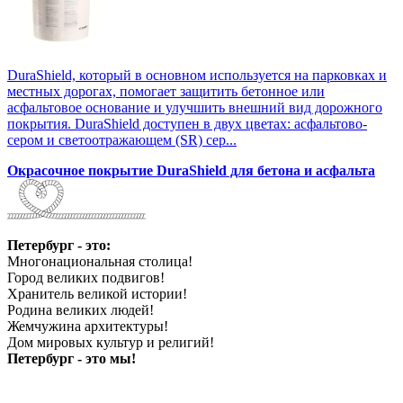
DuraShield, который в основном используется на парковках и
местных дорогах, помогает защитить бетонное или
асфальтовое основание и улучшить внешний вид дорожного
покрытия. DuraShield доступен в двух цветах: асфальтово-
сером и светоотражающем (SR) сер...
Окрасочное покрытие DuraShield для бетона и асфальта
Петербург - это:
Многонациональная столица!
Город великих подвигов!
Хранитель великой истории!
Родина великих людей!
Жемчужина архитектуры!
Дом мировых культур и религий!
Петербург - это мы!