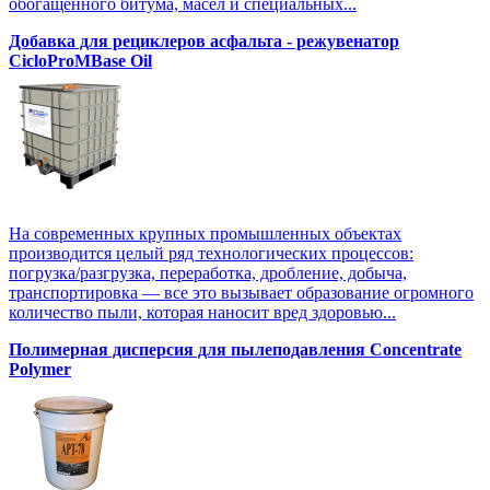
обогащенного битума, масел и специальных...
Добавка для рециклеров асфальта - режувенатор
CicloProMBase Oil
На современных крупных промышленных объектах
производится целый ряд технологических процессов:
погрузка/разгрузка, переработка, дробление, добыча,
транспортировка — все это вызывает образование огромного
количество пыли, которая наносит вред здоровью...
Полимерная дисперсия для пылеподавления Concentrate
Polymer