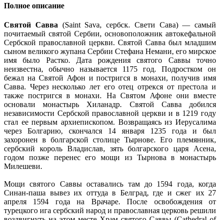
Полное описание
Святой Савва
(Saint Sava, сербск. Свети Сава) — самый
почитаемый святой Сербии, основоположник автокефальной
Сербской православной церкви. Святой Савва был младшим
сыном великого жупана Сербии Стефана Немани, его мирское
имя было Растко. Дата рождения святого Саввы точно
неизвестна, обычно называется 1175 год. Подростком он
бежал на Святой Афон и постригся в монахи, получив имя
Савва. Через несколько лет его отец отрекся от престола и
также постригся в монахи. На Святом Афоне они вместе
основали монастырь Хиланадр. Святой Савва добился
независимости Сербской православной церкви и в 1219 году
стал ее первым архиепископом. Возвращаясь из Иерусалима
через Болгарию, скончался 14 января 1235 года и был
захоронен в болгарской столице Тырнове. Его племянник,
сербский король Владислав, зять болгарского царя Асена,
годом позже перенес его мощи из Тырнова в монастырь
Милешеви.
Мощи святого Саввы оставались там до 1594 года, когда
Синан-паша вывез их оттуда в Белград, где и сжег их 27
апреля 1594 года на Врачаре. После освобождения от
турецкого ига сербский народ и православная церковь решили
воздвигнуть на этом месте Храм святого Саввы (Cathedral of