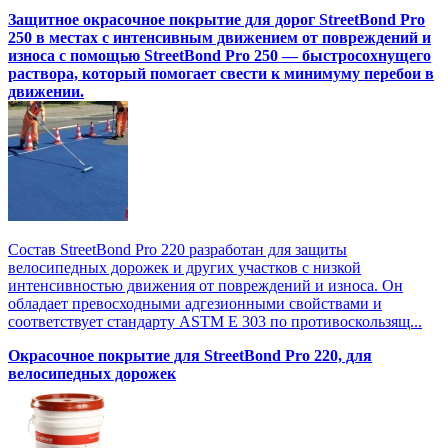
Защитное окрасочное покрытие для дорог StreetBond Pro
250 в местах с интенсивным движением от повреждений и
износа с помощью StreetBond Pro 250 — быстросохнущего
раствора, который помогает свести к минимуму перебои в
движении.
Состав StreetBond Pro 220 разработан для защиты
велосипедных дорожек и других участков с низкой
интенсивностью движения от повреждений и износа. Он
обладает превосходными адгезионными свойствами и
соответствует стандарту ASTM E 303 по противоскользящ...
Окрасочное покрытие для StreetBond Pro 220, для
велосипедных дорожек