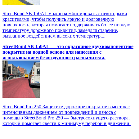
StreetBond SB 150AL можно комбинировать с некоторыми
красителями, чтобы получить яркую и долговечную
поверхность, которая помогает поддерживать более низкую
температуру дорожного покрытия, замедляя старение,
вызванное воздействием высоких температур,...
StreetBond SB 150AL — это окрасочное двухкомпонентное
покрытие на водной основе для нанесения с
использованием безвоздушного распылителя.
StreetBond Pro 250 Защитите дорожное покрытие в местах с
интенсивным движением от повреждений и износа с
помощью StreetBond Pro 250 — быстросохнущего раствора,
который помогает свести к минимуму перебои в движении.