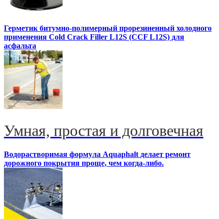
Герметик битумно-полимерный прорезиненный холодного
применения Cold Crack Filler L12S (ССF L12S) для
асфальта
Умная, простая и долговечная
Водорастворимая формула Aquaphalt делает ремонт
дорожного покрытия проще, чем когда-либо.