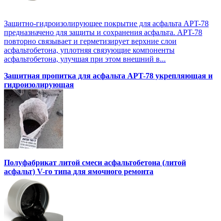
Защитно-гидроизолирующее покрытие для асфальта APT-78
предназначено для защиты и сохранения асфальта. APT-78
повторно связывает и герметизирует верхние слои
асфальтобетона, уплотняя связующие компоненты
асфальтобетона, улучшая при этом внешний в...
Защитная пропитка для асфальта APT-78 укрепляющая и
гидроизолирующая
Полуфабрикат литой смеси асфальтобетона (литой
асфальт) V-го типа для ямочного ремонта