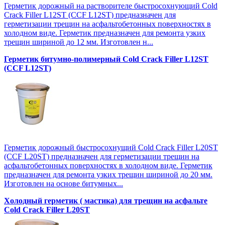
Герметик дорожный на растворителе быстросохнующий Cold
Crack Filler L12SТ (CCF L12SТ) предназначен для
герметизации трещин на асфальтобетонных поверхностях в
холодном виде. Герметик предназначен для ремонта узких
трещин шириной до 12 мм. Изготовлен н...
Герметик битумно-полимерный Cold Crack Filler L12SТ
(CCF L12SТ)
Герметик дорожный быстросохнущий Cold Crack Filler L20SТ
(CCF L20SТ) предназначен для герметизации трещин на
асфальтобетонных поверхностях в холодном виде. Герметик
предназначен для ремонта узких трещин шириной до 20 мм.
Изготовлен на основе битумных...
Холодный герметик ( мастика) для трещин на асфальте
Cold Crack Filler L20SТ