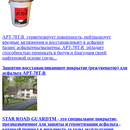
APT-78T-R герметизирует поверхность, нейтрализует
вредные загрязнения и восстанавливает в асфальте
баланс асфальтены/мальтены. APT-78T-R обладает
способностью проникать в битум и благодаря своей
нафтеновой основе соеди...
Защитно-восстанавливающее покрытие (режувенатор) для
асфальта APT-78T-R
STAR ROAD-GUARDTM - это специальное покрытие,
предназначенное для защиты и герметизации асфальта ,
который пришел в негодность за годы эксплуатации.